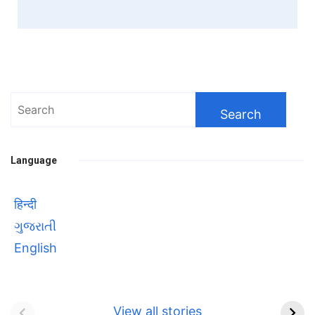
Search
for:
Language
हिन्दी
ગુજરાતી
English
Bhool bhulaiyaa 3
सावित्रीबाई
Teaser and Trailer
फुले(Savitribai
View all stories