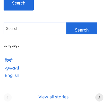
Search
for:
Language
हिन्दी
ગુજરાતી
English
Bhool bhulaiyaa 3
सावित्रीबाई
Teaser and Trailer
फुले(Savitribai
View all stories
Phule) महिलाओं को
Bhool