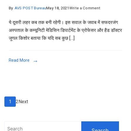
on
By
AVS POST Bureau
May 18, 2021
Write a Comment
सब
ये दूसरी लहर कब तक बनी रहेगी। इस सवाल के जवाब में सफदरजंग
कुछ
अस्‍पताल के कम्‍यूनिटी मेडिसिन डिपार्टमेंट के प्रोफेसर और हैड डॉक्‍टर
ठीक
जुगल किशोर बताया कि यदि सब कुछ […]
रहा
तो
भारत
Read More
में
आई
कोरोना
की
दूसरी
Posts
Page
Page
1
2
Next
लहर
pagination
दो
सप्‍ताह
Search
में