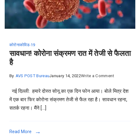
कोरोना
कोविड-19
सावधान! कोरोना संक्रमण रात में तेजी से फैलता
है
on
By
AVS POST Bureau
January 14, 2022
Write a Comment
सावधान!
नई दिल्ली: हमारे दोस्त सोनू का एक दिन फोन आया। बोले मित्र देश
कोरोना
में एक बार फिर कोरोना संक्रमण तेजी से फैल रहा है। सावधान रहना,
संक्रमण
सतर्क रहना। मैंने […]
रात
में
तेजी
Read More
से