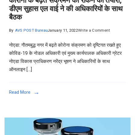
कोरोना के बढ़ते संक्रमण को रोकने की तैयारी,
डीएम सुहास एल वाई ने की अधिकारियों के साथ
बैठक
on
By
AVS POST Bureau
January 11, 2022
Write a Comment
कोरोना
नोएडा: गौतमबुद्ध नगर में बढ़ते कोरोना संक्रमण को दृष्टिगत रखते हुए
के
कोविड-19 के नोडल अधिकारी एवं मुख्य कार्यपालक अधिकारी ग्रेटर
बढ़ते
नोएडा विकास प्राधिकरण नरेंद्र भूषण ने अधिकारियों के साथ
संक्रमण
ऑनलाइन […]
को
रोकने
की
Read More
तैयारी,
डीएम
सुहास
एल
वाई