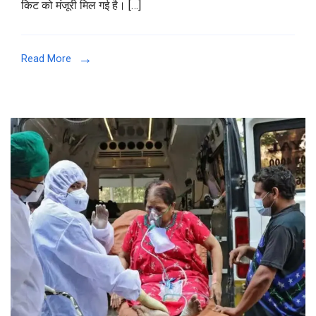
किट को मंजूरी मिल गई है। […]
–
घर
बैठे
Read More
कर
पाएंगे
कोरोना
टेस्ट,
ICMR
ने
कोविड
टेस्टिंग
किट
को
दी
मंजूरी