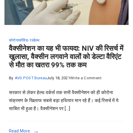
के
लिए
सीरम
इंस्टीट्यूट
से
कोरोना
कोविड-19
हेल्थ
एप्लिकेशन
वैक्सीनेशन का यह भी फायदा: NIV की रिसर्च में
नहीं
खुलासा, वैक्सीन लगवाने वालों को डेल्टा वैरिएंट
मिली
से मौत का खतरा 99% तक कम
on
By
AVS POST Bureau
July 18, 2021
Write a Comment
वैक्सीनेशन
सरकार से लेकर हेल्थ वर्कर्स तक सभी वैक्सीनेशन को ही कोरोना
का
संक्रमण के खिलाफ सबसे बड़ा हथियार मान रहे हैं। कई रिसर्च में ये
यह
साबित भी हुआ है। वैक्सीनेशन पर […]
भी
फायदा:
NIV
Read More