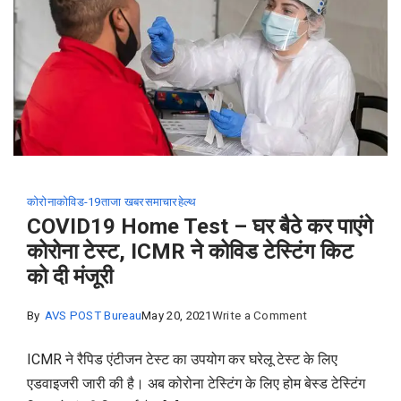
249
करोड़
लगाने
का
दावा.
कोरोना
कोविड-19
ताजा खबर
समाचार
हेल्थ
COVID19 Home Test – घर बैठे कर पाएंगे
कोरोना टेस्ट, ICMR ने कोविड टेस्टिंग किट
को दी मंजूरी
on
By
AVS POST Bureau
May 20, 2021
Write a Comment
COVID19
ICMR ने रैपिड एंटीजन टेस्ट का उपयोग कर घरेलू टेस्ट के लिए
Home
एडवाइजरी जारी की है। अब कोरोना टेस्टिंग के लिए होम बेस्ड टेस्टिंग
Test