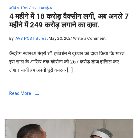
कोविड-19
कोरोना
समाचार
हेल्थ
4 महीने में 18 करोड़ वैक्सीन लगीं, अब अगले 7
महीने में 249 करोड़ लगाने का दावा.
on
By
AVS POST Bureau
May 20, 2021
Write a Comment
4
केंद्रीय स्वास्थ्य मंत्री डॉ. हर्षवर्धन ने बुधवार को दावा किया कि भारत
महीने
इस साल के आखिर तक कोरोना की 267 करोड़ डोज हासिल कर
में
लेगा। यानी हम अपनी पूरी वयस्क […]
18
करोड़
वैक्सीन
Read More
लगीं,
अब
अगले
7
महीने
में