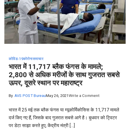
से
शुरू
होगी
ओपीडी
सेवा
कोविड-19
कोरोना
समाचार
भारत में 11,717 ब्लैक फंगस के मामले;
2,800 से अधिक मरीजों के साथ गुजरात सबसे
ऊपर, दूसरे स्थान पर महाराष्ट्र
on
By
AVS POST Bureau
May 26, 2021
Write a Comment
भारत
भारत में 25 मई तक ब्लैक फंगस या म्यूकोर्मिकोसिस के 11,717 मामले
में
दर्ज किए गए हैं, जिसके बाद गुजरात सबसे आगे है। बुधवार को ट्विटर
11,717
पर डेटा साझा करते हुए, केंद्रीय मंत्री […]
ब्लैक फंगस