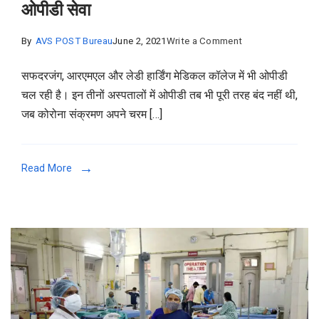
ओपीडी सेवा
on
By
AVS POST Bureau
June 2, 2021
Write a Comment
दिल्ली
सफदरजंग, आरएमएल और लेडी हार्डिंग मेडिकल कॉलेज में भी ओपीडी
के
चल रही है। इन तीनों अस्पतालों में ओपीडी तब भी पूरी तरह बंद नहीं थी,
लाखों
जब कोरोना संक्रमण अपने चरम […]
लोगों
को
बड़ी
Read More
राहत,
AIIMS
समेत
अन्य
अस्पतालों
में
अगले
माह