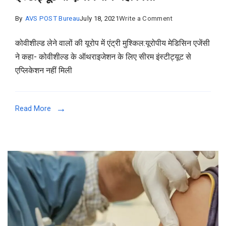
on
By
AVS POST Bureau
July 18, 2021
Write a Comment
कोवीशील्ड
कोवीशील्ड लेने वालों की यूरोप में एंट्री मुश्किल:यूरोपीय मेडिसिन एजेंसी
लेने
ने कहा- कोवीशील्ड के ऑथराइजेशन के लिए सीरम इंस्टीट्यूट से
वालों
एप्लिकेशन नहीं मिली
की
यूरोप
में
Read More
एंट्री
मुश्किल:यूरोपीय
मेडिसिन
एजेंसी
ने
कहा-
कोवीशील्ड
के
ऑथराइजेशन