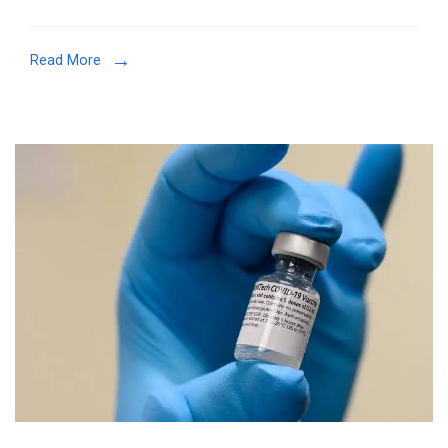
के
मामले;
Read More
2,800
से
अधिक
मरीजों
के
साथ
गुजरात
सबसे
ऊपर,
दूसरे
स्थान
पर
महाराष्ट्र