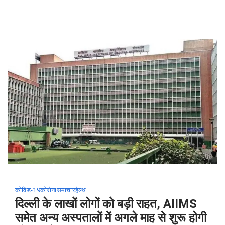
की
रिसर्च
में
खुलासा,
वैक्सीन
लगवाने
वालों
को
डेल्टा
वैरिएंट
से
मौत
का
खतरा
कोविड-19
कोरोना
समाचार
हेल्थ
99%
दिल्ली के लाखों लोगों को बड़ी राहत, AIIMS
तक
समेत अन्य अस्पतालों में अगले माह से शुरू होगी
कम