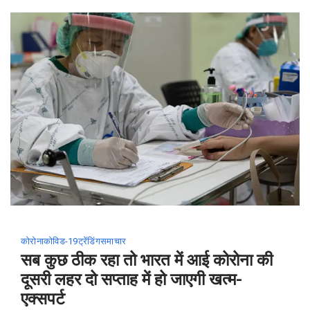
13
प्रतिशत
की
गिरावट
दर्ज
की
गई।
विश्व
स्तर
पर
अभी
भी
कोरोना
कोविड-19
ट्रेंडिंग
समाचार
उच्चतम:
सब कुछ ठीक रहा तो भारत में आई कोरोना की
WHO
दूसरी लहर दो सप्‍ताह में हो जाएगी खत्‍म-
एक्‍सपर्ट