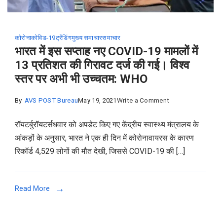
कोरोना
कोविड-19
ट्रेंडिंग
मुख्य समाचार
समाचार
भारत में इस सप्ताह नए COVID-19 मामलों में
13 प्रतिशत की गिरावट दर्ज की गई। विश्व
स्तर पर अभी भी उच्चतम: WHO
on
By
AVS POST Bureau
May 19, 2021
Write a Comment
भारत
रॉयटर्बुरॉयटर्सधवार को अपडेट किए गए केंद्रीय स्वास्थ्य मंत्रालय के
में
आंकड़ों के अनुसार, भारत ने एक ही दिन में कोरोनावायरस के कारण
इस
रिकॉर्ड 4,529 लोगों की मौत देखी, जिससे COVID-19 की […]
सप्ताह
नए
COVID-
Read More
19
मामलों
में