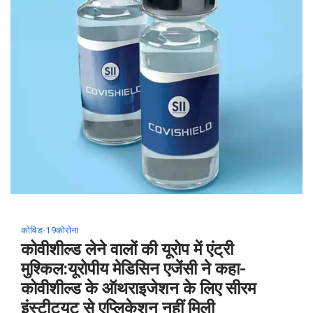
ने
की
अधिकारियों
के
साथ
बैठक
कोविड-19
कोरोना
कोवीशील्ड लेने वालों की यूरोप में एंट्री
मुश्किल:यूरोपीय मेडिसिन एजेंसी ने कहा-
कोवीशील्ड के ऑथराइजेशन के लिए सीरम
इंस्टीट्यूट से एप्लिकेशन नहीं मिली