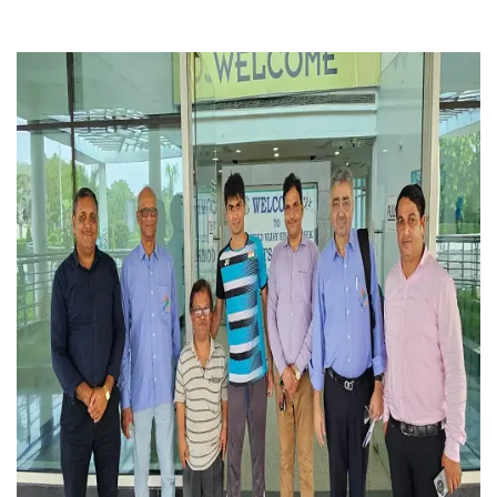
तक
यह
कहाँ-
कहाँ
आयोजित
हुआ
है?