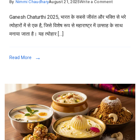
on
By
Nimmi Chaudhary
August 21, 2025
Write a Comment
Ganesh
Ganesh Chaturthi 2025, भारत के सबसे जीवंत और भक्ति से भरे
Chaturthi
त्योहारों में से एक है, जिसे विशेष रूप से महाराष्ट्र में उत्साह के साथ
2025
मनाया जाता है। यह त्योहार […]
:
तिथि
और
Read More
6
अनमोल
महाराष्ट्रीयन
व्यंजन
जो
उत्सव
को
बनाते
हैं
अविस्मरणीय