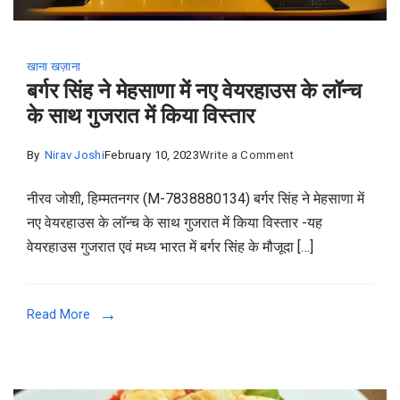
तो
ये
खाना खज़ाना
हैं
बर्गर सिंह ने मेहसाणा में नए वेयरहाउस के लॉन्च
बेहतरीन
के साथ गुजरात में किया विस्तार
स्थान
जहां
on
By
Nirav Joshi
February 10, 2023
Write a Comment
आपको
बर्गर
जरूर
नीरव जोशी, हिम्मतनगर (M-7838880134) बर्गर सिंह ने मेहसाणा में
सिंह
जाना
नए वेयरहाउस के लॉन्च के साथ गुजरात में किया विस्तार -यह
ने
चाहिए!
वेयरहाउस गुजरात एवं मध्य भारत में बर्गर सिंह के मौजूदा […]
मेहसाणा
में
नए
Read More
वेयरहाउस
के
लॉन्च
के