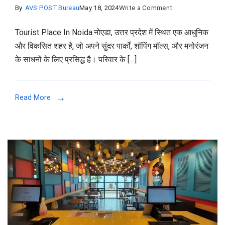
on
By
AVS POST Bureau
May 18, 2024
Write a Comment
Tourist
Tourist Place In Noida:नोएडा, उत्तर प्रदेश में स्थित एक आधुनिक
Place
और विकसित शहर है, जो अपने सुंदर पार्कों, शॉपिंग मॉल्स, और मनोरंजन
In
के साधनों के लिए प्रसिद्ध है। परिवार के […]
Noida:
नोएडा
में
Read More
रहते
हो
और
परिवार
के
साथ
घुमने
का
मूड
है