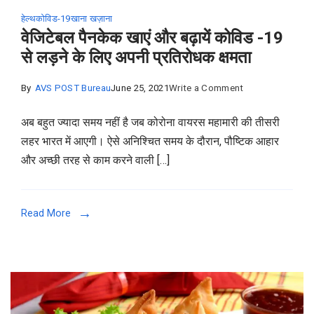
हेल्थ
कोविड-19
खाना खज़ाना
वेजिटेबल पैनकेक खाएं और बढ़ायें कोविड -19
से लड़ने के लिए अपनी प्रतिरोधक क्षमता
on
By
AVS POST Bureau
June 25, 2021
Write a Comment
वेजिटेबल
अब बहुत ज्यादा समय नहीं है जब कोरोना वायरस महामारी की तीसरी
पैनकेक
लहर भारत में आएगी। ऐसे अनिश्चित समय के दौरान, पौष्टिक आहार
खाएं
और अच्छी तरह से काम करने वाली […]
और
बढ़ायें
कोविड
Read More
-19
से
लड़ने
के
लिए