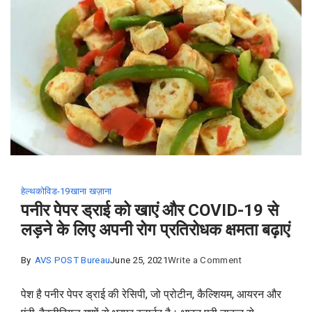
साथ
गुजरात
में
किया
विस्तार
हेल्थ
कोविड-19
खाना खज़ाना
पनीर पेपर ड्राई को खाएं और COVID-19 से
लड़ने के लिए अपनी रोग प्रतिरोधक क्षमता बढ़ाएं
on
By
AVS POST Bureau
June 25, 2021
Write a Comment
पनीर
पेश है पनीर पेपर ड्राई की रेसिपी, जो प्रोटीन, कैल्शियम, आयरन और
पेपर