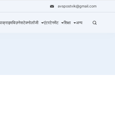
avspostvik@gmail.com
या
क्राइम
बिज़नेस
टेक्नोलॉजी
एंटरटेनमेंट
शिक्षा
अन्य