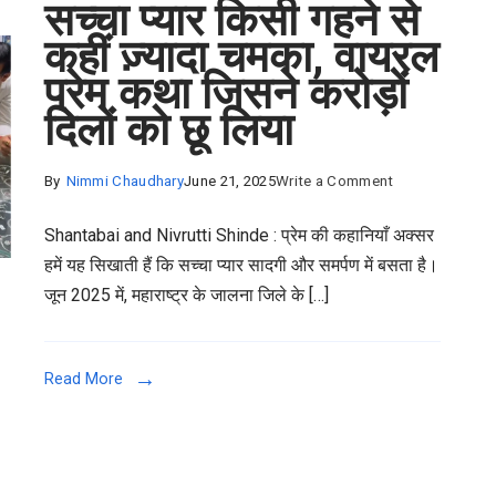
सच्चा प्यार किसी गहने से
कहीं ज़्यादा चमका, वायरल
प्रेम कथा जिसने करोड़ों
दिलों को छू लिया
on
By
Nimmi Chaudhary
June 21, 2025
Write a Comment
Shantabai
Shantabai and Nivrutti Shinde : प्रेम की कहानियाँ अक्सर
and
हमें यह सिखाती हैं कि सच्चा प्यार सादगी और समर्पण में बसता है।
Nivrutti
जून 2025 में, महाराष्ट्र के जालना जिले के […]
Shinde
:
जब
Read More
सच्चा
प्यार
किसी
गहने