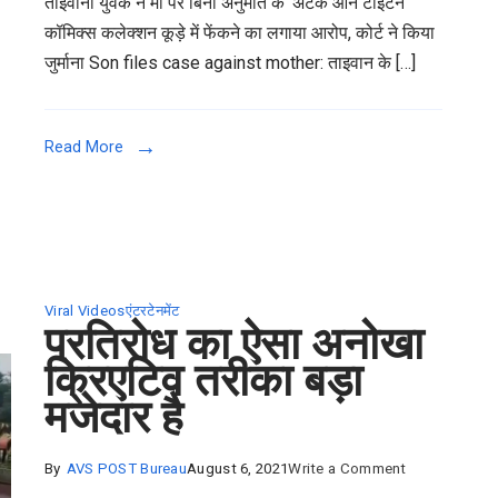
ताइवानी युवक ने मां पर बिना अनुमति के ‘अटैक ऑन टाइटन’
files
कॉमिक्स कलेक्शन कूड़े में फेंकने का लगाया आरोप, कोर्ट ने किया
case
जुर्माना Son files case against mother: ताइवान के […]
against
mother:
20
Read More
साल
के
बेटे
ने
अपनी
मां
Viral Videos
एंटरटेनमेंट
प्रतिरोध का ऐसा अनोखा
को
क्रिएटिव तरीका बड़ा
केस
में
मजेदार है
फंसाया,
वजह
on
By
AVS POST Bureau
August 6, 2021
Write a Comment
जानकर
प्रतिरोध