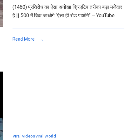
आपका
(1460) प्रतिरोध का ऐसा अनोखा क्रिएटिव तरीका बड़ा मजेदार
का
सिर
है || 500 में बिक जाओगे “ऐसा ही रोड पाओगे” – YouTube
ऐसा
चकरा
अनोखा
जाएगा!
क्रिएटिव
Read More
तरीका
बड़ा
मजेदार
है
Viral Videos
Viral World