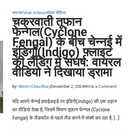
से
कहीं
समाचार
Viral Videos
सोशल मीडिया
चक्रवाती तूफान
ज़्यादा
फेन्गल(Cyclone
चमका,
वायरल
Fengal) के बीच चेन्नई में
प्रेम
इंडिगो(Indigo) फ्लाइट
कथा
की लैंडिंग में संघर्ष: वायरल
जिसने
वीडियो ने दिखाया ड्रामा
करोड़ों
दिलों
को
on
By
Nimmi Chaudhary
December 2, 2024
Write a Comment
छू
चक्रवाती
यदि आपने चेन्नई हवाईअड्डे पर इंडिगो(Indigo) की एक उड़ान
लिया
तूफान
का वीडियो देखा है, जिसमें विमान तूफान फेन्गल (Cyclone
फेन्गल(Cycl
Fengal) के लैंडफॉल से पहले लैंड करने में संघर्ष कर रहा है, […]
Fengal)
के
बीच