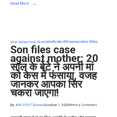
Read More
चेन्नई
में
इंडिगो(Indig
फ्लाइट
की
लैंडिंग
Viral Videos
Viral World
लोकप्रिय
वेब सीरीज
समाचार
सोशल मीडिया
Son files case
में
against mother: 20
संघर्ष:
वायरल
साल के बेटे ने अपनी मां
वीडियो
को केस में फंसाया, वजह
ने
जानकर आपका सिर
दिखाया
चकरा जाएगा!
ड्रामा
on
By
AVS POST Bureau
October 1, 2024
Write a Comment
Son