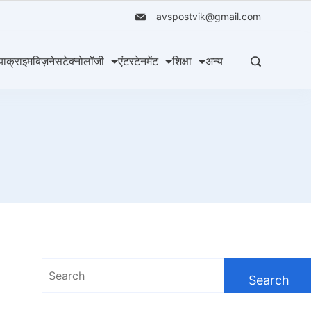
avspostvik@gmail.com
या
क्राइम
बिज़नेस
टेक्नोलॉजी
एंटरटेनमेंट
शिक्षा
अन्य
Search
for: