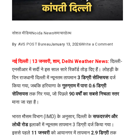
सोशल मीडिया
Noida News
समाचार
हेल्थ
on
By
AVS POST Bureau
January 13, 2026
Write a Comment
Delhi
Weather
नई दिल्ली | 13 जनवरी, शाम, Delhi Weather News:
दिल्ली-
News:
एनसीआर में सर्दी ने इस साल सारे रिकॉर्ड तोड़ दिए हैं। लोहड़ी के
लोहड़ी
दिन राजधानी दिल्ली में न्यूनतम तापमान
3 डिग्री सेल्सियस
दर्ज
पर
किया गया, जबकि हरियाणा के
गुरुग्राम में पारा 0.6 डिग्री
टूटा
सेल्सियस
तक गिर गया, जो पिछले
90 वर्षों का सबसे निचला स्तर
सर्दी
माना जा रहा है।
का
भारत मौसम विभाग (IMD) के अनुसार, दिल्ली के
सफदरजंग और
रिकॉर्ड,
लोधी रोड
इलाकों में न्यूनतम तापमान 3 डिग्री दर्ज किया गया।
गुरुग्राम
इससे पहले
11 जनवरी
को आयानगर में तापमान
2.9 डिग्री
तक
में