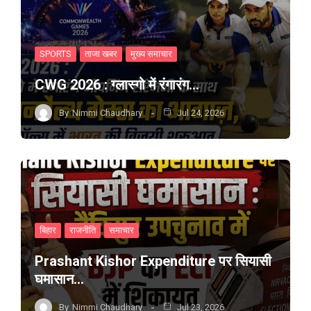
SPORTS
ताजा खबर
मुख्य समाचार
CWG 2026 : ग्लास्गो में रंगारंग…
By
Nimmi Chaudhary
Jul 24, 2026
बिहार
राजनीति
समाचार
Prashant Kishor Expenditure पर सियासी
घमासान…
By
Nimmi Chaudhary
Jul 23, 2026