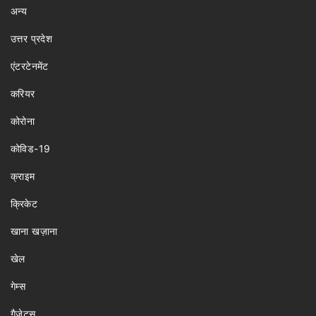
अन्य
उत्तर प्रदेश
एंटरटेनमेंट
करियर
कोरोना
कोविड-19
क्राइम
क्रिकेट
खाना खज़ाना
खेल
गेम्स
गैजेट्स