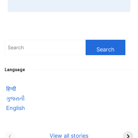
Search
for:
Language
हिन्दी
ગુજરાતી
English
Bhool bhulaiyaa 3
सावित्रीबाई
Teaser and Trailer
फुले(Savitribai
View all stories