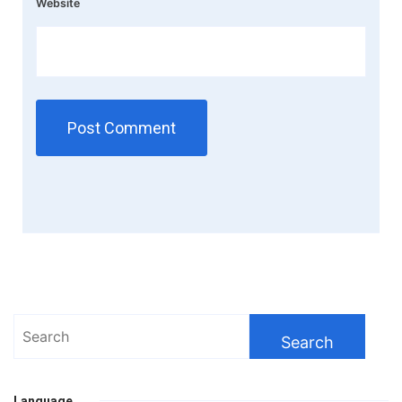
Website
Search
for:
Language