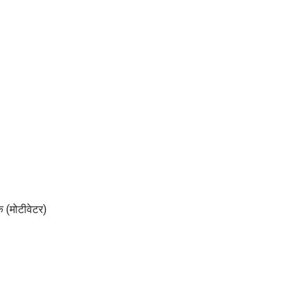
on
राशिफल
8
फरवरी
जानिए
सोमवार
के
दिन
रक (मोटीवेटर)
क्या
रहेगी
आपके
ग्रहों
की
दशा,