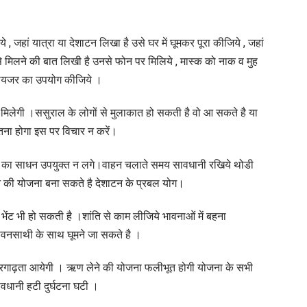
बता
रहे
े , जहां यात्रा या देशाटन लिखा है उसे घर में घूमकर पूरा कीजिये , जहां
ै
 से मिलने की बात लिखी है उनसे फोन पर मिलिये , मास्क को नाक व मुह
कालज्ञ
िटायजर का उपयोग कीजिये ।
ज्योतिर्विद
ं.
ति मिलेगी ।ससुराल के लोगों से मुलाकात हो सकती है वो आ सकते है या
संजय
ा होगा इस पर विचार न करें।
शर्मा
य का साधन उपयुक्त न लगे।वाहन चलाते समय सावधानी रखिये थोडी
जी।
ाओ की योजना बना सकते है देशाटन के प्रबल योग।
े भेंट भी हो सकती है ।शांति से काम लीजिये भावनाओं में बहना
वनसाथी के साथ घूमने जा सकते है ।
ं प्रगाढ़ता आयेगी । ऋण लेने की योजना फलीभूत होगी योजना के सभी
ावधानी हटी दुर्घटना घटी ।