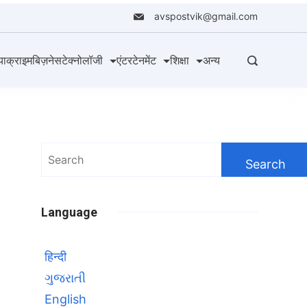
avspostvik@gmail.com
या
क्राइम
बिज़नेस
टेक्नोलॉजी
एंटरटेनमेंट
शिक्षा
अन्य
Search
for:
Language
हिन्दी
ગુજરાતી
English