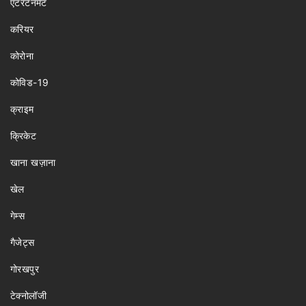
एंटरटेनमेंट
करियर
कोरोना
कोविड-19
क्राइम
क्रिकेट
खाना खज़ाना
खेल
गेम्स
गैजेट्स
गोरखपुर
टेक्नोलॉजी