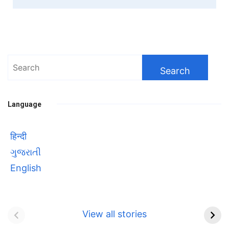
Search
for:
Language
हिन्दी
ગુજરાતી
English
Bhool bhulaiyaa 3
सावित्रीबाई
Teaser and Trailer
फुले(Savitribai
View all stories
Phule) महिलाओं को