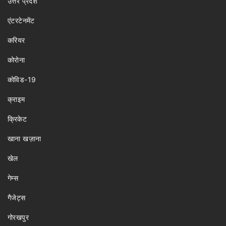
उत्तर प्रदेश
एंटरटेनमेंट
करियर
कोरोना
कोविड-19
क्राइम
क्रिकेट
खाना खज़ाना
खेल
गेम्स
गैजेट्स
गोरखपुर