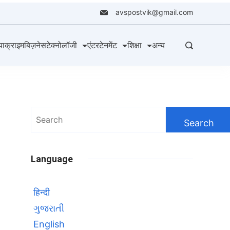
avspostvik@gmail.com
या
क्राइम
बिज़नेस
टेक्नोलॉजी
एंटरटेनमेंट
शिक्षा
अन्य
Search
for:
Language
हिन्दी
ગુજરાતી
English