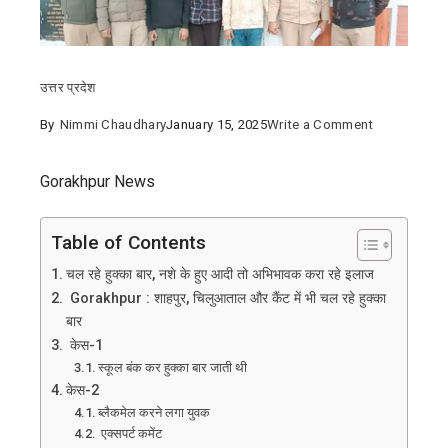
उत्तर प्रदेश
on
By
Nimmi Chaudhary
January 15, 2025
Write a Comment
Gorakhpur
नाबालिग
Gorakhpur News
लड़कियों
से
Table of Contents
सामूहिक
चल रहे हुक्का बार, नशे के हुए आदी तो अभिभावक करा रहे इलाज
दुष्कर्म
Gorakhpur : शाहपुर, चिलुआताल और कैंट में भी चल रहे हुक्का
का
बार
मामला
केस-1
सामने
स्कूल बंक कर हुक्का बार जाती थी
केस-2
आया
ब्लैकमेल करने लगा युवक
एक्सपर्ट कमेंट