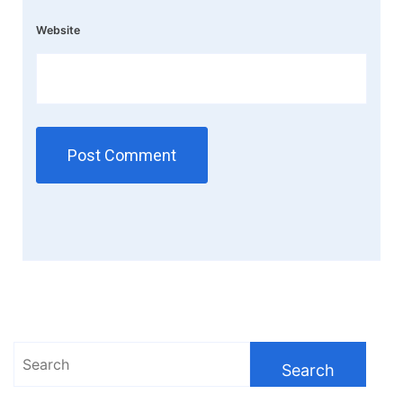
Website
Search
for: