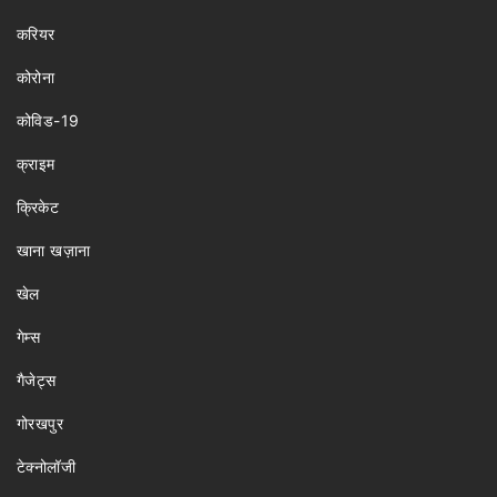
करियर
कोरोना
कोविड-19
क्राइम
क्रिकेट
खाना खज़ाना
खेल
गेम्स
गैजेट्स
गोरखपुर
टेक्नोलॉजी