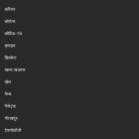
करियर
कोरोना
कोविड-19
क्राइम
क्रिकेट
खाना खज़ाना
खेल
गेम्स
गैजेट्स
गोरखपुर
टेक्नोलॉजी