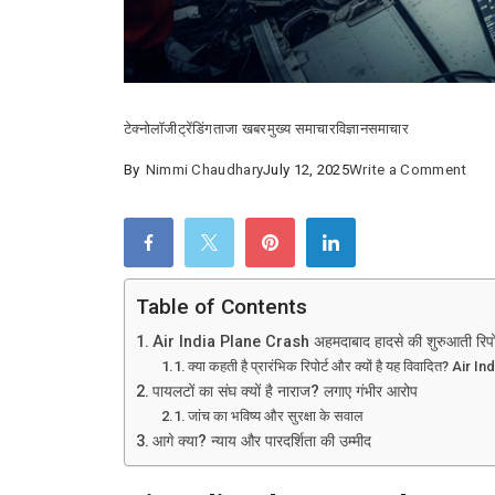
टेक्नोलॉजी
ट्रेंडिंग
ताजा खबर
मुख्य समाचार
विज्ञान
समाचार
on
By
Nimmi Chaudhary
July 12, 2025
Write a Comment
एयर
इंडिय
विमा
दुर्घट
Table of Contents
Air
Air India Plane Crash अहमदाबाद हादसे की शुरुआती रिपोर्ट
Indi
क्या कहती है प्रारंभिक रिपोर्ट और क्यों है यह विवादित? Air
Pla
पायलटों का संघ क्यों है नाराज? लगाए गंभीर आरोप
Cra
जांच का भविष्य और सुरक्षा के सवाल
:
आगे क्या? न्याय और पारदर्शिता की उम्मीद
प्रार