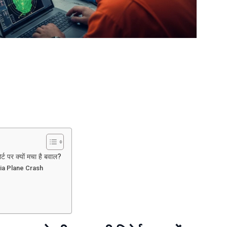
ा
न
ना
 पर क्यों मचा है बवाल?
a
 India Plane Crash
ne
sh
ंभिक