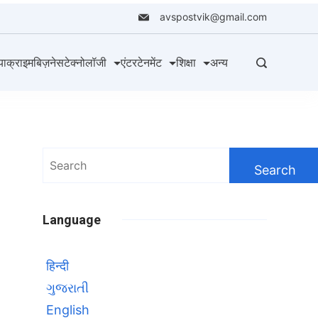
avspostvik@gmail.com
या
क्राइम
बिज़नेस
टेक्नोलॉजी
एंटरटेनमेंट
शिक्षा
अन्य
Search
for:
Language
हिन्दी
ગુજરાતી
English