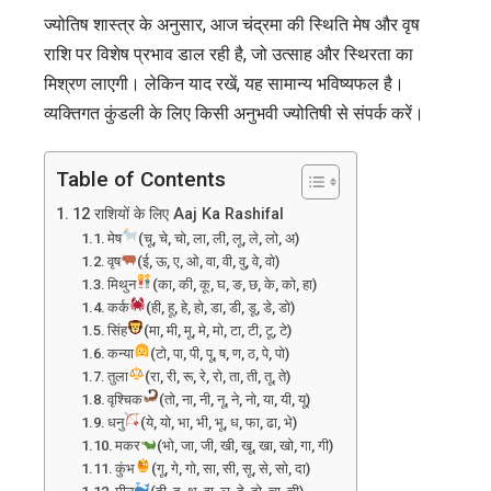
ज्योतिष शास्त्र के अनुसार, आज चंद्रमा की स्थिति मेष और वृष
सलाह
राशि पर विशेष प्रभाव डाल रही है, जो उत्साह और स्थिरता का
मिश्रण लाएगी। लेकिन याद रखें, यह सामान्य भविष्यफल है।
व्यक्तिगत कुंडली के लिए किसी अनुभवी ज्योतिषी से संपर्क करें।
Table of Contents
12 राशियों के लिए Aaj Ka Rashifal
मेष
(चू, चे, चो, ला, ली, लू, ले, लो, अ)
वृष
(ई, ऊ, ए, ओ, वा, वी, वु, वे, वो)
मिथुन
(का, की, कू, घ, ङ, छ, के, को, हा)
कर्क
(ही, हू, हे, हो, डा, डी, डू, डे, डो)
सिंह
(मा, मी, मू, मे, मो, टा, टी, टू, टे)
कन्या
(टो, पा, पी, पू, ष, ण, ठ, पे, पो)
तुला
(रा, री, रू, रे, रो, ता, ती, तू, ते)
वृश्चिक
(तो, ना, नी, नू, ने, नो, या, यी, यू)
धनु
(ये, यो, भा, भी, भू, ध, फा, ढा, भे)
मकर
(भो, जा, जी, खी, खू, खा, खो, गा, गी)
कुंभ
(गू, गे, गो, सा, सी, सू, से, सो, दा)