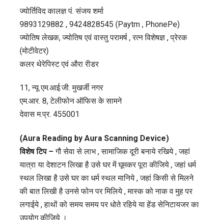
:
ज्योर्तिविद कालज्ञ पं. संजय शर्मा
जानिए
9893129882 , 9424828545 (Paytm , PhonePe)
गुरूवार
ज्योतिष लेखक, ज्योतिष एवं वास्तु परामर्ष , रत्न विशेषज्ञ , प्रेरक
के
(मोटीवेटर)
दिन
कलर थेरेपिस्ट एवं औरा रीडर
क्या
रहेगी
11, न्यू एम.आई.जी. मुखर्जी नगर
आपके
एम.आर. 8, टेलीफोन ऑफिस के सामने
ग्रहों
देवास म.प्र. 455001
की
दशा,
(Aura Reading by Aura Scanning Device)
बता
विशेष टिप –
गौ सेवा से लाभ , सामाजिक दूरी बनाये रखिये , जहां
रहे
यात्रा या देशाटन लिखा है उसे घर में घूमकर पूरा कीजिये , जहां धर्म
है
स्थल लिखा है उसे घर का धर्म स्थल मानिये , जहां किसी से मिलने
कालज्ञ
की बात लिखी है उनसे फोन पर मिलिये , मास्क को नाक व मुह पर
ज्योतिर्विद
लगाईये , हाथों को समय समय पर धोते रहिये या हेंड सेनिटायजर का
पं.
उपयोग कीजिये ।