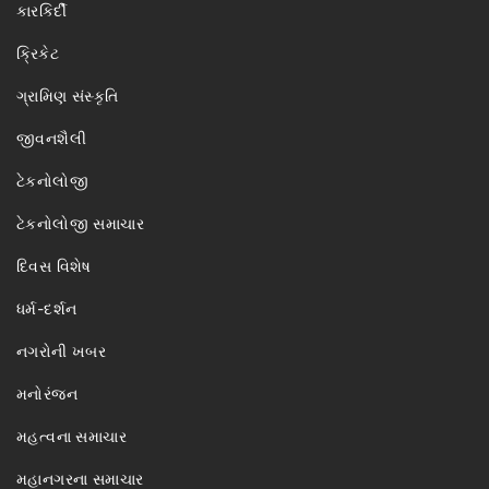
કારકિર્દી
ક્રિકેટ
ગ્રામિણ સંસ્કૃતિ
જીવનશૈલી
ટેકનોલોજી
ટેકનોલોજી સમાચાર
દિવસ વિશેષ
ધર્મ-દર્શન
નગરોની ખબર
મનોરંજન
મહત્વના સમાચાર
મહાનગરના સમાચાર