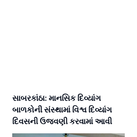
સાબરકાંઠા: માનસિક દિવ્યાંગ
બાળકોની સંસ્થામાં વિશ્વ દિવ્યાંગ
દિવસની ઉજવણી કરવામાં આવી