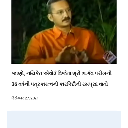
જાણો, નચિકેત એવોર્ડ વિજેતા શ્રી ભાર્ગવ પરીખની
36 વર્ષની પત્રકારત્વની કારકિર્દીની રસપ્રદ વાતો
ડિસેમ્બર 27, 2021