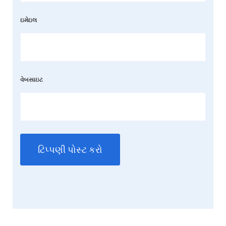
ઇમેઇલ
વેબસાઇટ