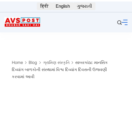
Skip
हिंदी
English
ગુજરાતી
to
content
Home
Blog
ગ્રામિણ સંસ્કૃતિ
સાબરકાંઠા: માનસિક
દિવ્યાંગ બાળકોની સંસ્થામાં વિશ્વ દિવ્યાંગ દિવસની ઉજવણી
કરવામાં આવી