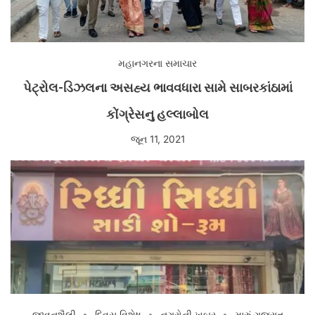
મહાનગરના સમાચાર
પેટ્રોલ-ડિઝલના અસહ્ય ભાવવધારા સામે સાબરકાંઠામાં
કોંગ્રેસનુ હલ્લાબોલ
જૂન 11, 2021
જીવનશૈલી
દિવસ વિશેષ
નગરોની ખબર
મારું ગુજરાત