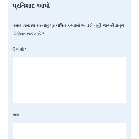
પ્રતિશાદ આપો
તમારું ઇમેઇલ સરનામું પ્રકાશિત કરવામાં આવશે નહીં.
જરૂરી ક્ષેત્રો
ચિહ્નિત થયેલ છે
*
ટિપ્પણી
*
નામ