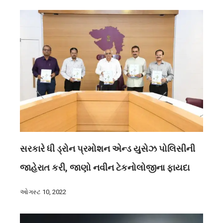
સરકારે ધી ડ્રોન પ્રમોશન એન્ડ યુસેઝ પોલિસીની
જાહેરાત કરી, જાણો નવીન ટેકનોલોજીના ફાયદા
ઓગસ્ટ 10, 2022