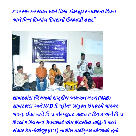
ઇડર ભાસ્કર ભવન ખાતે વિશ્વ કોમ્પ્યુટર સાક્ષરતા દિવસ
અને વિશ્વ દિવ્યાંગ દિવસની ઉજવણી કરાઈ
સાબરકાંઠા જિલ્લામાં રાષ્ટ્રીય અંધજન મંડળ (NAB)
સાબરકાંઠા અને NAB દિલ્હીના સંયુક્ત ઉપક્રમે ભાસ્કર
ભવન, ઈડર ખાતે વિશ્વ કોમ્પ્યુટર સાક્ષરતા દિવસ અને વિશ્વ
દિવ્યાંગ દિવસના ઉપલક્ષમાં એક દિવસીય માહિતી અને
સંચાર ટેકનોલોજી (ICT) તાલીમ કાર્યક્રમ યોજાયો હતો.