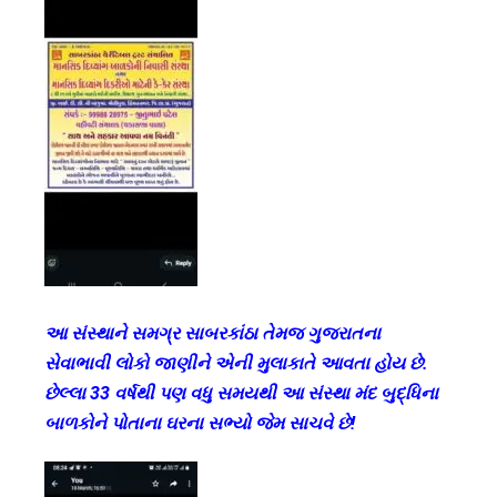
આ સંસ્થાને સમગ્ર સાબરકાંઠા તેમજ ગુજરાતના
સેવાભાવી લોકો જાણીને એની મુલાકાતે આવતા હોય છે.
છેલ્લા 33 વર્ષથી પણ વધુ સમયથી આ સંસ્થા મંદ બુદ્ધિના
બાળકોને પોતાના ઘરના સભ્યો જેમ સાચવે છે!