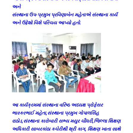
અને
સંસ્થાના ઉપ-પ્રમુખ પ્રવિણાબેન મહેતાએ સંસ્થાના કાર્ય
અને ઉદ્દેશો વિશે પરિચય આપ્યો હતો.
આ કાર્યક્રમમાં સંસ્થાના વરિષ્ઠ અધ્યક્ષ પ્રોફેસર
ભાસ્કરભાઈ મહેતા,સંસ્થાના પ્રમુખ ગોપાલસિંહ
રાઠોડ,સંસ્થાના કારોબારી સભ્ય મયુર ચૌધરી,જિલ્લા શિક્ષણ
અધિકારી સાબરકાંઠા કચેરીથી શ્રી કાગ, શિક્ષણ ખાતા સાથે