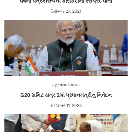
વર્ષની પત્રકારત્વની કારકિર્દીની રસપ્રદ વાતો
ડિસેમ્બર 27, 2021
મહત્વના સમાચાર
G20 સમિટ સત્ર 2માં પ્રધાનમંત્રીનું નિવેદન
સપ્ટેમ્બર 11, 2023