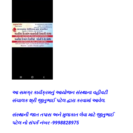
આ સમગ્ર કાર્યક્રમનું આયોજન સંસ્થાના વહીવટી
સંચાલક શ્રી જીતુભાઈ પટેલ દ્વારા કરવામાં આવેલ.
સંસ્થાની જાત તપાસ અને મુલાકાત લેવા માટે જીતુભાઈ
પટેલ નો સંપર્ક નંબર -9998828975