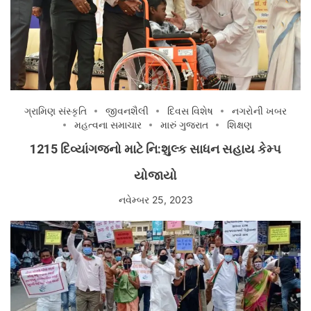
ગ્રામિણ સંસ્કૃતિ
જીવનશૈલી
દિવસ વિશેષ
નગરોની ખબર
મહત્વના સમાચાર
મારું ગુજરાત
શિક્ષણ
1215 દિવ્યાંગજનો માટે નિ:શુલ્ક સાધન સહાય કેમ્પ
યોજાયો
નવેમ્બર 25, 2023