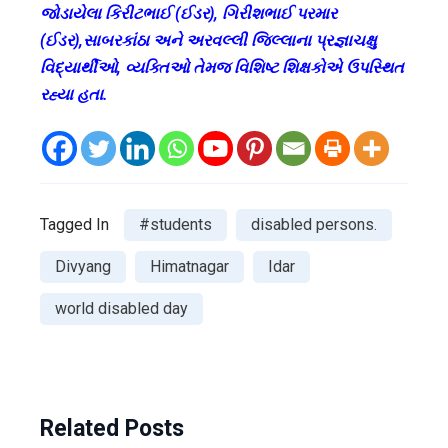
જોડાયેલા કિરીટભાઈ (ઈડર), ગિરીશભાઈ પરમાર
(ઈડર),સાબરકાંઠા અને અરવલ્લી જિલ્લાના પ્રજ્ઞાચક્ષુ
વિદ્યાર્થીઓ, વ્યક્તિઓ તેમજ વિશિષ્ટ શિક્ષકોએ ઉપસ્થિત
રહ્યા હતા.
Tagged In
#students
disabled persons.
Divyang
Himatnagar
Idar
world disabled day
Related Posts