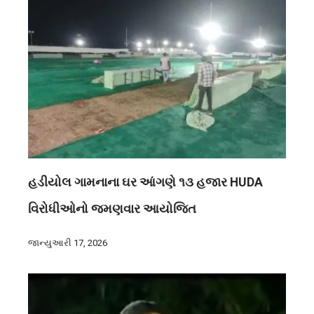
હડીયોલ ગામનાના ઘર આંગણે ૧૩ હજાર HUDA
વિરોધીઓનો જમણવાર આયોજિત
જાન્યુઆરી 17, 2026