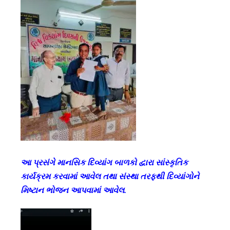
આ પ્રસંગે માનસિક દિવ્યાંગ બાળકો દ્વારા સાંસ્કૃતિક
કાર્યક્રમ કરવામાં આવેલ તથા સંસ્થા તરફથી દિવ્યાંગોને
મિષ્ટાન ભોજન આપવામાં આવેલ.