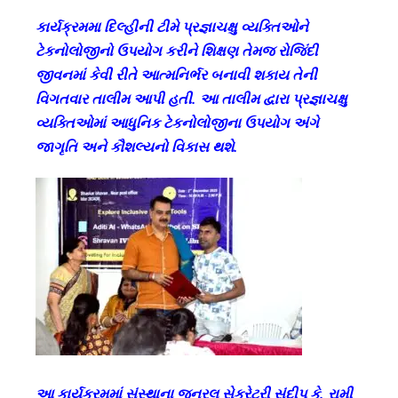
કાર્યક્રમમા દિલ્હીની ટીમે પ્રજ્ઞાચક્ષુ વ્યક્તિઓને
ટેકનોલોજીનો ઉપયોગ કરીને શિક્ષણ તેમજ રોજિંદી
જીવનમાં કેવી રીતે આત્મનિર્ભર બનાવી શકાય તેની
વિગતવાર તાલીમ આપી હતી. આ તાલીમ દ્વારા પ્રજ્ઞાચક્ષુ
વ્યક્તિઓમાં આધુનિક ટેકનોલોજીના ઉપયોગ અંગે
જાગૃતિ અને કૌશલ્યનો વિકાસ થશે.
આ કાર્યક્રમમાં સંસ્થાના જનરલ સેક્રેટરી સંદીપ કે. રામી