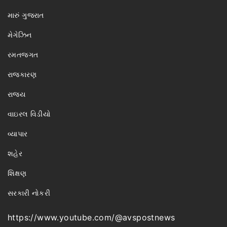
મારું ગુજરાત
મેગેઝિન
રમતજગત
રાજકારણ
રાજ્ય
વાઇરલ વિડીયો
વ્યાપાર
શહેર
શિક્ષણ
સરકારી નોકરી
https://www.youtube.com/@avspostnews