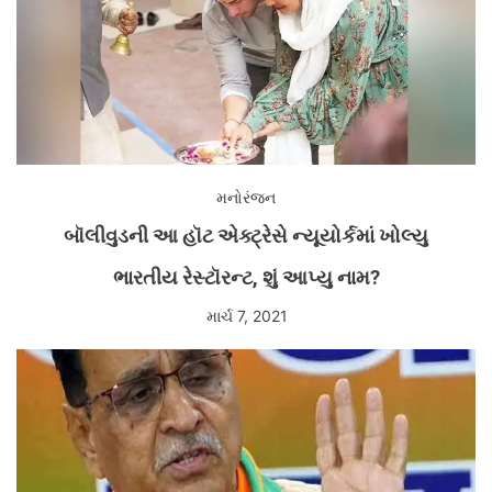
મનોરંજન
બૉલીવુડની આ હૉટ એક્ટ્રેસે ન્યૂયોર્કમાં ખોલ્યુ
ભારતીય રેસ્ટૉરન્ટ, શું આપ્યુ નામ?
માર્ચ 7, 2021