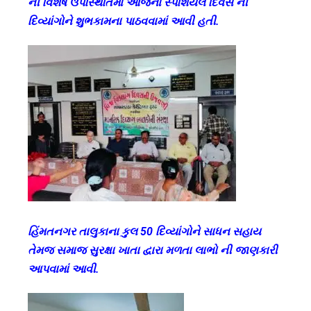
ની વિશેષ ઉપસ્થિતિમાં આજના સ્પેશિયલ દિવસ ની
દિવ્યાંગોને શુભકામના પાઠવવામાં આવી હતી.
હિંમતનગર તાલુકાના કુલ 50 દિવ્યાંગોને સાધન સહાય
તેમજ સમાજ સુરક્ષા ખાતા દ્વારા મળતા લાભો ની જાણકારી
આપવામાં આવી.