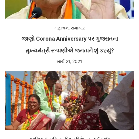
મહત્વના સમાચાર
જાણો Corona Anniversary પર ગુજરાતના
મુખ્યમંત્રી રૂપાણીએ જનતાને શું કહ્યું?
માર્ચ 21, 2021
ગ્રામિણ સંસ્કૃતિ
દિવસ વિશેષ
ધર્મ-દર્શન