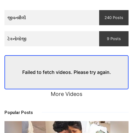
3
Teaser
જીવનશૈલી
240 Posts
and
Trailer
ટેકનોલોજી
9 Posts
Failed to fetch videos. Please try again.
More Videos
Popular Posts