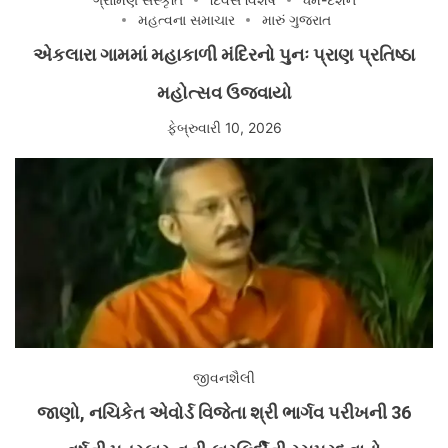
મહત્વના સમાચાર
મારું ગુજરાત
એકલારા ગામમાં મહાકાળી મંદિરનો પુનઃ પ્રાણ પ્રતિષ્ઠા
મહોત્સવ ઉજવાયો
ફેબ્રુવારી 10, 2026
જીવનશૈલી
જાણો, નચિકેત એવોર્ડ વિજેતા શ્રી ભાર્ગવ પરીખની 36