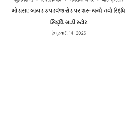
મોડાસા: બાયડ કપડવંજ રોડ પર શરૂ થયો નવો રિદ્ધિ
સિદ્ધિ સાડી સ્ટોર
ફેબ્રુવારી 14, 2026