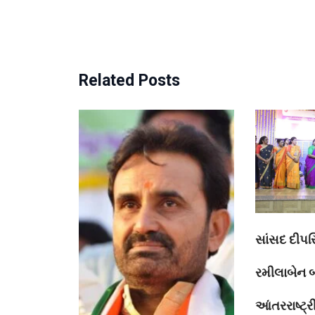
Related Posts
સાંસદ દીપસ
રમીલાબેન 
આંતરરાષ્ટ્ર