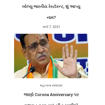
ખોલ્યુ ભારતીય રેસ્ટૉરન્ટ, શું આપ્યુ
નામ?
માર્ચ 7, 2021
મહત્વના સમાચાર
જાણો Corona Anniversary પર