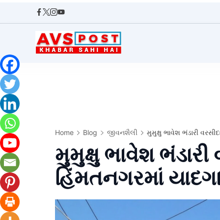
Skip
to
content
AVS
POST
Home
Blog
જીવનશૈલી
મુમુક્ષુ ભાવેશ ભંડારી વર
મુમુક્ષુ ભાવેશ ભંડા
હિંમતનગરમાં યાદગા