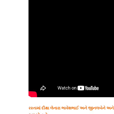
રસ્તામાં દીક્ષા લેનારા ભાવેશભાઈ અને જીનલબેને અ