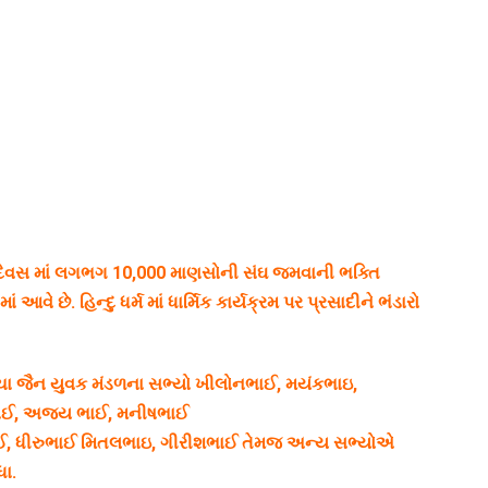
દિવસ માં લગભગ 10,000 માણસોની સંઘ જમવાની ભક્તિ
 આવે છે. હિન્દુ ધર્મ માં ધાર્મિક કાર્યક્રમ પર પ્રસાદીને ભંડારો
ગીચા જૈન યુવક મંડળના સભ્યો ખીલોનભાઈ, મયંકભાઇ,
રભાઈ, અજય ભાઈ, મનીષભાઈ
 ભાઈ, ધીરુભાઈ મિતલભાઇ, ગીરીશભાઈ તેમજ અન્ય સભ્યોએ
ધા.