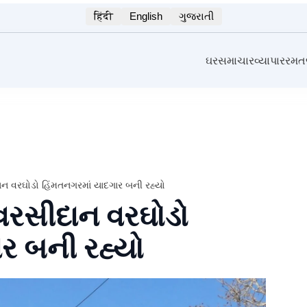
हिंदी
English
ગુજરાતી
ઘર
સમાચાર
વ્યાપાર
રમ
સીદાન વરઘોડો હિંમતનગરમાં યાદગાર બની રહ્યો
રી વરસીદાન વરઘોડો
ર બની રહ્યો