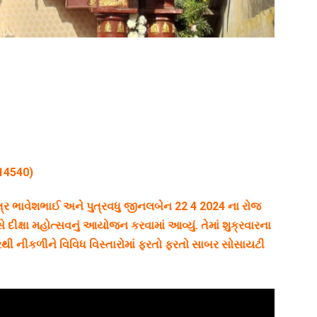
14540)
ત્ર ભાવેશભાઈ અને પુત્રવધુ જીનલબેન 22 4 2024 ના રોજ
ં
વસે દીક્ષા મહોત્સવનું આયોજન કરવામાં આવ્યું. તેમાં શુક્રવારના
રથી નીકળીને વિવિધ વિસ્તારોમાં ફરતો ફરતો સાબર સોસાયટી