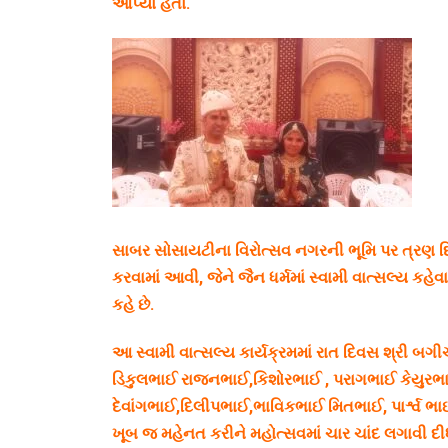
આપ્યો હતો.
સાબર સોસાયટીના વિરોત્સવ નગરની ભૂમિ પર ત્રણ 
કરવામાં આવી, જેને જૈન ધર્મમાં સ્વામી વાત્સલ્ય કહેવામાં
કહે છે.
આ સ્વામી વાત્સલ્ય કાર્યક્રમમાં રાત દિવસ શ્રી બ
ડિકુલભાઈ રાજનભાઈ,કિશોરભાઈ , પરાગભાઈ કેયુ
દેવાંગભાઈ,દિલીપભાઈ,ભાવિકભાઈ મિતભાઈ, પાર્શ્વ
ખૂબ જ મહેનત કરીને મહોત્સવમાં ચાર ચાંદ લગાવી દી