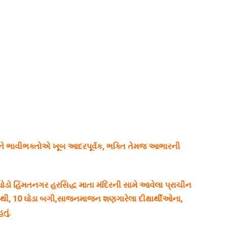
બંને ભાવીભક્તોએ ખૂબ આદરપૂર્વક, ભક્તિ તેમજ આભારની
ડો હિંમતનગર હરસિદ્ધ માતા મંદિરની સામે આવેલા પ્રાચીન
હાથી, 10 ઘોડા બગી,સાજનમાજન શણગારેલા દીક્ષાર્થીઓના,
ું.