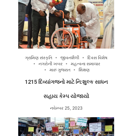
ગ્રામિણ સંસ્કૃતિ
જીવનશૈલી
દિવસ વિશેષ
નગરોની ખબર
મહત્વના સમાચાર
મારું ગુજરાત
શિક્ષણ
1215 દિવ્યાંગજનો માટે નિ:શુલ્ક સાધન
સહાય કેમ્પ યોજાયો
નવેમ્બર 25, 2023