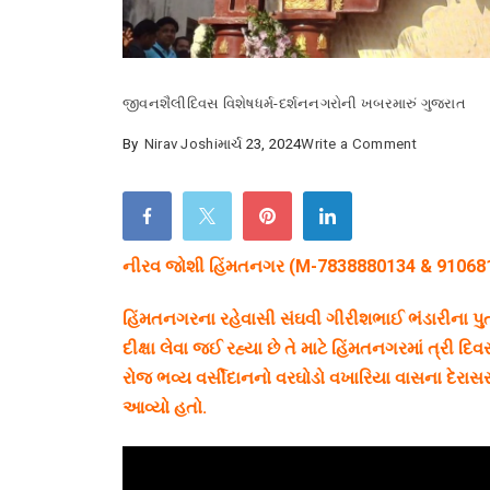
જીવનશૈલી
દિવસ વિશેષ
ધર્મ-દર્શન
નગરોની ખબર
મારું ગુજરાત
on
By
Nirav Joshi
માર્ચ 23, 2024
Write a Comment
મુમુક્ષુ
ભાવેશ
ભંડારી
વરસીદાન
નીરવ જોશી હિંમતનગર (M-7838880134 & 91068
વરઘોડો
હિંમતનગરના રહેવાસી સંઘવી ગીરીશભાઈ ભંડારીના પુ
હિંમતનગરમા
દીક્ષા લેવા જઈ રહ્યા છે તે માટે હિંમતનગરમાં ત્રી દિ
યાદગાર
રોજ ભવ્ય વર્સીદાનનો વરઘોડો વખારિયા વાસના દેરાસ
બની
આવ્યો હતો.
રહ્યો