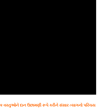
નેક વસ્તુઓને દાન ઉછામણી રૂપે કરીને સંસાર ત્યાગનો પરિચય