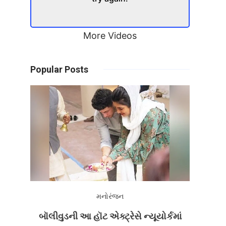
More Videos
Popular Posts
મનોરંજન
બૉલીવુડની આ હૉટ એક્ટ્રેસે ન્યૂયોર્કમાં