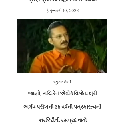
ફેબ્રુવારી 10, 2026
જીવનશૈલી
જાણો, નચિકેત એવોર્ડ વિજેતા શ્રી
ભાર્ગવ પરીખની 36 વર્ષની પત્રકારત્વની
કારકિર્દીની રસપ્રદ વાતો