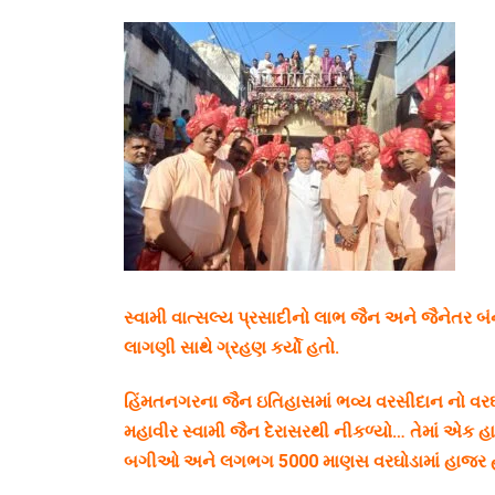
સ્વામી વાત્સલ્ય પ્રસાદીનો લાભ જૈન અને જૈનેતર 
લાગણી સાથે ગ્રહણ કર્યો હતો.
હિંમતનગરના જૈન ઇતિહાસમાં ભવ્ય વરસીદાન નો વરઘો
મહાવીર સ્વામી જૈન દેરાસરથી નીકળ્યો… તેમાં એક 
બગીઓ અને લગભગ 5000 માણસ વરઘોડામાં હાજર હત