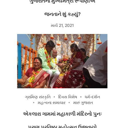
ગુજરાતના મુખ્યમંત્રી રૂપાણીએ
જનતાને શું કહ્યું?
માર્ચ 21, 2021
ગ્રામિણ સંસ્કૃતિ
દિવસ વિશેષ
ધર્મ-દર્શન
મહત્વના સમાચાર
મારું ગુજરાત
એકલારા ગામમાં મહાકાળી મંદિરનો પુનઃ
પ્રાણ પ્રતિષ્ઠા મહોત્સવ ઉજવાયો