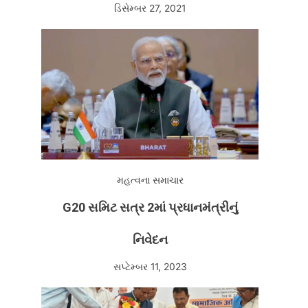
ડિસેમ્બર 27, 2021
મહત્વના સમાચાર
G20 સમિટ સત્ર 2માં પ્રધાનમંત્રીનું
નિવેદન
સપ્ટેમ્બર 11, 2023