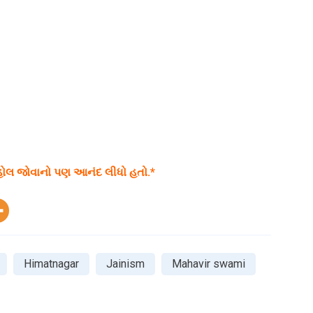
માહોલ જોવાનો પણ આનંદ લીધો હતો.*
Himatnagar
Jainism
Mahavir swami