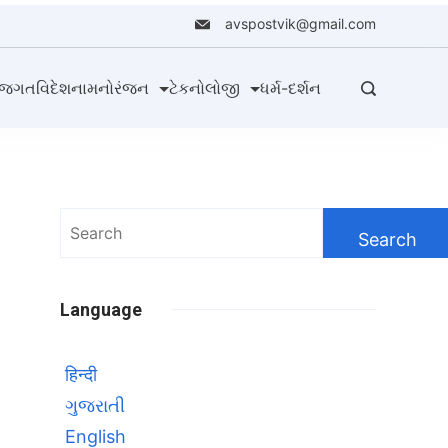
avspostvik@gmail.com
તજગત
વિદેશના
મનોરંજન
ટેકનોલોજી
ધર્મ-દર્શન
Search
for:
Language
हिन्दी
ગુજરાતી
English