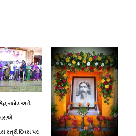
િંહ રાઠોડ અને
બારાએ
ીય સ્ત્રી દિવસ પર