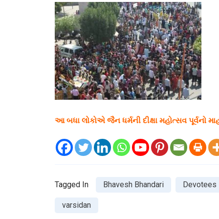
આ બધા લોકોએ જૈન ધર્મની દીક્ષા મહોત્સવ પૂર્વનો 
Tagged In
Bhavesh Bhandari
Devotees
varsidan