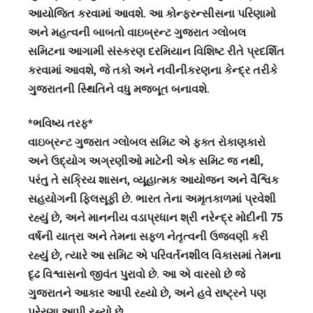
આયોજિત કરવામાં આવશે. આ કોન્ફરન્સીસના પરિણામો
અને મહત્વની બાબતો વાઇબ્રન્ટ ગુજરાત ગ્લોબલ
સમિટના આગામી સંસ્કરણ દરમિયાન વિશિષ્ટ રીતે પ્રદર્શિત
કરવામાં આવશે, જે તકો અને નવીનીકરણના કેન્દ્ર તરીકે
ગુજરાતની સ્થિતિને વધુ મજબૂત બનાવશે.
*ભવિષ્ય તરફ*
વાઇબ્રન્ટ ગુજરાત ગ્લોબલ સમિટ એ ફક્ત રોકાણકારો
અને ઉદ્યોગ અગ્રણીઓ માટેની એક સમિટ જ નથી,
પરંતુ તે સક્રિય શાસન, વ્યૂહાત્મક આયોજન અને વૈશ્વિક
સહયોગની ફિલસૂફી છે. ભારત તેના અમૃતકાળમાં પ્રવેશી
રહ્યું છે, અને માનનીય વડાપ્રધાન શ્રી નરેન્દ્ર મોદીની 75
વર્ષની યાત્રા અને તેમના સફળ નેતૃત્વની ઉજવણી કરી
રહ્યું છે, ત્યારે આ સમિટ એ પરિવર્તનશીલ વિકાસમાં તેમના
દૃઢ વિશ્વાસનો જીવંત પુરાવો છે. આ એ વારસો છે જે
ગુજરાતને આકાર આપી રહ્યો છે, અને હવે રાષ્ટ્રને પણ
પ્રેરણા આપી રહ્યો છે.