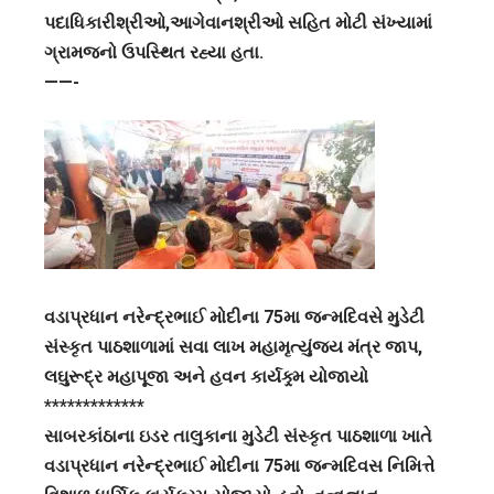
પદાધિકારીશ્રીઓ,આગેવાનશ્રીઓ સહિત મોટી સંખ્યામાં
ગ્રામજનો ઉપસ્થિત રહ્યા હતા.
——-
વડાપ્રધાન નરેન્દ્રભાઈ મોદીના 75મા જન્મદિવસે મુડેટી
સંસ્કૃત પાઠશાળામાં સવા લાખ મહામૃત્યુંજય મંત્ર જાપ,
લઘુરૂદ્ર મહાપૂજા અને હવન કાર્યક્ર્મ યોજાયો
*************
સાબરકાંઠાના ઇડર તાલુકાના મુડેટી સંસ્કૃત પાઠશાળા ખાતે
વડાપ્રધાન નરેન્દ્રભાઈ મોદીના 75મા જન્મદિવસ નિમિત્તે