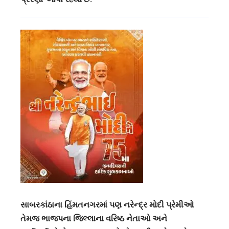
સાબરકાંઠાના હિંમતનગરમાં પણ નરેન્દ્ર મોદી પ્રેમીઓ
તેમજ ભાજપના જિલ્લાના વરિષ્ઠ નેતાઓ અને