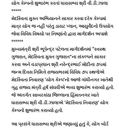
યોગ કેમ્પનો શુભારંભ કરતાં ધારાસભ્ય શ્રી વી.ડી.ઝાલા
*****
મેદસ્વિતા મુક્ત અભિયાનને સાકાર કરવા દરેક કેમ્પમાં
માત્ર યોગ જ નહીં પરંતુ ડાયટ પ્લાન, આયુર્વેદનો ઉપયોગ
જેવા વિવિધ વિષયો પર નિષ્ણાંતો દ્વારા માર્ગદર્શન અપાશે
******
મુખ્યમંત્રી શ્રી ભૂપેન્દ્ર પટેલના માર્ગદર્શનમાં “સ્વસ્થ
ગુજરાત, મેદસ્વિતા મુક્ત ગુજરાત”ના સંકલ્પને સાકાર
કરવા અને વડાપ્રધાન શ્રી નરેન્દ્રભાઈ મોદીના ૭૫માં
જન્મ દિવસ નિમિત્તે રાજ્યભરમાં વિવિધ ૭૫ સ્થળોએ
મેદસ્વિતા નિવારણ ‘યોગ કેમ્પ’નો આજે ગાંધીનગર ખાતેથી
ગૃહ રાજ્ય મંત્રી હર્ષ સંઘવીએ ભવ્ય શુભારંભ કરાવ્યો હતો.
જે અંતર્ગત સાબરકાંઠા જિલ્લાના હિંમતનગર ખાતે
ધારાસભ્ય શ્રી વી.ડી.ઝાલાએ ‘મેદસ્વિતા નિવારણ’ યોગ
કેમ્પનો શુભારંભ કરાવ્યો હતો.
આ પ્રસંગે ધારાસભ્ય શ્રીએ જણાવ્યું હતું કે, યોગ બોર્ડ