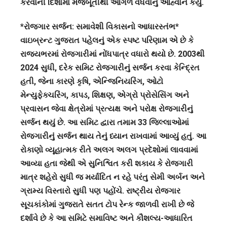
કરવાની દિશામાં મજબૂતીથી આગળ વધવાનું આહ્વાન કર્યુ.
*રોજગાર સર્જન: સમાવેશી વિકાસનો આધારસ્તંભ*
વાઇબ્રન્ટ ગુજરાત પહેલનું એક સ્પષ્ટ પરિણામ એ છે કે
રાજ્યભરમાં રોજગારીમાં નોંધપાત્ર વધારો થયો છે. 2003થી
2024 સુધી, દરેક સમિટ રોજગારીનું સર્જન કરવા કેન્દ્રિત
હતી, જેના કારણે કૃષિ, એન્જિનિયરિંગ, ઓટો
મેન્યુફેક્ચરિંગ, કાપડ, શિક્ષણ, એગ્રો પ્રોસેસિંગ અને
પ્રવાસન જેવા ક્ષેત્રોમાં પ્રત્યક્ષ અને પરોક્ષ રોજગારીનું
સર્જન થયું છે. આ સમિટ દ્વારા તમામ 33 જિલ્લાઓમાં
રોજગારીનું સર્જન થાય તેનું ધ્યાન રાખવામાં આવ્યું હતું. આ
રોકાણો વ્યૂહાત્મક રીતે અલગ અલગ પ્રદેશોમાં લાવવામાં
આવ્યા હતા જેથી એ સુનિશ્વિત કરી શકાય કે રોજગારી
માત્ર શહેરો સુધી જ મર્યાદિત ન રહે પરંતુ સેમી અર્બન અને
ગ્રામ્ય વિસ્તારો સુધી પણ પહોંચે. રાષ્ટ્રીય રોજગાર
સૂચકાંકોમાં ગુજરાતે સતત ટોપ રેન્ક જાળવી રાખી છે જે
દર્શાવે છે કે આ સમિટે સમાવિષ્ટ અને કૌશલ્ય-આધારિત