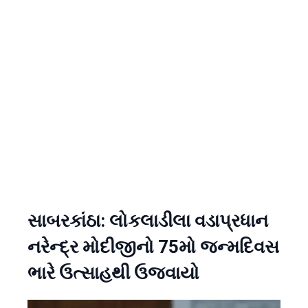
સાબરકાંઠા: લોકલાડીલા વડાપ્રધાન
નરેન્દ્ર મોદીજીનો 75મો જન્મદિવસ
ભારે ઉત્સાહથી ઉજવાયો