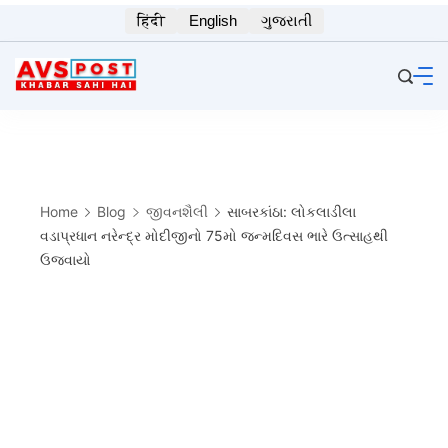
Skip
हिंदी
English
ગુજરાતી
to
content
Home
Blog
જીવનશૈલી
સાબરકાંઠા: લોકલાડીલા
વડાપ્રધાન નરેન્દ્ર મોદીજીનો 75મો જન્મદિવસ ભારે ઉત્સાહથી
ઉજવાયો