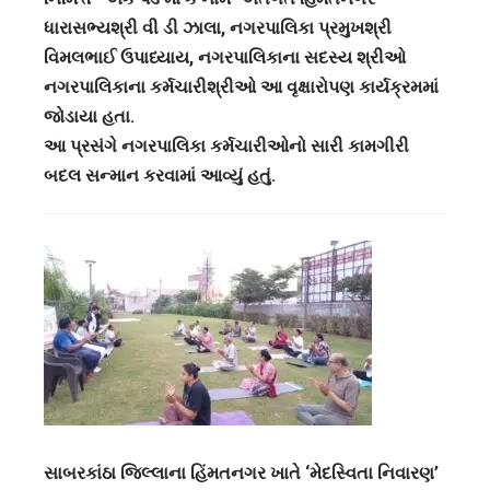
ધારાસભ્યશ્રી વી ડી ઝાલા, નગરપાલિકા પ્રમુખશ્રી
વિમલભાઈ ઉપાધ્યાય, નગરપાલિકાના સદસ્ય શ્રીઓ
નગરપાલિકાના કર્મચારીશ્રીઓ આ વૃક્ષારોપણ કાર્યક્રમમાં
જોડાયા હતા.
આ પ્રસંગે નગરપાલિકા કર્મચારીઓનો સારી કામગીરી
બદલ સન્માન કરવામાં આવ્યું હતું.
સાબરકાંઠા જિલ્લાના હિંમતનગર ખાતે ‘મેદસ્વિતા નિવારણ’