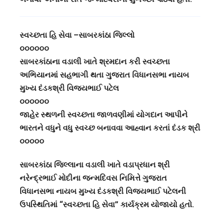
સ્વચ્છતા હિ સેવા –સાબરકાંઠા જિલ્લો
૦૦૦૦૦૦
સાબરકાંઠાના વડાલી ખાતે શ્રમદાન કરી સ્વચ્છતા
અભિયાનમાં સહભાગી થતા ગુજરાત વિધાનસભા નાયબ
મુખ્ય દંડકશ્રી વિજયભાઈ પટેલ
૦૦૦૦૦૦
જાહેર સ્થળની સ્વચ્છતા જાળવણીમાં યોગદાન આપીને
ભારતને વધુને વધુ સ્વચ્છ બનાવવા આહ્વાન કરતાં દંડક શ્રી
૦૦૦૦૦
સાબરકાંઠા જિલ્લાના વડાલી ખાતે વડાપ્રધાન શ્રી
નરેન્દ્રભાઈ મોદીના જન્મદિવસ નિમિત્તે ગુજરાત
વિધાનસભા નાયબ મુખ્ય દંડકશ્રી વિજયભાઈ પટેલની
ઉપસ્થિતિમાં “સ્વચ્છતા હિ સેવા” કાર્યક્રમ યોજાયો હતો.