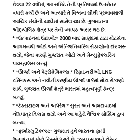
છેલ્લા 22 વર્ષોમાં, આ સમિટે તેની પ્રતિષ્ઠામાં ઉત્તરોતર
વધારો કર્યો છે અને અત્યારે તે વિશ્વના સૌથી પ્રભાવશાળી
આર્થિક મંચોની યાદીમાં સામેલ થઇ છે. ગુજરાતના
ઔદ્યોગિક ક્ષેત્ર પર તેની વ્યાપક અસર થઇ છે:
* *ઉત્પાદનમાં ઉછાળો:* 2008 બાદ સાણંદમાં ટાટા મોટર્સના
આગમનથી ઓટો અને એન્જિનિયરિંગ રોકાણોનો દોર શરૂ
થયો, જેના કારણે ગુજરાત ઓટો અને મેન્યુફેક્ચરિંગ
પાવરહાઉસ બન્યું.
* *ઊર્જા અને પેટ્રોકેમિકલ્સ:* રિફાઇનરીઓ, LNG
ટર્મિનલ્સ અને નવીનીકરણીય ઊર્જા પાર્કમાં મોટા રોકાણો
સાથે, ગુજરાત ઊર્જા ક્ષેત્રે ભારતમાં મહત્વપૂર્ણ કેન્દ્ર
બન્યું.
* *ટેક્સટાઇલ અને અપેરેલ:* સુરત અને અમદાવાદમાં
નોંધપાત્ર વિકાસ થયો અને આ શહેરો વૈશ્વિક સોર્સિંગ હબ
બન્યા.
* *ફાર્માસ્યુટિકલ્સ:* ગુજરાત હવે ભારતના ફાર્મા
ઉત્પાદનમાં મોટો હિસ્સો ધરાવે છે, ઝાયડસ અને ટોરેન્ટ