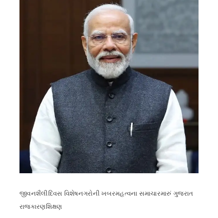
જીવનશૈલી
દિવસ વિશેષ
નગરોની ખબર
મહત્વના સમાચાર
મારું ગુજરાત
રાજકારણ
શિક્ષણ