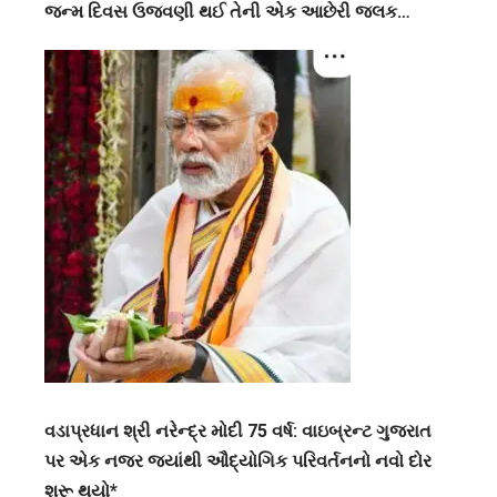
જન્મ દિવસ ઉજવણી થઈ તેની એક આછેરી જલક…
વડાપ્રધાન શ્રી નરેન્દ્ર મોદી 75 વર્ષ: વાઇબ્રન્ટ ગુજરાત
પર એક નજર જ્યાંથી ઔદ્યોગિક પરિવર્તનનો નવો દોર
શરૂ થયો*