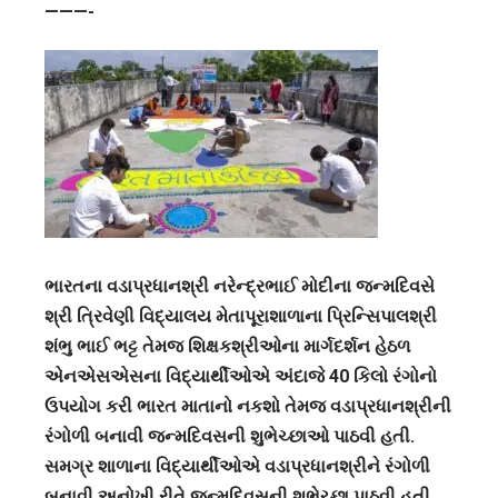
———-
ભારતના વડાપ્રધાનશ્રી નરેન્દ્રભાઈ મોદીના જન્મદિવસે
શ્રી ત્રિવેણી વિદ્યાલય મેતાપૂરાશાળાના પ્રિન્સિપાલશ્રી
શંભુ ભાઈ ભટ્ટ તેમજ શિક્ષકશ્રીઓના માર્ગદર્શન હેઠળ
એનએસએસના વિદ્યાર્થીઓએ અંદાજે 40 કિલો રંગોનો
ઉપયોગ કરી ભારત માતાનો નકશો તેમજ વડાપ્રધાનશ્રીની
રંગોળી બનાવી જન્મદિવસની શુભેચ્છાઓ પાઠવી હતી.
સમગ્ર શાળાના વિદ્યાર્થીઓએ વડાપ્રધાનશ્રીને રંગોળી
બનાવી અનોખી રીતે જન્મદિવસની શુભેચ્છા પાઠવી હતી.