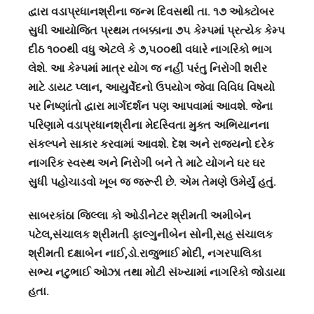
દ્વારા વડાપ્રધાનશ્રીના જન્મ દિવસથી તા. ૧૭ ઓક્ટોબર
સુધી આયોજિત પ્રથમ તબક્કાના ૭૫ કેમ્પમાં પ્રત્યેક કેમ્પ
દીઠ ૧૦૦થી વધુ એટલે કે ૭,૫૦૦થી વધારે નાગરિકો ભાગ
લેશે. આ કેમ્પમાં માત્ર યોગ જ નહીં પરંતુ નિરોગી શરીર
માટે ડાયટ પ્લાન, આયુર્વેદનો ઉપયોગ જેવા વિવિધ વિષયો
પર નિષ્ણાંતો દ્વારા માર્ગદર્શન પણ આપવામાં આવશે. જેના
પરિણામે વડાપ્રધાનશ્રીના મેદસ્વિતા મુક્ત અભિયાનના
સંકલ્પને સાકાર કરવામાં આવશે. દેશ અને રાજ્યનો દરેક
નાગરિક સ્વસ્થ અને નિરોગી બને તે માટે યોગને ઘર ઘર
સુધી પહોચાડવો ખૂબ જ જરૂરી છે. એમ તેમણે ઉમેર્યું હતું.
સાબરકાંઠા જિલ્લા કો ઓડીનેટર શ્રીમતી અમીબેન
પટેલ,સંચાલક શ્રીમતી ફાલ્ગુનીબેન સોની,સહ સંચાલક
શ્રીમતી દક્ષાબેન નાઈ,ડો.રાજુભાઈ મોદી, નગરપાલિકા
સભ્ય નટુભાઈ ઓઝા તથા મોટી સંખ્યામાં નાગરિકો જોડાયા
હતા.