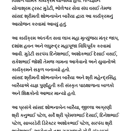
વિશાળ ધાર્મિક કાર્યક્રમ યોજાયો હતો. તત્વજ્ઞાન
યોગાશ્રમ ટ્રસ્ટ મુડેટી, ભોલેશ્વર સેવા સંઘ વસઈ તેમજ
સાંસદ શ્રીમતી શોભનાબેન બારૈયા દ્વારા આ કાર્યક્રમનું
આયોજન કરવામાં આવ્યું હતું.
આ કાર્યક્રમ અંતર્ગત સવા લાખ મહા મૃત્યુંજય મંત્ર જાપ,
દશાંશ હવન અને લઘુરૂદ્ર મહાપૂજા વિધિપૂર્વક કરવામાં
આવી. મુડેટી સરપંચ દિનેશભાઈ, અશોકભાઈ દેસાઈ વસઈ,
રાકેશભાઈ જોશી તેમજ ગામના આગેવાનો અને યુવાનોએ
કાર્યક્રમને સફળ બનાવ્યો હતો.
સાંસદ શ્રીમતી શોભનાબેન બારૈયા અને શ્રી મહેન્દ્રસિંહ
બારૈયાએ યજ્ઞ પુર્ણાહુતી કરી સંસ્કૃત પાઠશાળાના બાળકો
અને શિક્ષકોનો આભાર માન્યો હતો.
આ પ્રસંગે સાંસદ શોભનાબેન બારૈયા, જીલ્લા અગ્રણી
શ્રી કનુભાઈ પટેલ, સર્વે શ્રી પ્રેમલભાઈ દેસાઈ, દિનેશભાઈ
પટેલ, સાબરડેરી ડિરેક્ટર અશોકભાઈ પટેલ, સરપંચ શ્રી