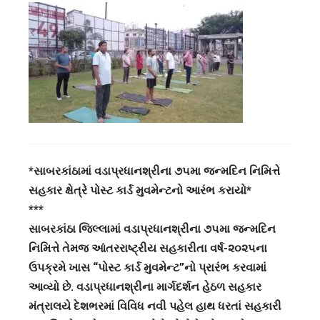
*સાબરકાંઠામાં વડાપ્રધાનશ્રીના ૭૫મા જન્મદિન નિમિત્તે
સહકાર ક્ષેત્રે પોસ્ટ કાર્ડ મુવમેન્ટનો આરંભ કરાયો*
***
સાબરકાંઠા જિલ્લામાં વડાપ્રધાનશ્રીના ૭૫મા જન્મદિન
નિમિત્તે તેમજ આંતરરાષ્ટ્રીય સહકારીતા વર્ષ-૨૦૨૫ના
ઉપક્રમે ખાસ “પોસ્ટ કાર્ડ મુવમેન્ટ”નો પ્રારંભ કરવામાં
આવ્યો છે. વડાપ્રધાનશ્રીના માર્ગદર્શન હેઠળ સહકાર
મંત્રાલયે દેશભરમાં વિવિધ નવી પહેલ હાથ ધરતાં સહકારી