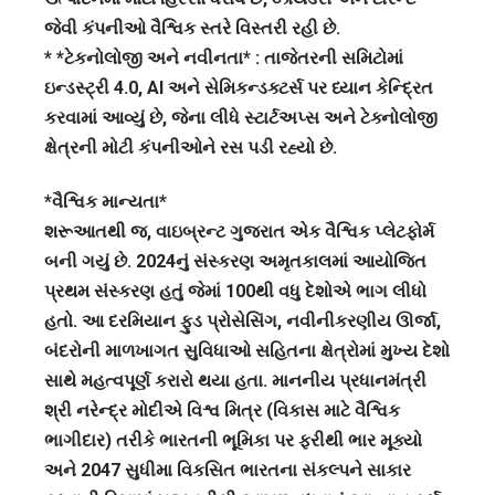
જેવી કંપનીઓ વૈશ્વિક સ્તરે વિસ્તરી રહી છે.
* *ટેકનોલોજી અને નવીનતા* : તાજેતરની સમિટોમાં
ઇન્ડસ્ટ્રી 4.0, AI અને સેમિકન્ડક્ટર્સ પર ધ્યાન કેન્દ્રિત
કરવામાં આવ્યું છે, જેના લીધે સ્ટાર્ટઅપ્સ અને ટેક્નોલોજી
ક્ષેત્રની મોટી કંપનીઓને રસ પડી રહ્યો છે.
*વૈશ્વિક માન્યતા*
શરૂઆતથી જ, વાઇબ્રન્ટ ગુજરાત એક વૈશ્વિક પ્લેટફોર્મ
બની ગયું છે. 2024નું સંસ્કરણ અમૃતકાલમાં આયોજિત
પ્રથમ સંસ્કરણ હતું જેમાં 100થી વધુ દેશોએ ભાગ લીધો
હતો. આ દરમિયાન ફુડ પ્રોસેસિંગ, નવીનીકરણીય ઊર્જા,
બંદરોની માળખાગત સુવિધાઓ સહિતના ક્ષેત્રોમાં મુખ્ય દેશો
સાથે મહત્વપૂર્ણ કરારો થયા હતા. માનનીય પ્રધાનમંત્રી
શ્રી નરેન્દ્ર મોદીએ વિશ્વ મિત્ર (વિકાસ માટે વૈશ્વિક
ભાગીદાર) તરીકે ભારતની ભૂમિકા પર ફરીથી ભાર મૂક્યો
અને 2047 સુધીમા વિકસિત ભારતના સંકલ્પને સાકાર