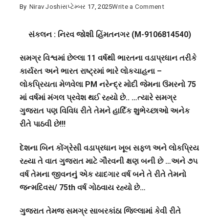
on
By
Nirav Joshi
સપ્ટેમ્બર 17, 2025
Write a Comment
સાબરકાંઠા:
લોકલાડીલા
સંકલન : નિરવ જોશી હિંમતનગર (M-9106814540)
વડાપ્રધાન
સમગ્ર વિશ્વમાં છેલ્લા 11 વર્ષથી ભારતના વડાપ્રધાન તરીકે
નરેન્દ્ર
કાર્યરત અને ભારત રાષ્ટ્રમાં ભારે લોકચાહના –
મોદીજીનો
લોકપ્રિયતા મેળવેલા PM નરેન્દ્ર મોદી જેમના ઉંમરનો 75
75મો
માં વર્ષમાં મંગલ પ્રવેશ થઈ રહ્યો છે.. …ત્યારે સમગ્ર
જન્મદિવસ
ગુજરાત પણ વિવિધ રીતે તેમને હાર્દિક શુભેચ્છાઓ અનેક
ભારે
રીતે પાઠવી છે!!!
ઉત્સાહથી
ઉજવાયો
દેશના બિન કોંગ્રેસી વડાપ્રધાન ખૂબ સફળ અને લોકપ્રિય
રહ્યા તે વાત ગુજરાત માટે ગૌરવની ક્ષણ બની છે …અને ૭૫
વર્ષ તેમના જીવનનું એક યાદગાર વર્ષ બને તે રીતે તેમનો
જન્મદિવસ/ 75th વર્ષ ગોઠવાય રહ્યો છે…
ગુજરાત તેમજ સમગ્ર સાબરકાંઠા જિલ્લામાં કેવી રીતે