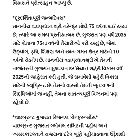
વિકાસને પ્રોત્સાહન આપ્યું છે.
*દૂરદર્શિતાપૂર્ણ જન્મદિવસ*
માનનીય વડાપ્રધાન શ્રી નરેન્દ્ર મોદી 75 વર્ષના થઈ રહ્યા
છે, ત્યારે આ સમય પ્રતીકાત્મક છે. ગુજરાત પણ વર્ષ 2035
માટે પોતાના 75મા વર્ષની તૈયારીઓ કરી રહ્યું છે, જેમાં
ઉદ્યોગ, કૃષિ, શિક્ષણ અને રમત-ગમત ક્ષેત્ર માટેનો 10
વર્ષનો રોડમેપ છે. માનનીય વડાપ્રધાનશ્રીએ તેમની
તાજેતરની ગુજરાત મુલાકાત દરમિયાન શહેરી વિકાસ વર્ષ
2025ની જાહેરાત કરી હતી, જે સમાવેશી શહેરી વિકાસ
માટેની બ્લૂપ્રિન્ટ છે. તેમનો વારસો તેમની ભૂતકાળની
સિદ્ધિઓમાં જ નહીં, તેમના સાતત્યપૂર્ણ વિઝનમાં પણ
રહેલો છે.
*વાઇબ્રન્ટ ગુજરાત રિજનલ કોન્ફરન્સીસ*
વાઇબ્રન્ટ ગુજરાત ગ્લોબલ સમિટની પહોંચ અને
અસરકારકતાને રાજ્યના દરેક ખૂણે પહોંચાડવાના ઉદ્દેશથી