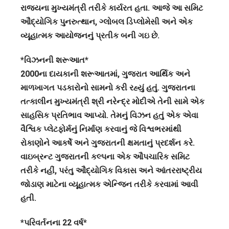
રાજ્યના મુખ્યમંત્રી તરીકે કાર્યરત હતા. આજે આ સમિટ
ઔદ્યોગિક પુનરુત્થાન, ગ્લોબલ ડિપ્લોમેસી અને એક
વ્યૂહાત્મક આયોજનનું પ્રતીક બની ગઇ છે.
*વિઝનની શરૂઆત*
2000ના દાયકાની શરૂઆતમાં, ગુજરાત આર્થિક અને
માળખાગત પડકારોનો સામનો કરી રહ્યું હતું. ગુજરાતના
તત્કાલીન મુખ્યમંત્રી શ્રી નરેન્દ્ર મોદીએ તેની સામે એક
સાહસિક પ્રતિભાવ આપ્યો. તેમનું વિઝન હતું એક એવા
વૈશ્વિક પ્લેટફોર્મનું નિર્માણ કરવાનું જે વિશ્વભરમાંથી
રોકાણોને આકર્ષે અને ગુજરાતની ક્ષમતાનું પ્રદર્શન કરે.
વાઇબ્રન્ટ ગુજરાતની કલ્પના એક ઔપચારિક સમિટ
તરીકે નહીં, પરંતુ ઔદ્યોગિક વિકાસ અને આંતરરાષ્ટ્રીય
જોડાણ માટેના વ્યૂહાત્મક એન્જિન તરીકે કરવામાં આવી
હતી.
*પરિવર્તનના 22 વર્ષ*