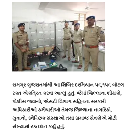
સમગ્ર ગુજરાતમાંથી આ શિબિર દરમિયાન ૫૬,૧૫૬ બોટલ
રક્ત એકત્રિત કરવા આવ્યું હતું. જેમાં જિલ્લાના શીક્ષકો,
પોલીસ જવાનો, એસટી વિભાગ સહિતના સરકારી
અધિકારીઓ કર્મચારીઓ તેમજ જિલ્લાના નાગરિકો,
યુવાનો, સ્વૈચ્છિક સંસ્થાઓ તથા સમાજ સેવકોએ મોટી
સંખ્યામાં રક્તદાન કર્યું હતું.