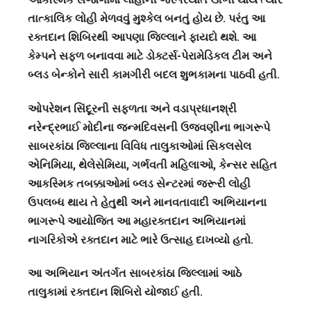
તાત્કાલિક લોહી મેળવવું મુશ્કેલ બનતું હોય છે. પરંતુ આ
રક્તદાન શિબિરથી આપણા જિલ્લાને ફાયદો થશે. આ
કેમ્પને સફળ બનાવવા માટે ડોક્ટર્સ-પેરામેડિકલ ટીમ અને
બ્લડ બેન્કોને સારી કામગીરી બદલ શુભકામના પાઠવી હતી.
ઓપરેશન સિંદૂરની સફળતા અને વડાપ્રધાનશ્રી
નરેન્દ્રભાઈ મોદીના જન્મદિવસની ઉજવણીના ભાગરૂપે
સાબરકાંઠા જિલ્લાના વિવિધ તાલુકાઓમાં સિકલસેલ
એનિમિયા, થેલેસેમિયા, ગર્ભવતી મહિલાઓ, કેન્સર સહિત
આકસ્મિક તબક્કાઓમાં બ્લડ સેન્ટરમાં જરૂરી લોહી
ઉપલબ્ધ થાય તે હેતુથી અને માનવતાવાદી અભિયાનના
ભાગરૂપે આયોજિત આ મહારક્તદાન અભિયાનમાં
નાગરિકોએ રક્તદાન માટે ભારે ઉત્સાહ દાખવ્યો હતો.
આ અભિયાન અંતર્ગત સાબરકાંઠા જિલ્લામાં આઠે
તાલુકામાં રક્તદાન શિબિરો યોજાઈ હતી.