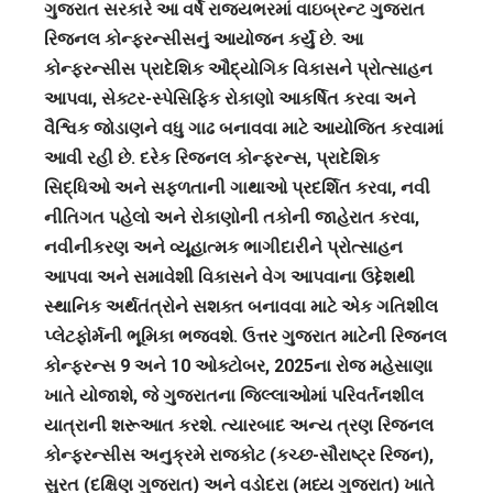
ગુજરાત સરકારે આ વર્ષે રાજ્યભરમાં વાઇબ્રન્ટ ગુજરાત
રિજનલ કોન્ફરન્સીસનું આયોજન કર્યું છે. આ
કોન્ફરન્સીસ પ્રાદેશિક ઔદ્યોગિક વિકાસને પ્રોત્સાહન
આપવા, સેક્ટર-સ્પેસિફિક રોકાણો આકર્ષિત કરવા અને
વૈશ્વિક જોડાણને વધુ ગાઢ બનાવવા માટે આયોજિત કરવામાં
આવી રહી છે. દરેક રિજનલ કોન્ફરન્સ, પ્રાદેશિક
સિદ્ધિઓ અને સફળતાની ગાથાઓ પ્રદર્શિત કરવા, નવી
નીતિગત પહેલો અને રોકાણોની તકોની જાહેરાત કરવા,
નવીનીકરણ અને વ્યૂહાત્મક ભાગીદારીને પ્રોત્સાહન
આપવા અને સમાવેશી વિકાસને વેગ આપવાના ઉદ્દેશથી
સ્થાનિક અર્થતંત્રોને સશક્ત બનાવવા માટે એક ગતિશીલ
પ્લેટફોર્મની ભૂમિકા ભજવશે. ઉત્તર ગુજરાત માટેની રિજનલ
કોન્ફરન્સ 9 અને 10 ઓક્ટોબર, 2025ના રોજ મહેસાણા
ખાતે યોજાશે, જે ગુજરાતના જિલ્લાઓમાં પરિવર્તનશીલ
યાત્રાની શરૂઆત કરશે. ત્યારબાદ અન્ય ત્રણ રિજનલ
કોન્ફરન્સીસ અનુક્રમે રાજકોટ (કચ્છ-સૌરાષ્ટ્ર રિજન),
સુરત (દક્ષિણ ગુજરાત) અને વડોદરા (મધ્ય ગુજરાત) ખાતે