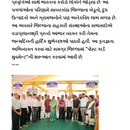
પ્રવૃત્તિઓ સાથે ભારતના કરોડો લોકોને જોડ્યા છે. આ
પગલાંઓના પરિણામે સાબરકાંઠા જિલ્લાના ખેડૂતો, દુધ
ઉત્પાદકો અને ગ્રામજનોને પણ અનેકવિધ લાભ મળ્યા છે.
આ અવસરે જિલ્લાના સહકારી સંસ્થાઓના સભાસદોએ
વડાપ્રધાનશ્રી પ્રત્યે આભાર વ્યક્ત કરી તેમના
જન્મદિનની હાર્દિક શુભેચ્છાઓ પાઠવી હતી. આ કૃતજ્ઞતા
અભિવ્યક્ત કરવા માટે સમગ્ર જિલ્લામાં “પોસ્ટ કાર્ડ
મુવમેન્ટ”ની શરૂઆત કરવામાં આવી છે.
——