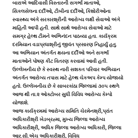
બારાએ આદિવાસી વિસ્તારની સગર્ભા માતાઓ,
સિકલસેલના દર્દીઓ, ટીબીના દર્દીઓ, કિશોરીઓના
સ્વાસ્થ્ય અંગે સરકારશ્રીની આરોગ્ય લક્ષી સેવાઓ અંગે
માહિતી આપી હતી. સાથે સાથે આરોગ્ય સેવાઓ માટે
સમગ્ર હેલ્થ ટીમને અભિનંદન પાઠવ્યા હતા. કાર્યક્રમ
દરમિયાન વડાપ્રધાશ્રીનું જીવંત પ્રસારણ નિહાર્યુ હતુ.
આ અભિયાન અંતર્ગત ક્ષયના દર્દીઓ અને સગર્ભા
માતાઓને પોષણ કીટ વિતરણ કરવામાં આવી હતી.
ઉલ્લેખનીય છે કે સ્વસ્થ નારી સશકત પરિવાર અભિયાન
અંતર્ગત આરોગ્ય તપાસ માટે હેલ્થ ચેકઅપ કેમ્પ યોજાયો
હતો. ઉલ્લેખનીય છે કે સાબરકાંઠા જિલ્લામાં ૩૦૫ સ્થળે
આજ થી તા.૨ ઓક્ટોબર સુધી વિવિધ આરોગ્ય કેમ્પો
યોજાશે.
આજ કાર્યક્રમમાં આરોગ્ય સમિતિ ચેરમેનશ્રી,પ્રાંત
અધિકારીશ્રી ખેડબ્રહ્મા, મુખ્ય જિલ્લા આરોગ્ય
અધિકારીશ્રી, અધિક જિલ્લા આરોગ્ય અધિકારી, જિલ્લા
આર.સી.એચ અધિકારીશ્રી, વિવિધ