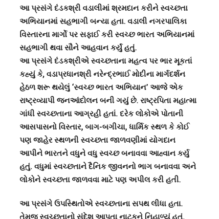
આ પ્રસંગે દંડકશ્રી વડાલીમાં શ્રમદાન કરીને સ્વચ્છતા
અભિયાનમાં સહભાગી બન્યા હતા. વડાલી નગરપાલિકા
વિસ્તારના માર્ગો પર સફાઈ કરી સ્વચ્છ ભારત અભિયાનમાં
સહભાગી થવા સૌને આહવાન કર્યું હતું.
આ પ્રસંગે દંડકશ્રીએ સ્વચ્છતાના મહત્વ પર ભાર મૂકતાં
કહ્યું કે, વડાપ્રધાનશ્રી નરેન્દ્રભાઈ મોદીના માર્ગદર્શન
હેઠળ શરૂ થયેલું ‘સ્વચ્છ ભારત અભિયાન’ આજે એક
રાષ્ટ્રવ્યાપી જનઆંદોલન બની ગયું છે. રાષ્ટ્રપિતા મહાત્મા
ગાંધી સ્વચ્છતાના આગ્રહી હતાં. દરેક લોકોએ પોતાની
આસપાસનો વિસ્તાર, બાગ-બગીચા, ધાર્મિક સ્થળ કે કોઈ
પણ જાહેર સ્થળની સ્વચ્છતા જાળવણીમાં યોગદાન
આપીને ભારતને વધુને વધુ સ્વચ્છ બનાવવા આહ્વાન કર્યુ
હતું. વધુમાં સ્વચ્છતાને દૈનિક જીવનનો ભાગ બનાવવા અને
લોકોને સ્વચ્છતા જાળવવા માટે પણ અપીલ કરી હતી.
આ પ્રસંગે ઉપસ્થિતોએ સ્વચ્છતાના સપથ લીધા હતા.
તેમજ સ્વચ્છતાનો સંદેશ આપતા નાટકને નિહાળ્યું હતું.