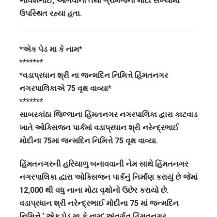
ભાવેશભાઈ, આગેવાનો તથા ગ્રામજનો મોટી સંખ્યામાં
ઉપસ્થિત રહ્યા હતા.
*એક પેડ મા કે નામ*
*******
*વડાપ્રધાન શ્રી ના જન્મદિન નિમિત્તે હિંમતનગર
નગરપાલિકાએ 75 વૃક્ષ વાવ્યા*
*******
સાબરકાંઠા જિલ્લાના હિંમતનગર નગરપાલિકા દ્વારા કાટવાડ
ખાતે ઓક્સિજન પાર્કમાં વડાપ્રધાન શ્રી નરેન્દ્રભાઈ
મોદીના 75મા જન્મદિન નિમિત્તે 75 વૃક્ષ વાવ્યા.
હિંમતનગરની હરિયાળુ બનાવવાની નેમ સાથે હિંમતનગર
નગરપાલિકા દ્વારા ઓક્સિજન પાર્કનું નિર્માણ કરાયું છે જેમાં
12,000 થી વધુ નાના મોટા વૃક્ષોનો ઉછેર કરાયો છે.
વડાપ્રધાન શ્રી નરેન્દ્રભાઈ મોદીના 75 માં જન્મદિન
નિમિત્તે ‘ એક પેડ મા કે નામ’ અંતર્ગત હિંમતનગર