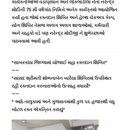
કાર્યકર્તાઓએ વડાપ્રધાન અને લોકલાડીલા નેતા નરેન્દ્ર
મોદીની 75 મી વર્ષગાંઠ નિમિત્તે અનેક કાર્યક્રમો આયોજિત
કર્યા હતા જેમાં રક્તદાન શિબિર અને હેલ્થ ચેકઅપ કેમ્પ,
યોગ શિબિર તેમજ અલગ અલગ શાળાઓમાં, કર્મચારી
અને ચાહકો વડે પણ નરેન્દ્ર મોદીજી ને શુભેચ્છાઓ
પાઠવવામાં આવી હતી.
*સાબરકાંઠા જિલ્લામાં યોજાઈ મહા રક્તદાન શિબિર*
——
*સાંસદ શ્રીમતી શોભનાબેન બારૈયા શિબિરમાં ઉપસ્થિત
રહી રક્તદાન કરનારાઓનો ઉત્સાહ વધાર્યો*
——
* આઠે તાલુકામાં અને ગુજરાતમાંથી કુલ ૫૬ હજારથી વધુ
બોટલ રક્ત એકત્રિત કરાયું*