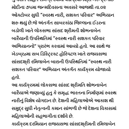
મોદીના ૭૫મા જન્મદિવસના અવસરે આજથી તા.૦૨
ઓક્ટોબર સુધી “સ્વસ્થ નારી, સશક્ત પરિવાર” અભિયાન
શરુ થયું છે.જે અંતર્ગત સાબરકાંઠા જિલ્લાના ઈડરના
બડોલી ખાતે લોકસભા સાંસદ શ્રીમતી શોભનાબેન
બારૈયાની ઉપસ્થિતિમાં “સ્વસ્થ નારી સશકત પરિવાર
અભિયાનનો” પ્રારંભ કરવામાં આવ્યો હતો. આ સાથે જ
ખેડબ્રહ્મા સબ ડિસ્ટ્રિક્ટ હોસ્પિટલ ખાતે રાજ્યસભા
સાંસદશ્રી રમિલાબેન બારાની ઉપસ્થિતિમાં “સ્વસ્થ નારી
સશકત પરિવાર” અભિયાન અંતર્ગત કાર્યક્રમ યોજાયો
હતો.
આ કાર્યક્રમમાં લોકસભા સાંસદ શ્રીમતિ શોભનાબેન
બારૈયાએ જણાવ્યું હતુ કે સમૃદ્ધ ભારતના નિર્માણમાં સ્વસ્થ
નારીનું વિશેષ યોગદાન છે. દેશની મહિલાઓએ આકાશ થી
સમુદ્ર સુધી નેતૃત્વની કમાન સાંભળી છે જે દેશના વિકાસમાં
મહિલાઓની સહભાગીતા દર્શાવે છે.
કાર્યક્રમ દરમિયાન રાજ્યસભા સાંસદશ્રીમતી રમિલાબેન