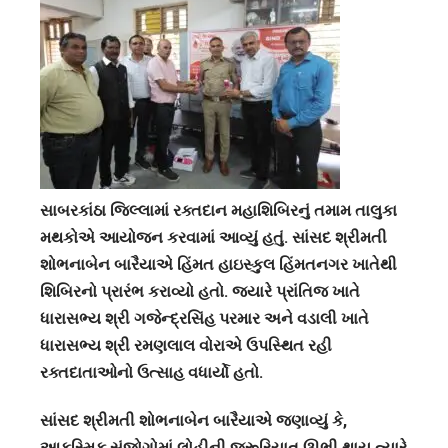
સાબરકાંઠા જિલ્લામાં રક્તદાન મહાશિબિરનું તમામ તાલુકા
મથકોએ આયોજન કરવામાં આવ્યું હતું. સાંસદ શ્રીમતી
શોભનાબેન બારૈયાએ હિંમત હાઇસ્કુલ હિંમતનગર ખાતેથી
શિબિરનો પ્રારંભ કરાવ્યો હતો. જ્યારે પ્રાંતિજ ખાતે
ધારાસભ્ય શ્રી ગજેન્દ્રસિંહ પરમાર અને વડાલી ખાતે
ધારાસભ્ય શ્રી રમણલાલ વોરાએ ઉપસ્થિત રહી
રક્તદાતાઓનો ઉત્સાહ વધાર્યો હતો.
સાંસદ શ્રીમતી શોભનાબેન બારૈયાએ જણાવ્યું કે,
આકસ્મિક સંજોગોમાં લોહીની જરૂરિયાત ઊભી થાય ત્યારે