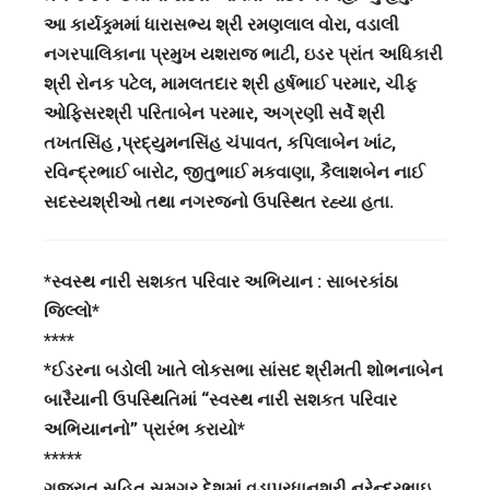
આ કાર્યક્ર્મમાં ધારાસભ્ય શ્રી રમણલાલ વોરા, વડાલી
નગરપાલિકાના પ્રમુખ યશરાજ ભાટી, ઇડર પ્રાંત અધિકારી
શ્રી રોનક પટેલ, મામલતદાર શ્રી હર્ષભાઈ પરમાર, ચીફ
ઓફિસરશ્રી પરિતાબેન પરમાર, અગ્રણી સર્વે શ્રી
તખતસિંહ ,પ્રદ્યુમનસિંહ ચંપાવત, કપિલાબેન ખાંટ,
રવિન્દ્રભાઈ બારોટ, જીતુભાઈ મકવાણા, કૈલાશબેન નાઈ
સદસ્યશ્રીઓ તથા નગરજનો ઉપસ્થિત રહ્યા હતા.
*સ્વસ્થ નારી સશકત પરિવાર અભિયાન : સાબરકાંઠા
જિલ્લો*
****
*ઈડરના બડોલી ખાતે લોકસભા સાંસદ શ્રીમતી શોભનાબેન
બારૈયાની ઉપસ્થિતિમાં “સ્વસ્થ નારી સશકત પરિવાર
અભિયાનનો” પ્રારંભ કરાયો*
*****
ગુજરાત સહિત સમગ્ર દેશમાં વડાપ્રધાનશ્રી નરેન્દ્રભાઇ