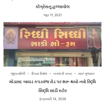
કોંગ્રેસનુ હલ્લાબોલ
જૂન 11, 2021
જીવનશૈલી
દિવસ વિશેષ
નગરોની ખબર
મારું ગુજરાત
મોડાસા: બાયડ કપડવંજ રોડ પર શરૂ થયો નવો રિદ્ધિ
સિદ્ધિ સાડી સ્ટોર
ફેબ્રુવારી 14, 2026