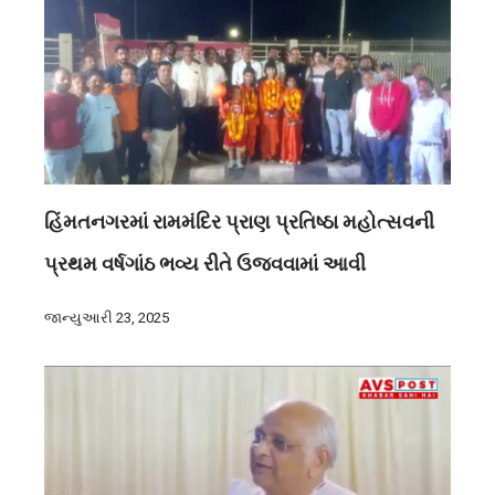
હિંમતનગરમાં રામમંદિર પ્રાણ પ્રતિષ્ઠા મહોત્સવની
પ્રથમ વર્ષગાંઠ ભવ્ય રીતે ઉજવવામાં આવી
જાન્યુઆરી 23, 2025