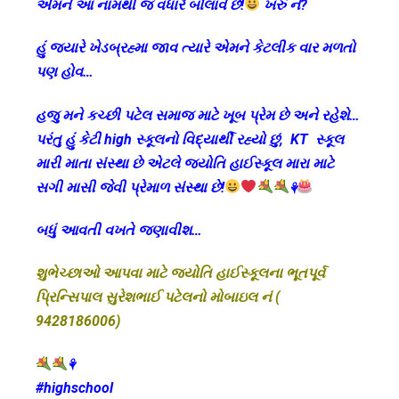
એમને આ નામથી જ વધારે બોલાવે છે!
ખરું ને?
હું જ્યારે ખેડબ્રહ્મા જાવ ત્યારે એમને કેટલીક વાર મળતો
પણ હોવ…
હજુ મને કચ્છી પટેલ સમાજ માટે ખૂબ પ્રેમ છે અને રહેશે…
પરંતુ હું કેટી high સ્કૂલનો વિદ્યાર્થી રહ્યો છું, KT સ્કૂલ
મારી માતા સંસ્થા છે એટલે જ્યોતિ હાઈસ્કૂલ મારા માટે
સગી માસી જેવી પ્રેમાળ સંસ્થા છે!
⚘
બધું આવતી વખતે જણાવીશ…
શુભેચ્છાઓ આપવા માટે જ્યોતિ હાઈસ્કૂલના ભૂતપૂર્વ
પ્રિન્સિપાલ સુરેશભાઈ પટેલનો મોબાઇલ નં (
9428186006)
⚘
#highschool