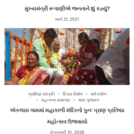
મુખ્યમંત્રી રૂપાણીએ જનતાને શું કહ્યું?
માર્ચ 21, 2021
ગ્રામિણ સંસ્કૃતિ
દિવસ વિશેષ
ધર્મ-દર્શન
મહત્વના સમાચાર
મારું ગુજરાત
એકલારા ગામમાં મહાકાળી મંદિરનો પુનઃ પ્રાણ પ્રતિષ્ઠા
મહોત્સવ ઉજવાયો
ફેબ્રુવારી 10, 2026