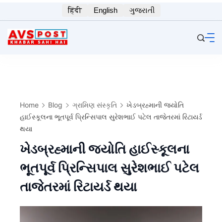
Skip
हिंदी
English
ગુજરાતી
to
content
Home
Blog
ગ્રામિણ સંસ્કૃતિ
ખેડબ્રહ્માની જ્યોતિ
હાઈસ્કૂલના ભૂતપૂર્વ પ્રિન્સિપાલ સુરેશભાઈ પટેલ તાજેતરમાં રિટાયર્ડ
થયા
ખેડબ્રહ્માની જ્યોતિ હાઈસ્કૂલના
ભૂતપૂર્વ પ્રિન્સિપાલ સુરેશભાઈ પટેલ
તાજેતરમાં રિટાયર્ડ થયા