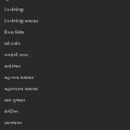
ટેકનોલોજી
ટેકનોલોજી સમાચાર
દિવસ વિશેષ
ધર્મ-દર્શન
નગરોની ખબર
મનોરંજન
મહત્વના સમાચાર
મહાનગરના સમાચાર
મારું ગુજરાત
મેગેઝિન
રમતજગત