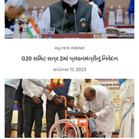
મહત્વના સમાચાર
G20 સમિટ સત્ર 2માં પ્રધાનમંત્રીનું નિવેદન
સપ્ટેમ્બર 11, 2023