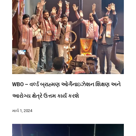
WBO – વર્લ્ડ બ્રાહ્મણ ઓર્ગેનાઇઝેશન શિક્ષણ અને
આરોગ્ય ક્ષેત્રે ઉત્તમ કાર્ય કરશે
માર્ચ 1, 2024