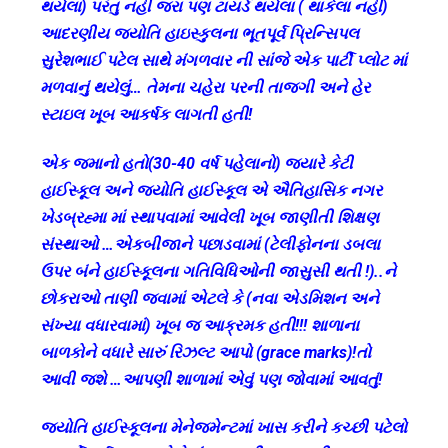
થયેલા) પરંતુ નહીં જરા પણ ટાયર્ડ થયેલા ( થાકેલા નહીં)
પ્રિન્સિપાલ
આદરણીય જ્યોતિ હાઇસ્કુલના ભૂતપૂર્વ પ્રિન્સિપલ
સુરેશભાઈ
સુરેશભાઈ પટેલ સાથે મંગળવાર ની સાંજે એક પાર્ટી પ્લોટ માં
પટેલ
મળવાનું થયેલું… તેમના ચહેરા પરની તાજગી અને હેર
તાજેતરમાં
સ્ટાઇલ ખૂબ આકર્ષક લાગતી હતી!
રિટાયર્ડ
થયા
એક જમાનો હતો(30-40 વર્ષ પહેલાનો) જ્યારે કેટી
હાઈસ્કૂલ અને જ્યોતિ હાઈસ્કૂલ એ ઐતિહાસિક નગર
ખેડબ્રહ્મા માં સ્થાપવામાં આવેલી ખૂબ જાણીતી શિક્ષણ
સંસ્થાઓ …એકબીજાને પછાડવામાં (ટેલીફોનના ડબલા
ઉપર બંને હાઈસ્કૂલના ગતિવિધિઓની જાસુસી થતી !)..ને
છોકરાઓ તાણી જવામાં એટલે કે (નવા એડમિશન અને
સંખ્યા વધારવામાં) ખૂબ જ આક્રમક હતી!!! શાળાના
બાળકોને વધારે સારું રિઝલ્ટ આપો (grace marks)!તો
આવી જશે …આપણી શાળામાં એવું પણ જોવામાં આવતું!
જ્યોતિ હાઈસ્કૂલના મેનેજમેન્ટમાં ખાસ કરીને કચ્છી પટેલો