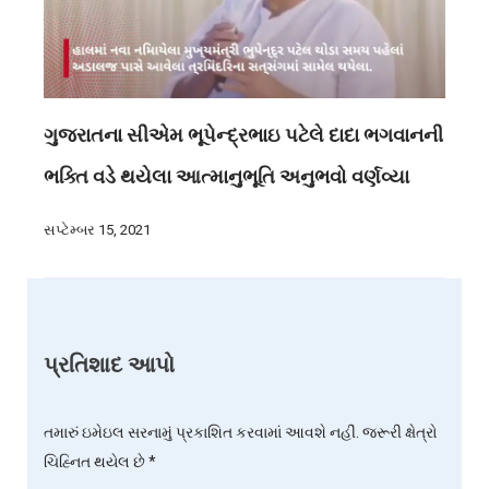
ગુજરાતના સીએમ ભૂપેન્દ્રભાઇ પટેલે દાદા ભગવાનની
ભક્તિ વડે થયેલા આત્માનુભૂતિ અનુભવો વર્ણવ્યા
સપ્ટેમ્બર 15, 2021
પ્રતિશાદ આપો
તમારું ઇમેઇલ સરનામું પ્રકાશિત કરવામાં આવશે નહીં.
જરૂરી ક્ષેત્રો
ચિહ્નિત થયેલ છે
*