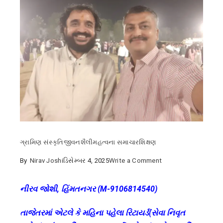
ગ્રામિણ સંસ્કૃતિ
જીવનશૈલી
મહત્વના સમાચાર
શિક્ષણ
on
By
Nirav Joshi
ડિસેમ્બર 4, 2025
Write a Comment
ખેડબ્રહ્માની
જ્યોતિ
નીરવ જોશી, હિંમતનગર (M-9106814540)
હાઈસ્કૂલના
તાજેતરમાં એટલે કે મહિના પહેલા રિટાયર્ડ(સેવા નિવૃત
ભૂતપૂર્વ