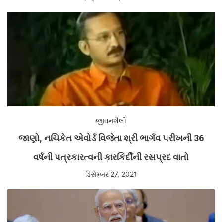
જીવનશૈલી
જાણો, નચિકેત એવોર્ડ વિજેતા શ્રી ભાર્ગવ પરીખની 36
વર્ષની પત્રકારત્વની કારકિર્દીની રસપ્રદ વાતો
ડિસેમ્બર 27, 2021