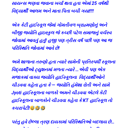
સાયન્સ ભણવા જવાના ખર્ચા થતા હતા એમાં 25 વર્ષથી
વિદ્યાર્થી આલમ અને માતા પિતા બચી ગયા!!!!
એક કેટી હાઈસ્કૂલ જેમાં ગોમતીવળ બ્રાહ્મણોનું અને
બીજી જ્યોતિ હાઇસ્કુલ જે કચ્છી પટેલ સમાજનું વર્ચસ્વ
જોવામાં આવતું હતું! હજી પણ ત્રીસ વર્ષ પછી પણ આ જ
પરિસ્થિતિ જોવામાં આવે છે!
અમે શાળાના તરુણો હતા ત્યારે સામેની પ્રતિસ્પર્ધી સ્કૂલના
વિદ્યાર્થીઓ ટ્યુશનમાં મળતા ત્યારે …એવી પણ એક
મજાકમાં વાક્ય જ્યોતિ હાઈસ્કૂલના વિદ્યાર્થીઓને
ચીડવવા કહેતા હતા કે — જ્યોતિ હંમેશા રોતી અને સામે
Jyoti હાઈસ્કૂલના બાળકો અમને ચીડવવા એટલે કેટી
હાઈસ્કૂલના બાળકોને ચીડવવા કહેતા કે KT હાઈસ્કૂલ તો
કચરાપેટી!
પરંતુ હવે છેલ્લા ત્રણ દાયકામાં પરિસ્થિતિઓ બદલાય છે…