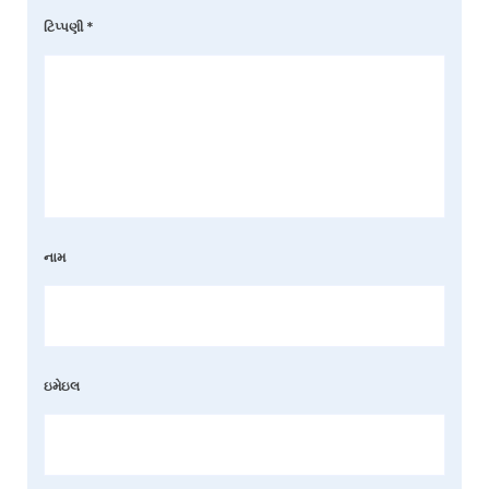
ટિપ્પણી
*
નામ
ઇમેઇલ