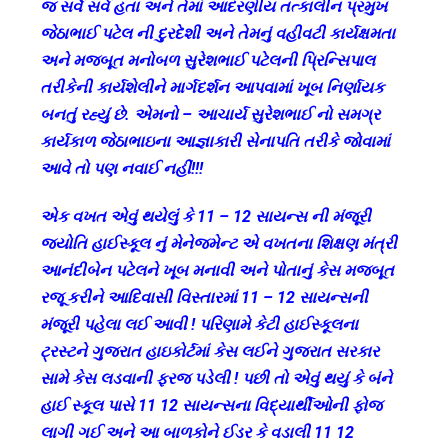
જ સર્વે સર્વ હતા અને તેમાં આદરણીય તત્કાલીન પ્રમુખ
જેઠાભાઈ પટેલ ની દુરદેશી અને તેમનું વહીવટી કાર્યક્ષમતા
અને મજબૂત મનોબળ સુરેશભાઈ પટેલની પ્રિન્સિપાલ
તરીકેની કાર્યશેલીને માર્ગદર્શન આપવામાં ખૂબ નિર્ણાયક
બનતું રહ્યું છે. એમનો – આચાર્ય સુરેશભાઈ નો સમગ્ર
કાર્યકાળ જેઠાભાઇના આજ્ઞાકારી સેનાપતિ તરીકે જોવામાં
આવે તો પણ નવાઈ નહીં!!!
એક વખત એવું થયેલું કે 11 – 12 સાયન્સ ની મંજૂરી
જ્યોતિ હાઈસ્કૂલ નું મેનેજમેન્ટ એ વખતના શિક્ષણ મંત્રી
આનંદીબેન પટેલને ખૂબ મનાવી અને પોતાનું કેસ મજબૂત
રજૂ કરીને આદિવાસી વિસ્તારમાં 11 – 12 સાયન્સની
મંજૂરી પહેલા લઈ આવી ! પરિણામે કેટી હાઈસ્કૂલના
ટ્રસ્ટને ગુજરાત હાઇકોર્ટમાં કેસ લઈને ગુજરાત સરકાર
સામે કેસ લડવાની ફરજ પડેલી ! પછી તો એવું થયું કે બંને
હાઈ સ્કૂલ પાસે 11 12 સાયન્સના વિદ્યાર્થીઓની ફોજ
લાગી ગઈ અને આ બાળકોને ઈડર કે વડાલી 11 12