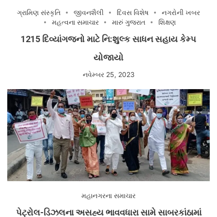
ગ્રામિણ સંસ્કૃતિ
જીવનશૈલી
દિવસ વિશેષ
નગરોની ખબર
મહત્વના સમાચાર
મારું ગુજરાત
શિક્ષણ
1215 દિવ્યાંગજનો માટે નિ:શુલ્ક સાધન સહાય કેમ્પ
યોજાયો
નવેમ્બર 25, 2023
મહાનગરના સમાચાર
પેટ્રોલ-ડિઝલના અસહ્ય ભાવવધારા સામે સાબરકાંઠામાં