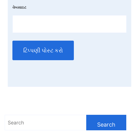
વેબસાઇટ
Search
for: