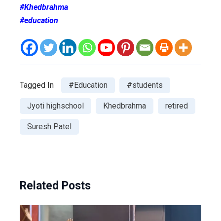
#Khedbrahma
#education
Tagged In
#Education
#students
Jyoti highschool
Khedbrahma
retired
Suresh Patel
Related Posts