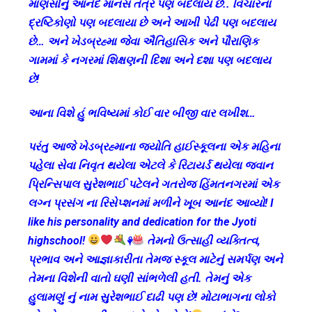
માણસોનું આનંદ માનસ તંત્ર પણ બદલાય છે.. વિચારના
દ્રષ્ટિકોણો પણ બદલાયા છે અને આખી પેઢી પણ બદલાય
છે… અને ખેડબ્રહ્મા જેવા ઐતિહાસિક અને પૌરાણિક
ગામમાં કે નગરમાં શિક્ષણની દિશા અને દશા પણ બદલાય
છે!
આના વિશે હું ભવિષ્યમાં કોઈ વાર બીજી વાર લખીશ…
પરંતુ આજે ખેડબ્રહ્માના જ્યોતિ હાઈસ્કૂલના એક મહિના
પહેલા સેવા નિવૃત થયેલા એટલે કે રિટાયર્ડ થયેલા જવાન
પ્રિન્સિપાલ સુરેશભાઈ પટેલને ગતરોજ હિંમતનગરમાં એક
લગ્ન પ્રસંગ ના રિસેપ્શનમાં મળીને ખૂબ આનંદ આવ્યો! I
like his personality and dedication for the Jyoti
highschool!
⚘
તેમનો ઉત્સાહી વ્યક્તિત્વ,
પ્રભાવ અને આજ્ઞાકારીતા તેમજ સ્કૂલ માટેનું સમર્પણ અને
તેમના વિશેની વાતો ઘણી સાંભળેલી હતી. તેમનું એક
હુલામણું નું નામ સુરેશભાઈ દાઢી પણ છે! મોટાભાગના લોકો