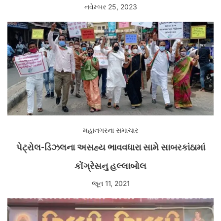
નવેમ્બર 25, 2023
મહાનગરના સમાચાર
પેટ્રોલ-ડિઝલના અસહ્ય ભાવવધારા સામે સાબરકાંઠામાં
કોંગ્રેસનુ હલ્લાબોલ
જૂન 11, 2021