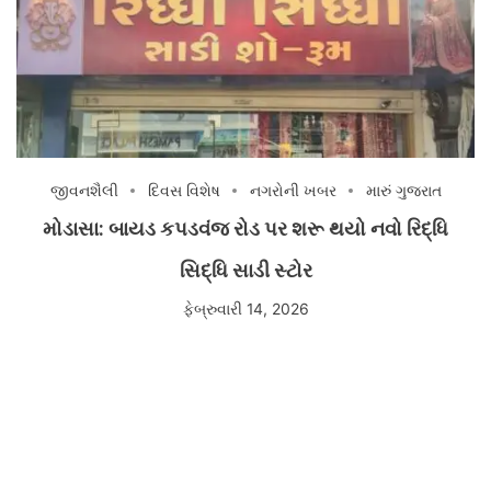
જીવનશૈલી
દિવસ વિશેષ
નગરોની ખબર
મારું ગુજરાત
મોડાસા: બાયડ કપડવંજ રોડ પર શરૂ થયો નવો રિદ્ધિ
સિદ્ધિ સાડી સ્ટોર
ફેબ્રુવારી 14, 2026