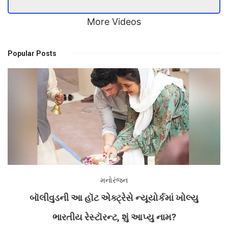
More Videos
Popular Posts
મનોરંજન
બૉલીવુડની આ હૉટ એક્ટ્રેસે ન્યૂયોર્કમાં ખોલ્યુ
ભારતીય રેસ્ટૉરન્ટ, શું આપ્યુ નામ?