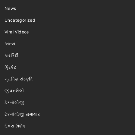
News
Uncategorized
Viral Videos
અન્ય
કારકિર્દી
ક્રિકેટ
ગ્રામિણ સંસ્કૃતિ
જીવનશૈલી
ટેકનોલોજી
ટેકનોલોજી સમાચાર
દિવસ વિશેષ