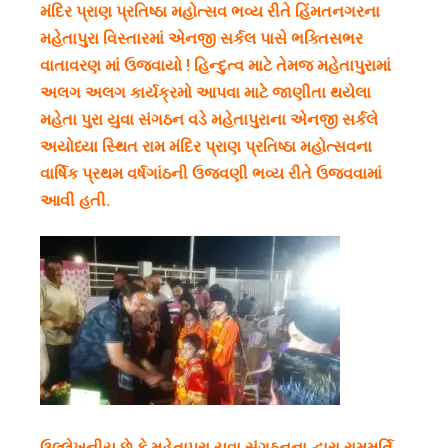
મંદિર પ્રાણ પ્રતિષ્ઠા મહોત્સવ ભવ્ય રીતે હિંમતનગરના
પ્રથમ
મહેતાપુરા વિસ્તારમાં એનજી સર્કલ પાસે ભક્તિસભર
વર્ષગાંઠ
વાતાવરણ માં ઉજવાયો ! હિન્દુત્વ માટે તેમજ મહેતાપુરામાં
ભવ્ય
અલગ અલગ કાર્યક્રમો આપવા માટે જાણીતા થયેલા
રીતે
મહેતા પુરા યુવા સંગઠન વડે મહેતાપુરાના એનજી સર્કલે
ઉજવવામાં
અયોધ્યા સ્થિત રામ મંદિર પ્રાણ પ્રતિષ્ઠા મહોત્સવના
આવી
વાર્ષિક પ્રથમ વર્ષગાંઠની ઉજવણી ભવ્ય રીતે ઉજવવામાં
આવી હતી.
ઉલ્લેખનીય છે કે મહેતાપુરા યુવા સંગઠનના દ્વારા રામમૂર્તિ