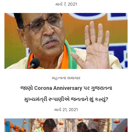
માર્ચ 7, 2021
મહત્વના સમાચાર
જાણો Corona Anniversary પર ગુજરાતના
મુખ્યમંત્રી રૂપાણીએ જનતાને શું કહ્યું?
માર્ચ 21, 2021