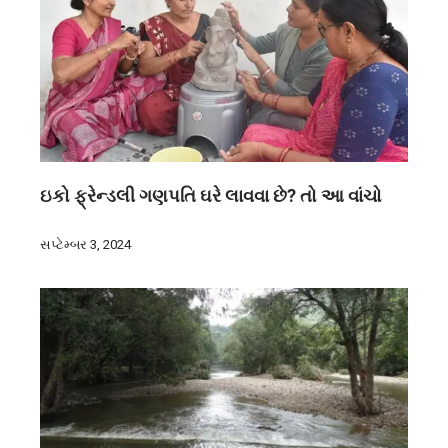
ઇકો ફ્રેન્ડલી ગણપતિ ઘરે લાવવા છે? તો આ વાંચો
સપ્ટેમ્બર 3, 2024