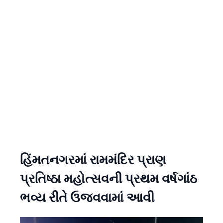
હિંમતનગરમાં રામમંદિર પ્રાણ
પ્રતિષ્ઠા મહોત્સવની પ્રથમ વર્ષગાંઠ
ભવ્ય રીતે ઉજવવામાં આવી