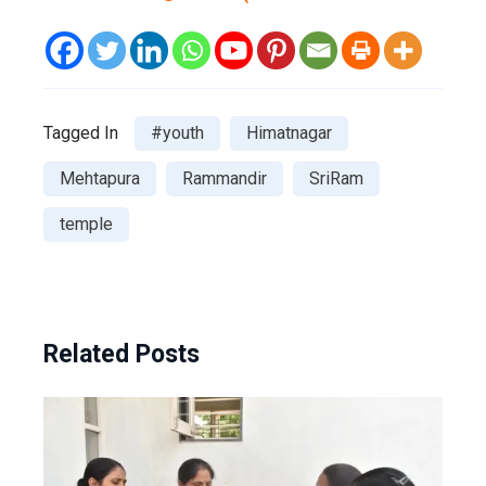
Tagged In
#youth
Himatnagar
Mehtapura
Rammandir
SriRam
temple
Related Posts