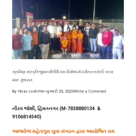
ગ્રામિણ સંસ્કૃતિ
જીવનશૈલી
દિવસ વિશેષ
ધર્મ-દર્શન
નગરોની ખબર
મારું ગુજરાત
on
By
Nirav Joshi
જાન્યુઆરી 23, 2025
Write a Comment
હિંમતનગરમાં
રામમંદિર
નીરવ જોશી, હિંમતનગર (M-7838880134 &
પ્રાણ
9106814540)
પ્રતિષ્ઠા
આજરોજ મહેતાપુરા યુવા સંગઠન દ્વારા આયોજિત રામ
મહોત્સવની