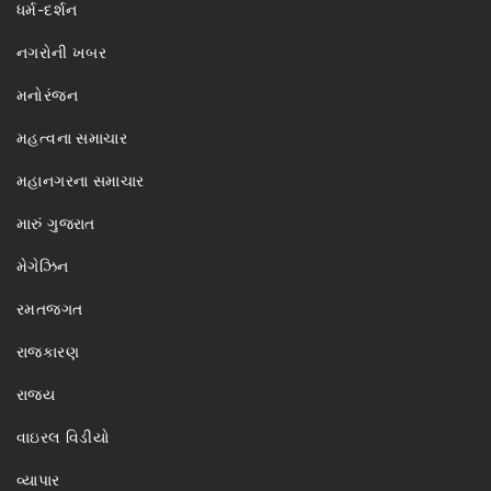
ધર્મ-દર્શન
નગરોની ખબર
મનોરંજન
મહત્વના સમાચાર
મહાનગરના સમાચાર
મારું ગુજરાત
મેગેઝિન
રમતજગત
રાજકારણ
રાજ્ય
વાઇરલ વિડીયો
વ્યાપાર