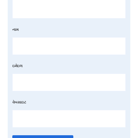
નામ
ઇમેઇલ
વેબસાઇટ