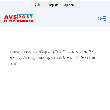
Skip
हिंदी
English
ગુજરાતી
to
content
Home
Blog
ગ્રામિણ સંસ્કૃતિ
હિંમતનગરમાં રામમંદિર
પ્રાણ પ્રતિષ્ઠા મહોત્સવની પ્રથમ વર્ષગાંઠ ભવ્ય રીતે ઉજવવામાં
આવી