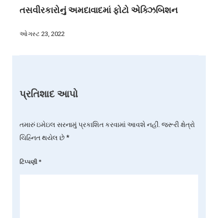
તસવીરકારોનું અમદાવાદમાં ફોટો એક્ઝિબિશન
ઓગસ્ટ 23, 2022
પ્રતિશાદ આપો
તમારું ઇમેઇલ સરનામું પ્રકાશિત કરવામાં આવશે નહીં.
જરૂરી ક્ષેત્રો
ચિહ્નિત થયેલ છે
*
ટિપ્પણી
*