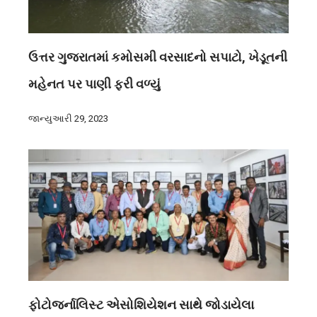
ઉત્તર ગુજરાતમાં કમોસમી વરસાદનો સપાટો, ખેડૂતની
મહેનત પર પાણી ફરી વળ્યું
જાન્યુઆરી 29, 2023
ફોટોજર્નાલિસ્ટ એસોશિયેશન સાથે જોડાયેલા