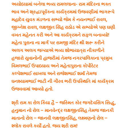
અયોધ્યામાં બનેલા ભવ્ય રામલલાના- રામ મંદિરના ભક્ત
ભાવ અને શ્રદ્ધાપૂર્વકના કાર્યક્રમમાં ઉજવણીમાં ભાગરૂપે
મહાદેવ યુવક મંડળના સભ્યો જેમ કે નયનભાઈ રાવલ,
જીગ્નેશ રાવલ, લક્ષજીત સિંહ રાઠોડ એ સભ્યોએ પણ ઘણી
વખત મહેનત કરી અને આ કાર્યક્રમને સફળ બનાવ્યો!
મહેતા પુરાના ના માર્ગ પર રામજી મંદિર થી શરૂ કરીને
અલગ અલગ જગ્યાએ ભવ્ય શોભાયાત્રા નીકાળીને
હજારો યુવાનોની હાજરીમાં તેમજ નગરપાલિકાના પ્રમુખ
વિમલભાઈ ઉપાધ્યાય અને મહેતાપુરાના કોર્પોરેટર
કલ્પેશભાઈ સાખલા અને રાજેશભાઈ શર્મા તેમજ
ઘનશ્યામભાઈ ભાટી ની ગૌરવ ભરી ઉપસ્થિતિ માં કાર્યક્રમ
ઉજવવામાં આવ્યો હતો.
શ્રી રામ કા રોલ કિયા હૈ – જસ્મિત કોર જગદેવસિંગ સિદ્ધુ,
હનુમાન નો રોલ – માનવેન્દ્ર લક્ષજીતસિંહ તેમજ જાનકી
માતાનો રોલ – જાનવી લક્ષજીતસિંહ, લક્ષ્મણનો રોલ –
શ્લોક રાવલે કર્યો હતો. જય શ્રી રામ!