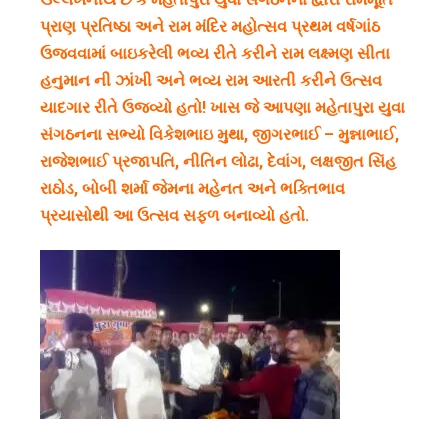
પ્રાણ પ્રતિષ્ઠા અને રામ મંદિર મહોત્સવ પ્રથમ વર્ષગાંઠ
ઉજવવામાં બાઇકરેલી ભવ્ય રીતે કરીને રામ લક્ષ્મણ સીતા
હનુમાન ની ઝાંખી અને ભવ્ય રામ આરતી કરીને ઉત્સવ
યાદગાર રીતે ઉજવ્યો હતો! ખાસ જે આપણા મહેતાપુરા યુવા
સંગઠનના સભ્યો વિકેશભાઇ મુથા, જીગરભાઈ – મુન્નાભાઈ,
રાજેશભાઈ પ્રજાપતિ, નીતિન લોઢા, દેવાંગ, લક્ષજીત સિંહ
રાઠોડ, બોબી શર્મા જેમના મહેનત અને ભક્તિભાવ
પ્રયાસોથી આ ઉત્સવ સફળ બનાવ્યો હતો.