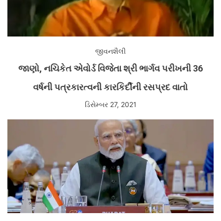
જીવનશૈલી
જાણો, નચિકેત એવોર્ડ વિજેતા શ્રી ભાર્ગવ પરીખની 36
વર્ષની પત્રકારત્વની કારકિર્દીની રસપ્રદ વાતો
ડિસેમ્બર 27, 2021