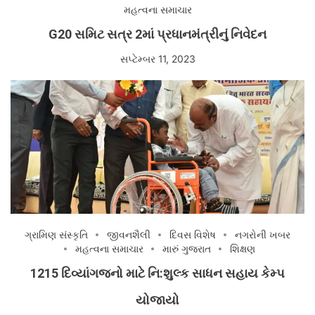
મહત્વના સમાચાર
G20 સમિટ સત્ર 2માં પ્રધાનમંત્રીનું નિવેદન
સપ્ટેમ્બર 11, 2023
ગ્રામિણ સંસ્કૃતિ
જીવનશૈલી
દિવસ વિશેષ
નગરોની ખબર
મહત્વના સમાચાર
મારું ગુજરાત
શિક્ષણ
1215 દિવ્યાંગજનો માટે નિ:શુલ્ક સાધન સહાય કેમ્પ
યોજાયો