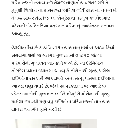
પરિવારજનો ન્યાય મળે તેમજ નાણાકીય વળતર મળે તે
4
હેતુથી ભિલોડા ના ધારાસભ્ય અનિલ જોષીયારા ના નેતૃત્વમાં
લાખનું
તેમજ સાબરકાંઠા જિલ્લા કોંગ્રેસના પ્રમુખ કમલેશભાઇ
વળતર
પટેલની ઉપસ્થિતિમાં પત્રકાર પરિષદનું આયોજન કરવામાં
આપો-
આવ્યું હતું.
કોંગ્રેસ
ઉલ્લેખનીય છે કે કોવિડ 19 ન્યાયયાત્રામાં બે અઠવાડિયાં
સમયગાળામાં જ સમગ્ર ગુજરાતમાં ૩૧૮૫૦ જેટલા
પરિવારોની મુલાકાત લઈ ફોર્મ ભયૉ છે. આ દરમિયાન
કોંગ્રેસ પક્ષના ધ્યાનમાં આવ્યું કે કોરોનાથી મૃત્યુ પામેલા
દર્દીઓના સરકારી આંકડાઓ કરતા મૃત્યુ પામેલા દર્દીઓના
આંકડા ઘણા વધારે છે. જેમાં સાબરકાંઠામાં જ આશરે ૬૫
જેટલા ગામોની મુલાકાત લઈને કોંગ્રેસે કોરોના થી મૃત્યુ
પામેલા ૭૫૦થી પણ વધુ દર્દીઓના પરિવારજનોના ન્યાય
યાત્રા અંતર્ગત ફોર્મ ભયૉ છે.