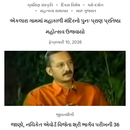
ગ્રામિણ સંસ્કૃતિ
દિવસ વિશેષ
ધર્મ-દર્શન
મહત્વના સમાચાર
મારું ગુજરાત
એકલારા ગામમાં મહાકાળી મંદિરનો પુનઃ પ્રાણ પ્રતિષ્ઠા
મહોત્સવ ઉજવાયો
ફેબ્રુવારી 10, 2026
જીવનશૈલી
જાણો, નચિકેત એવોર્ડ વિજેતા શ્રી ભાર્ગવ પરીખની 36