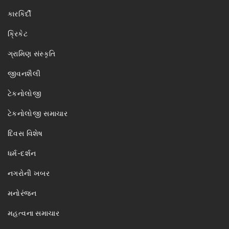
કારકિર્દી
ક્રિકેટ
ગ્રામિણ સંસ્કૃતિ
જીવનશૈલી
ટેકનોલોજી
ટેકનોલોજી સમાચાર
દિવસ વિશેષ
ધર્મ-દર્શન
નગરોની ખબર
મનોરંજન
મહત્વના સમાચાર