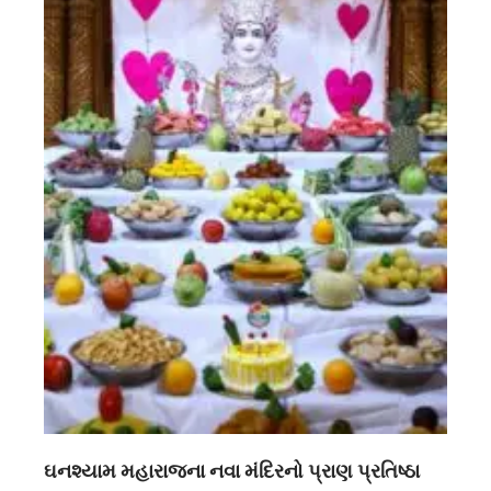
ઘનશ્યામ મહારાજના નવા મંદિરનો પ્રાણ પ્રતિષ્ઠા