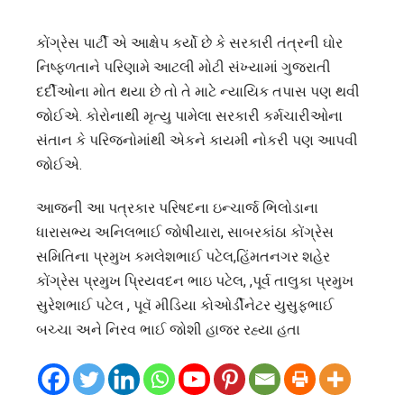
કોંગ્રેસ પાર્ટી એ આક્ષેપ કર્યો છે કે સરકારી તંત્રની ઘોર
નિષ્ફળતાને પરિણામે આટલી મોટી સંખ્યામાં ગુજરાતી
દર્દીઓના મોત થયા છે તો તે માટે ન્યાયિક તપાસ પણ થવી
જોઈએ. કોરોનાથી મૃત્યુ પામેલા સરકારી કર્મચારીઓના
સંતાન કે પરિજનોમાંથી એકને કાયમી નોકરી પણ આપવી
જોઈએ.
આજની આ પત્રકાર પરિષદના ઇન્ચાર્જ ભિલોડાના
ધારાસભ્ય અનિલભાઈ જોષીયારા, સાબરકાંઠા કોંગ્રેસ
સમિતિના પ્રમુખ કમલેશભાઈ પટેલ,હિંમતનગર શહેર
કોંગ્રેસ પ્રમુખ પ્રિયવદન ભાઇ પટેલ, ,પૂર્વ તાલુકા પ્રમુખ
સુરેશભાઈ પટેલ , પૂવૅ મીડિયા કોઓર્ડીનેટર યુસુફભાઈ
બચ્ચા અને નિરવ ભાઈ જોશી હાજર રહ્યા હતા