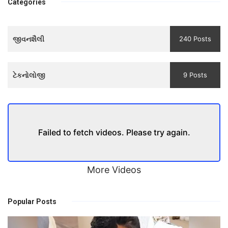
bhulaiyaa
वाली एक मजबूत सोच
Categories
3
Teaser
જીવનશૈલી
240 Posts
and
Trailer
ટેકનોલોજી
9 Posts
Failed to fetch videos. Please try again.
More Videos
Popular Posts