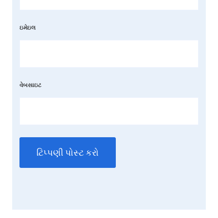
ઇમેઇલ
વેબસાઇટ