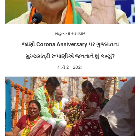
મહત્વના સમાચાર
જાણો Corona Anniversary પર ગુજરાતના
મુખ્યમંત્રી રૂપાણીએ જનતાને શું કહ્યું?
માર્ચ 21, 2021