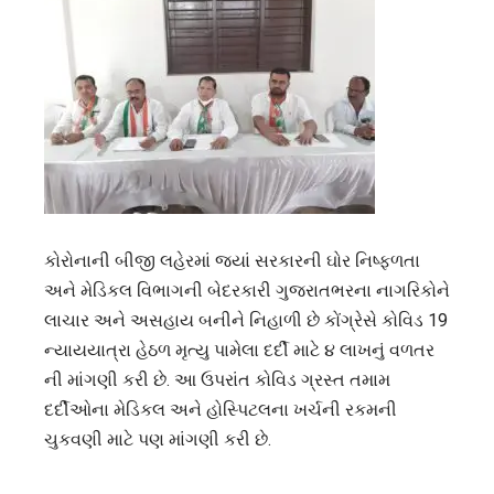
કોરોનાની બીજી લહેરમાં જ્યાં સરકારની ઘોર નિષ્ફળતા
અને મેડિકલ વિભાગની બેદરકારી ગુજરાતભરના નાગરિકોને
લાચાર અને અસહાય બનીને નિહાળી છે કોંગ્રેસે કોવિડ 19
ન્યાયયાત્રા હેઠળ મૃત્યુ પામેલા દર્દી માટે ૪ લાખનું વળતર
ની માંગણી કરી છે. આ ઉપરાંત કોવિડ ગ્રસ્ત તમામ
દર્દીઓના મેડિકલ અને હોસ્પિટલના ખર્ચની રકમની
ચુકવણી માટે પણ માંગણી કરી છે.