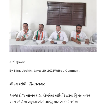
મારું ગુજરાત
on
By
Nirav Joshi
સપ્ટેમ્બર 20, 2021
Write a Comment
કોરોનાના
ભોગ
નીરવ જોષી, હિંમતનગર
બનેલા
આજ રોજ સાબરકાંઠા કોંગ્રેસ સમિતિ દ્વારા હિંમતનગર
હજારો
ખાતે કોરોના મહામારીમાં મૃત્યુ પામેલા દર્દીઓના
ગુજરાતીઓને