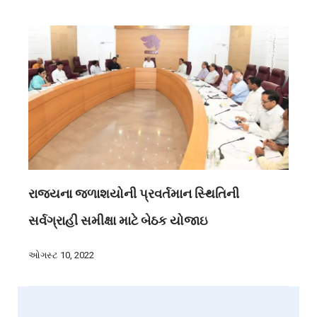
રાજ્યના જળાશયોની પ્રવર્તમાન સ્થિતિની
સર્વગ્રાહી સમીક્ષા માટે બેઠક યોજાઇ
ઓગસ્ટ 10, 2022