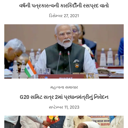
વર્ષની પત્રકારત્વની કારકિર્દીની રસપ્રદ વાતો
ડિસેમ્બર 27, 2021
મહત્વના સમાચાર
G20 સમિટ સત્ર 2માં પ્રધાનમંત્રીનું નિવેદન
સપ્ટેમ્બર 11, 2023