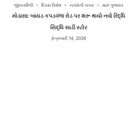
જીવનશૈલી
દિવસ વિશેષ
નગરોની ખબર
મારું ગુજરાત
મોડાસા: બાયડ કપડવંજ રોડ પર શરૂ થયો નવો રિદ્ધિ
સિદ્ધિ સાડી સ્ટોર
ફેબ્રુવારી 14, 2026