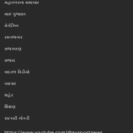
મહાનગરના સમાચાર
મારું ગુજરાત
મેગેઝિન
રમતજગત
રાજકારણ
રાજ્ય
વાઇરલ વિડીયો
વ્યાપાર
શહેર
શિક્ષણ
સરકારી નોકરી
https://www.youtube.com/@avspostnews