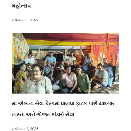
મહોત્સવ
નવેમ્બર 13, 2022
મા અંબાના સેવા કેમ્પમાં ધાણધા ફાટક પછી યાદગાર
નાસ્તા અને ભોજન ભંડારો સેવા
સપ્ટેમ્બર 2, 2025