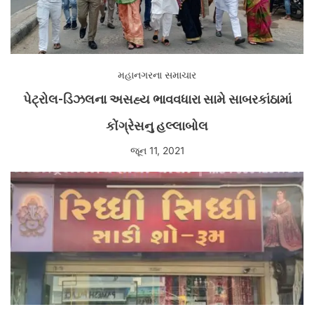
મહાનગરના સમાચાર
પેટ્રોલ-ડિઝલના અસહ્ય ભાવવધારા સામે સાબરકાંઠામાં
કોંગ્રેસનુ હલ્લાબોલ
જૂન 11, 2021