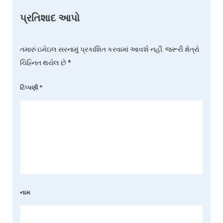
પ્રતિશાદ આપો
તમારું ઇમેઇલ સરનામું પ્રકાશિત કરવામાં આવશે નહીં.
જરૂરી ક્ષેત્રો
ચિહ્નિત થયેલ છે
*
ટિપ્પણી
*
નામ