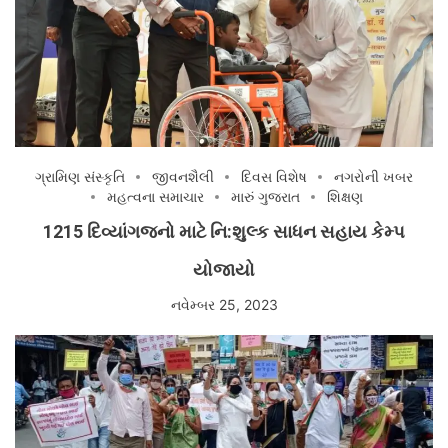
ગ્રામિણ સંસ્કૃતિ
જીવનશૈલી
દિવસ વિશેષ
નગરોની ખબર
મહત્વના સમાચાર
મારું ગુજરાત
શિક્ષણ
1215 દિવ્યાંગજનો માટે નિ:શુલ્ક સાધન સહાય કેમ્પ
યોજાયો
નવેમ્બર 25, 2023