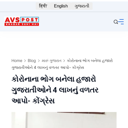
Skip
हिंदी
English
ગુજરાતી
to
content
Home
Blog
મારું ગુજરાત
કોરોનાના ભોગ બનેલા હજારો
ગુજરાતીઓને 4 લાખનું વળતર આપો- કોંગ્રેસ
કોરોનાના ભોગ બનેલા હજારો
ગુજરાતીઓને 4 લાખનું વળતર
આપો- કોંગ્રેસ