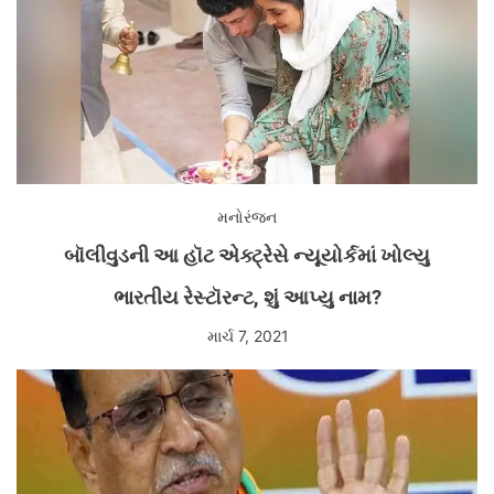
મનોરંજન
બૉલીવુડની આ હૉટ એક્ટ્રેસે ન્યૂયોર્કમાં ખોલ્યુ
ભારતીય રેસ્ટૉરન્ટ, શું આપ્યુ નામ?
માર્ચ 7, 2021