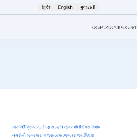
हिंदी
English
ગુજરાતી
ઘર
સમાચાર
વ્યાપાર
રમ
કારકિર્દી
ક્રિકેટ
ગ્રામિણ સંસ્કૃતિ
જીવનશૈલી
દિવસ વિશેષ
નગરોની ખબર
મારું ગુજરાત
રમતજગત
રાજ્ય
શિક્ષણ