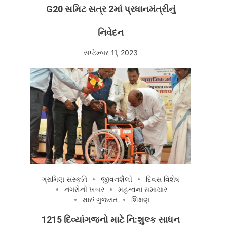
G20 સમિટ સત્ર 2માં પ્રધાનમંત્રીનું
નિવેદન
સપ્ટેમ્બર 11, 2023
ગ્રામિણ સંસ્કૃતિ
જીવનશૈલી
દિવસ વિશેષ
નગરોની ખબર
મહત્વના સમાચાર
મારું ગુજરાત
શિક્ષણ
1215 દિવ્યાંગજનો માટે નિ:શુલ્ક સાધન