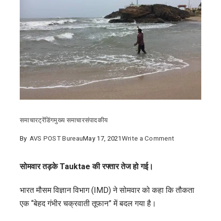
समाचार
ट्रेंडिंग
मुख्य समाचार
संपादकीय
on
By
AVS POST Bureau
May 17, 2021
Write a Comment
चक्रवात
Tauktae
सोमवार तड़के Tauktae की रफ्तार तेज हो गई।
लाइव
भारत मौसम विज्ञान विभाग (IMD) ने सोमवार को कहा कि तौकता
अपडेट:
एक “बेहद गंभीर चक्रवाती तूफान” में बदल गया है।
गुजरात
ने