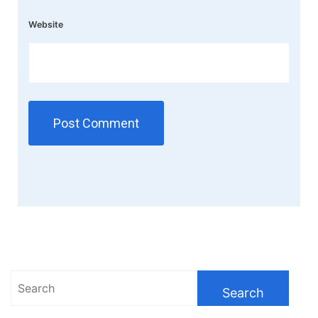
Website
Search
for: