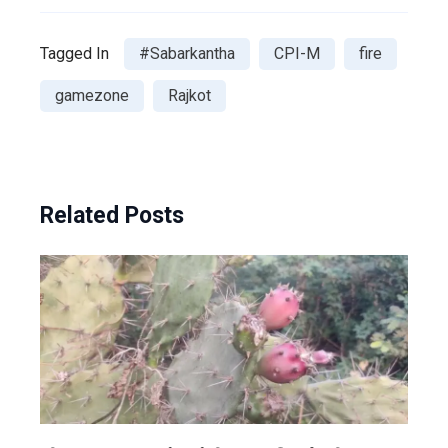
Tagged In
#Sabarkantha
CPI-M
fire
gamezone
Rajkot
Related Posts