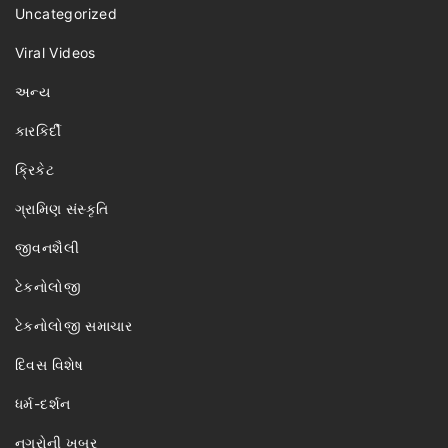
Uncategorized
Viral Videos
અન્ય
કારકિર્દી
ક્રિકેટ
ગ્રામિણ સંસ્કૃતિ
જીવનશૈલી
ટેકનોલોજી
ટેકનોલોજી સમાચાર
દિવસ વિશેષ
ધર્મ-દર્શન
નગરોની ખબર