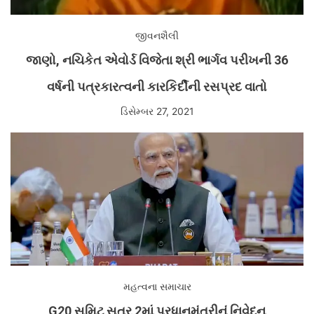
જીવનશૈલી
જાણો, નચિકેત એવોર્ડ વિજેતા શ્રી ભાર્ગવ પરીખની 36
વર્ષની પત્રકારત્વની કારકિર્દીની રસપ્રદ વાતો
ડિસેમ્બર 27, 2021
મહત્વના સમાચાર
G20 સમિટ સત્ર 2માં પ્રધાનમંત્રીનું નિવેદન