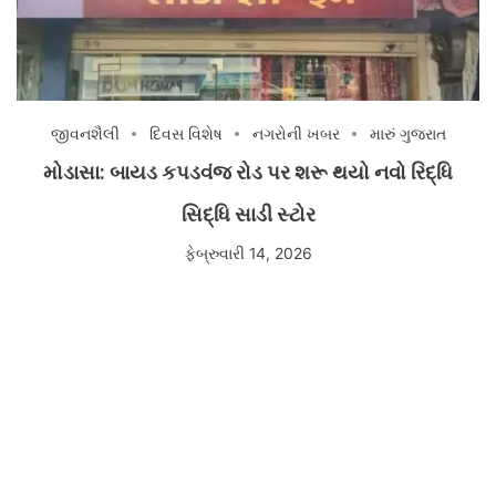
જીવનશૈલી
દિવસ વિશેષ
નગરોની ખબર
મારું ગુજરાત
મોડાસા: બાયડ કપડવંજ રોડ પર શરૂ થયો નવો રિદ્ધિ
સિદ્ધિ સાડી સ્ટોર
ફેબ્રુવારી 14, 2026