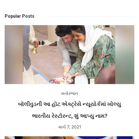
Popular Posts
મનોરંજન
બૉલીવુડની આ હૉટ એક્ટ્રેસે ન્યૂયોર્કમાં ખોલ્યુ
ભારતીય રેસ્ટૉરન્ટ, શું આપ્યુ નામ?
માર્ચ 7, 2021