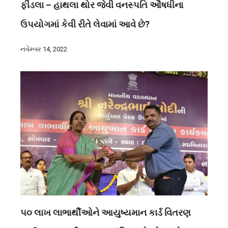
ફીંડલા – હાથલા થોર જેવી વનસ્પતિ ઔષધીના
ઉપયોગમાં કેવી રીતે લેવામાં આવે છે?
નવેમ્બર 14, 2022
૫૦ લાખ લાભાર્થીઓને આયુષ્યમાન કાર્ડ વિતરણ