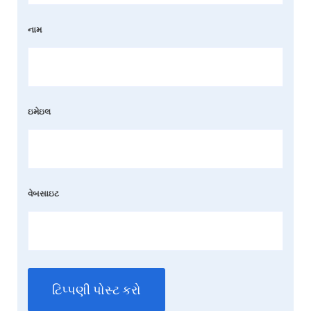
નામ
ઇમેઇલ
વેબસાઇટ