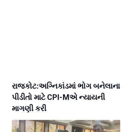
રાજકોટ:અગ્નિકાંડમાં ભોગ બનેલાના
પીડીતો માટે CPI-Mએ ન્યાયની
માગણી કરી