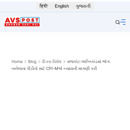
Skip
हिंदी
English
ગુજરાતી
to
content
Home
Blog
દિવસ વિશેષ
રાજકોટ:અગ્નિકાંડમાં ભોગ
બનેલાના પીડીતો માટે CPI-Mએ ન્યાયની માગણી કરી