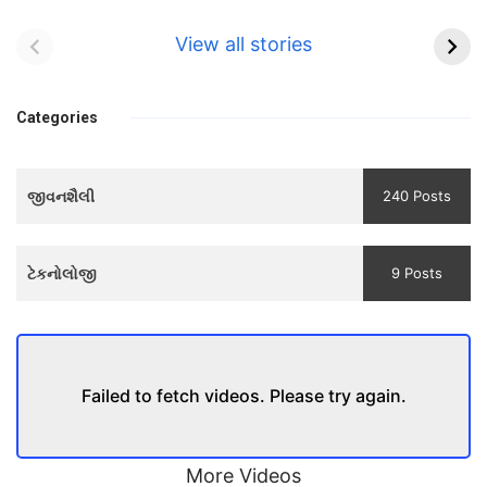
Bhool bhulaiyaa 3
सावित्रीबाई
Teaser and Trailer
फुले(Savitribai
View all stories
Phule) महिलाओं को
Bhool
प्रगति के मार्ग पर लाने
bhulaiyaa
वाली एक मजबूत सोच
Categories
3
Teaser
જીવનશૈલી
240 Posts
and
Trailer
ટેકનોલોજી
9 Posts
Failed to fetch videos. Please try again.
More Videos