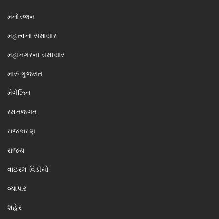
મનોરંજન
મહત્વના સમાચાર
મહાનગરના સમાચાર
મારું ગુજરાત
મેગેઝિન
રમતજગત
રાજકારણ
રાજ્ય
વાઇરલ વિડીયો
વ્યાપાર
શહેર