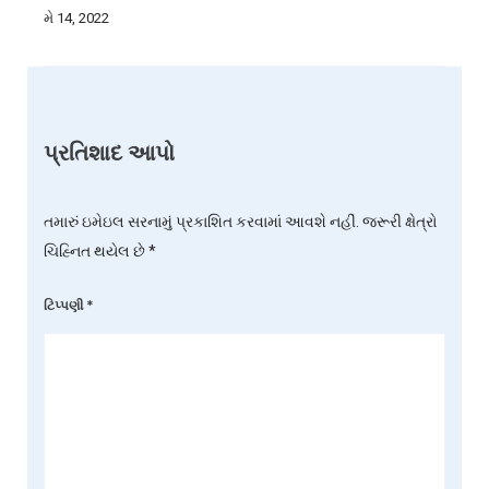
મે 14, 2022
પ્રતિશાદ આપો
તમારું ઇમેઇલ સરનામું પ્રકાશિત કરવામાં આવશે નહીં.
જરૂરી ક્ષેત્રો
ચિહ્નિત થયેલ છે
*
ટિપ્પણી
*