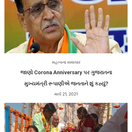
મહત્વના સમાચાર
જાણો Corona Anniversary પર ગુજરાતના
મુખ્યમંત્રી રૂપાણીએ જનતાને શું કહ્યું?
માર્ચ 21, 2021