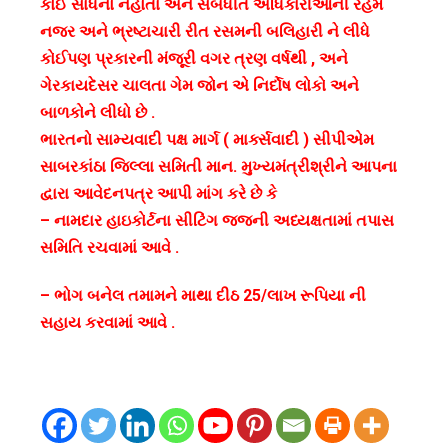
કોઈ સાધનો નહોતા અને સંબંધીત અધિકારીઓની રહેમ
ન્યાયની
નજર અને ભ્રષ્ટાચારી રીત રસમની બલિહારી ને લીધે
માગણી
કોઈપણ પ્રકારની મંજૂરી વગર ત્રણ વર્ષથી , અને
કરી
ગેરકાયદેસર ચાલતા ગેમ જોન એ નિર્દોષ લોકો અને
બાળકોને લીધો છે .
ભારતનો સામ્યવાદી પક્ષ માર્ગ ( માર્ક્સવાદી ) સીપીએમ
સાબરકાંઠા જિલ્લા સમિતી માન. મુખ્યમંત્રીશ્રીને આપના
દ્વારા આવેદનપત્ર આપી માંગ કરે છે કે
– નામદાર હાઇકોર્ટના સીટિંગ જજની અધ્યક્ષતામાં તપાસ
સમિતિ રચવામાં આવે .
– ભોગ બનેલ તમામને માથા દીઠ 25/લાખ રૂપિયા ની
સહાય કરવામાં આવે .