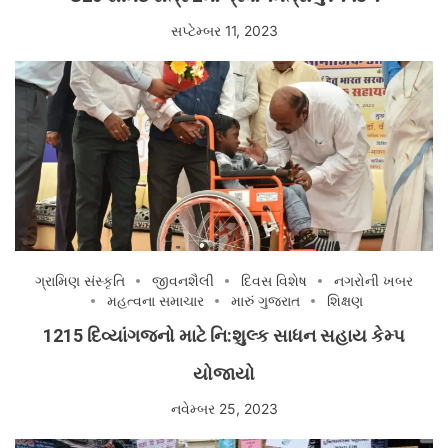
સપ્ટેમ્બર 11, 2023
ગ્રામિણ સંસ્કૃતિ
જીવનશૈલી
દિવસ વિશેષ
નગરોની ખબર
મહત્વના સમાચાર
મારું ગુજરાત
શિક્ષણ
1215 દિવ્યાંગજનો માટે નિ:શુલ્ક સાધન સહાય કેમ્પ
યોજાયો
નવેમ્બર 25, 2023