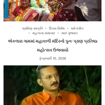
ગ્રામિણ સંસ્કૃતિ
દિવસ વિશેષ
ધર્મ-દર્શન
મહત્વના સમાચાર
મારું ગુજરાત
એકલારા ગામમાં મહાકાળી મંદિરનો પુનઃ પ્રાણ પ્રતિષ્ઠા
મહોત્સવ ઉજવાયો
ફેબ્રુવારી 10, 2026