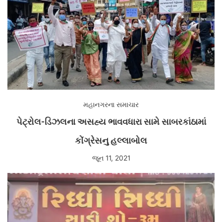
મહાનગરના સમાચાર
પેટ્રોલ-ડિઝલના અસહ્ય ભાવવધારા સામે સાબરકાંઠામાં
કોંગ્રેસનુ હલ્લાબોલ
જૂન 11, 2021