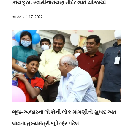
કાર્યક્રમ સ્વામીનારાયણ મંદિર ખાતે યોજાયો
ઓક્ટોબર 17, 2022
ભૂજ-અંજારના લોકોની લોક માંગણીનો સુખદ અંત
લાવતા મુખ્યમંત્રી ભૂપેન્દ્ર પટેલ