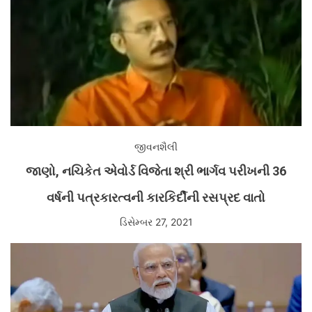
જીવનશૈલી
જાણો, નચિકેત એવોર્ડ વિજેતા શ્રી ભાર્ગવ પરીખની 36
વર્ષની પત્રકારત્વની કારકિર્દીની રસપ્રદ વાતો
ડિસેમ્બર 27, 2021