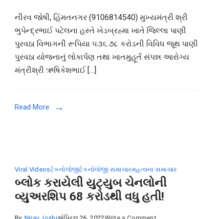
ખેડબ્રહ્મા
નીરવ જોષી, હિંમતનગર (9106814540) મુખ્યમંત્રી શ્રી
ખાતે
ભુપેન્દ્રભાઈ પટેલના હસ્તે ખેડબ્રહ્મા ખાતે જિલ્લા પાણી
જિલ્લા
પુરવઠા વિભાગની રૂપિયા ૫૩૬.૭૮ કરોડની વિવિધ જૂથ પાણી
પાણી
પુરવઠા યોજનાનું લોકાર્પણ તથા ખાતમુહૂર્ત સંપન્ન આરોગ્ય
પુરવઠા
મંત્રીશ્રી ઋષિકેશભાઈ […]
વિભાગની
રૂપિયા
536
Read More
કરોડની
યોજનાનું
લોકાર્પણ
તથા
ખાતમુહૂર્ત
Viral Videos
ટેકનોલોજી
ટેકનોલોજી સમાચાર
મહત્વના સમાચાર
સંપન્ન
બ્લોક કરાયેલી યુટ્યુબ ચેનલોની
વ્યુઅરશિપ 68 કરોડથી વધુ હતી!
on
By
Nirav Joshi
એપ્રિલ 26, 2022
Write a Comment