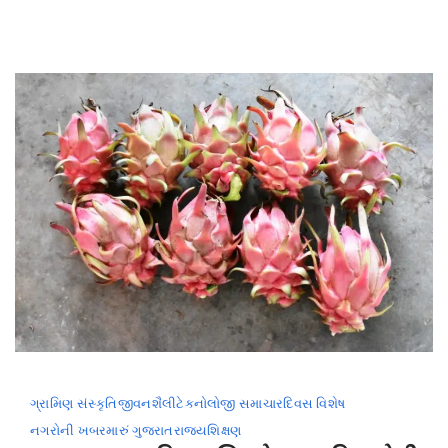
યાદી
જાહેર
ગ્રામિણ સંસ્કૃતિ
જીવનશૈલી
ટેકનોલોજી સમાચાર
દિવસ વિશેષ
નગરોની ખબર
મારું ગુજરાત
રાજ્ય
શિક્ષણ