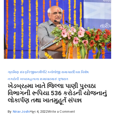
ગ્રામિણ સંસ્કૃતિ
જીવનશૈલી
ટેકનોલોજી સમાચાર
દિવસ વિશેષ
નગરોની ખબર
મહત્વના સમાચાર
મારું ગુજરાત
ખેડબ્રહ્મા ખાતે જિલ્લા પાણી પુરવઠા
વિભાગની રૂપિયા 536 કરોડની યોજનાનું
લોકાર્પણ તથા ખાતમુહૂર્ત સંપન્ન
on
By
Nirav Joshi
જૂન 4, 2022
Write a Comment