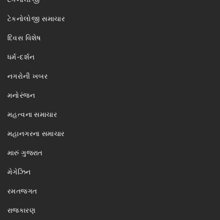
ટેકનોલોજી સમાચાર
દિવસ વિશેષ
ધર્મ-દર્શન
નગરોની ખબર
મનોરંજન
મહત્વના સમાચાર
મહાનગરના સમાચાર
મારું ગુજરાત
મેગેઝિન
રમતજગત
રાજકારણ