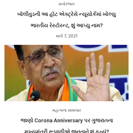
મનોરંજન
બૉલીવુડની આ હૉટ એક્ટ્રેસે ન્યૂયોર્કમાં ખોલ્યુ
ભારતીય રેસ્ટૉરન્ટ, શું આપ્યુ નામ?
માર્ચ 7, 2021
મહત્વના સમાચાર
જાણો Corona Anniversary પર ગુજરાતના
મુખ્યમંત્રી રૂપાણીએ જનતાને શું કહ્યું?