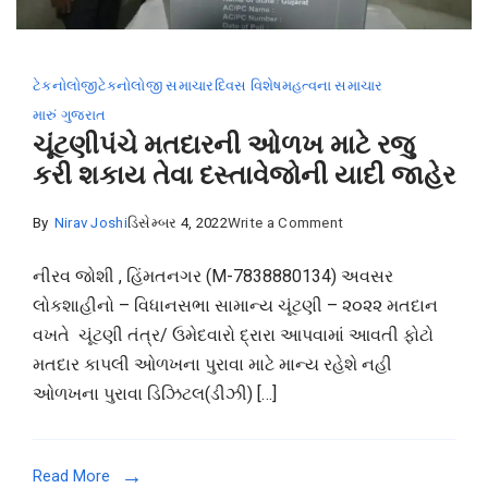
મેનેજમેન્ટ
કોર્સ
માટે
ટેકનોલોજી
ટેકનોલોજી સમાચાર
દિવસ વિશેષ
મહત્વના સમાચાર
મંજૂરી
મારું ગુજરાત
મળી
ચૂંટણીપંચે મતદારની ઓળખ માટે રજુ
કરી શકાય તેવા દસ્તાવેજોની યાદી જાહેર
on
By
Nirav Joshi
ડિસેમ્બર 4, 2022
Write a Comment
ચૂંટણીપંચે
નીરવ જોશી , હિંમતનગર (M-7838880134) અવસર
મતદારની
લોકશાહીનો – વિધાનસભા સામાન્ય ચૂંટણી – ૨૦૨૨ મતદાન
ઓળખ
વખતે ચૂંટણી તંત્ર/ ઉમેદવારો દ્રારા આપવામાં આવતી ફોટો
માટે
મતદાર કાપલી ઓળખના પુરાવા માટે માન્ય રહેશે નહી
રજુ
ઓળખના પુરાવા ડિઝિટલ(ડીઝી) […]
કરી
શકાય
તેવા
Read More
દસ્તાવેજોની