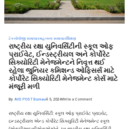
ટેકનોલોજી સમાચાર
મહત્વના સમાચાર
શિક્ષણ
રાષ્ટ્રીય રક્ષા યુનિવર્સિટીની સ્કૂલ ઓફ
પ્રાઈવેટ, ઈન્ડસ્ટ્રીયલ અને કોર્પોરેટ
સિક્યોરિટી મેનેજમેન્ટને નિવૃત્ત થઈ
રહેલા જુનિયર કમિશન્ડ ઓફિસર્સ માટે
કોર્પોરેટ સિક્યોરિટી મેનેજમેન્ટ કોર્સ માટે
મંજૂરી મળી
on
By
AVS POST Bureau
મે 5, 2024
Write a Comment
રાષ્ટ્રીય
રાષ્ટ્રીય રક્ષા યુનિવર્સિટી: સ્કૂલ ઓફ પ્રાઈવેટ પ્રાઇવેટ,
રક્ષા
ઇન્ડસ્ટ્રીયલ એન્ડ કોર્પોરેટ સિક્યુરિટી મેનેજમેન્ટ સ્કૂલ
યુનિવર્સિટીની
(એસપીઆઇસીએસએમ)ને પર રાષ્ટ્રીય રક્ષા યુનિવર્સિટી