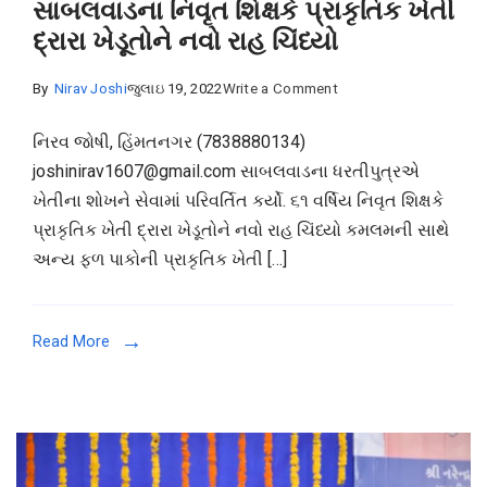
સાબલવાડના નિવૃત શિક્ષકે પ્રાકૃતિક ખેતી
દ્રારા ખેડૂતોને નવો રાહ ચિંધ્યો
on
By
Nirav Joshi
જુલાઇ 19, 2022
Write a Comment
સાબલવાડના
નિરવ જોષી, હિંમતનગર (7838880134)
નિવૃત
joshinirav1607@gmail.com સાબલવાડના ધરતીપુત્રએ
શિક્ષકે
ખેતીના શોખને સેવામાં પરિવર્તિત કર્યો. ૬૧ વર્ષિય નિવૃત શિક્ષકે
પ્રાકૃતિક
પ્રાકૃતિક ખેતી દ્રારા ખેડૂતોને નવો રાહ ચિંધ્યો કમલમની સાથે
ખેતી
અન્ય ફળ પાકોની પ્રાકૃતિક ખેતી […]
દ્રારા
ખેડૂતોને
નવો
Read More
રાહ
ચિંધ્યો