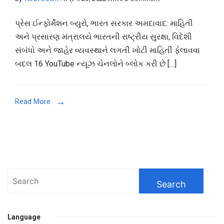
બ્લોક
પ્રેસ ઈન્ફોર્મેશન બ્યુરો, ભારત સરકાર અમદાવાદ: માહિતી
કરાયેલી
અને પ્રસારણ મંત્રાલયે ભારતની રાષ્ટ્રીય સુરક્ષા, વિદેશી
યુટ્યુબ
સંબંધો અને જાહેર વ્યવસ્થાને લગતી ખોટી માહિતી ફેલાવવા
ચેનલોની
બદલ 16 YouTube ન્યૂઝ ચેનલોને બ્લોક કરી છે […]
વ્યુઅરશિપ
68
કરોડથી
Read More
વધુ
હતી!
Search
for:
Language