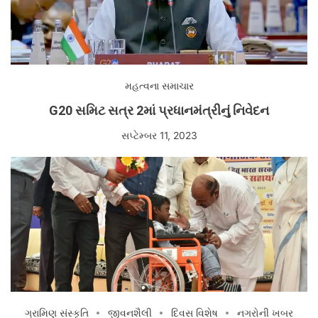
મહત્વના સમાચાર
G20 સમિટ સત્ર 2માં પ્રધાનમંત્રીનું નિવેદન
સપ્ટેમ્બર 11, 2023
ગ્રામિણ સંસ્કૃતિ
જીવનશૈલી
દિવસ વિશેષ
નગરોની ખબર