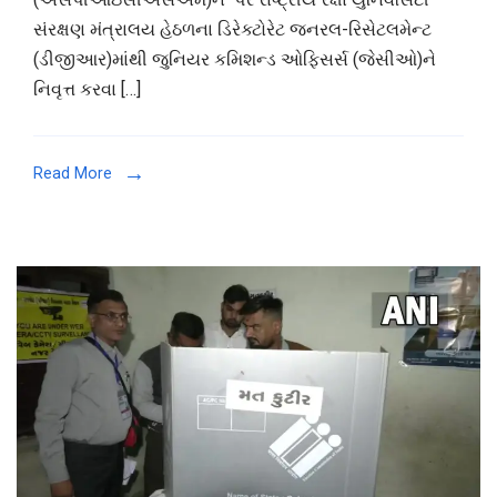
સ્કૂલ
સંરક્ષણ મંત્રાલય હેઠળના ડિરેક્ટોરેટ જનરલ-રિસેટલમેન્ટ
ઓફ
(ડીજીઆર)માંથી જુનિયર કમિશન્ડ ઓફિસર્સ (જેસીઓ)ને
પ્રાઈવેટ,
નિવૃત્ત કરવા […]
ઈન્ડસ્ટ્રીયલ
અને
કોર્પોરેટ
Read More
સિક્યોરિટી
મેનેજમેન્ટને
નિવૃત્ત
થઈ
રહેલા
જુનિયર
કમિશન્ડ
ઓફિસર્સ
માટે
કોર્પોરેટ
સિક્યોરિટી