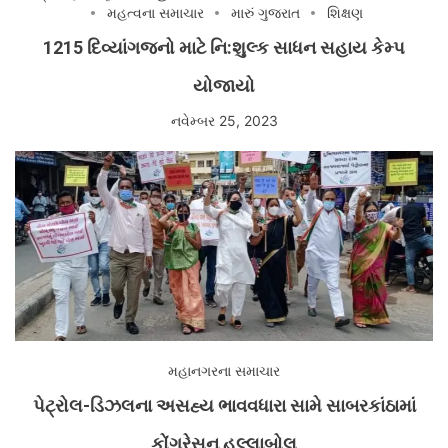
મહત્વના સમાચાર
મારું ગુજરાત
શિક્ષણ
1215 દિવ્યાંગજનો માટે નિ:શુલ્ક સાધન સહાય કેમ્પ
યોજાયો
નવેમ્બર 25, 2023
મહાનગરના સમાચાર
પેટ્રોલ-ડિઝલના અસહ્ય ભાવવધારા સામે સાબરકાંઠામાં
કોંગ્રેસનુ હલ્લાબોલ