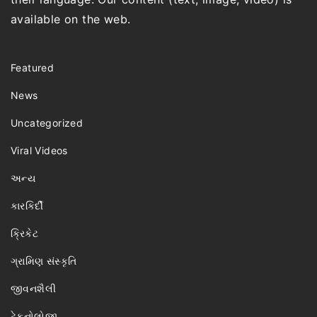
available on the web.
Featured
News
Uncategorized
Viral Videos
અન્ય
કારકિર્દી
ક્રિકેટ
ગ્રામિણ સંસ્કૃતિ
જીવનશૈલી
ટેકનોલોજી