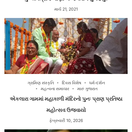
માર્ચ 21, 2021
ગ્રામિણ સંસ્કૃતિ
દિવસ વિશેષ
ધર્મ-દર્શન
મહત્વના સમાચાર
મારું ગુજરાત
એકલારા ગામમાં મહાકાળી મંદિરનો પુનઃ પ્રાણ પ્રતિષ્ઠા
મહોત્સવ ઉજવાયો
ફેબ્રુવારી 10, 2026