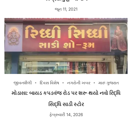
જૂન 11, 2021
જીવનશૈલી
દિવસ વિશેષ
નગરોની ખબર
મારું ગુજરાત
મોડાસા: બાયડ કપડવંજ રોડ પર શરૂ થયો નવો રિદ્ધિ
સિદ્ધિ સાડી સ્ટોર
ફેબ્રુવારી 14, 2026