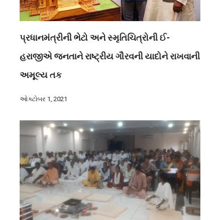
પ્રધાનમંત્રીની ભેટો અને સ્મૃતિચિત્રોની ઈ-
હરાજીએ જનતાને રાષ્ટ્રીય ગૌરવની યાદોને રાખવાની
અમૂલ્ય તક
ઓક્ટોબર 1, 2021