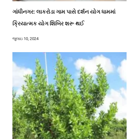
ગાંધીનગર: લાકરોડા ગામ પાસે દર્શન યોગ ધામમાં
ક્રિયાત્મક યોગ શિબિર શરૂ થઈ
જુલાઇ 10, 2024