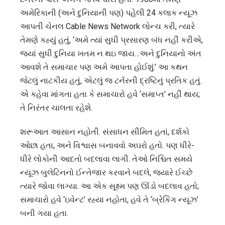
અમેરિકાની (અને દુનિયાની પણ) પહેલી 24 કલાક ન્યૂઝ
આપતી ચેનલ Cable News Network લોન્ચ કરી, ત્યારે
તેમણે કહ્યું હતું, ‘અમે ત્યાં સુધી પ્રસારણ બંધ નહીં કરીએ,
જ્યાં સુધી દુનિયા ખતમ ન થઇ જાય…અને દુનિયાનો અંત
આવશે તે સમાચાર પણ અમે આપતા હોઈશું.’ આ કથન
જેટલું નાટકીય હતું, એટલું જ ટર્નરની દ્રષ્ટિનું પ્રતિક હતું.
એ કહેવા માંગતા હતા કે સમાચારો હવે ‘સમાપ્ત’ નહીં થાય;
તે નિરંતર ચાલતા રહેશે.
શરૂઆત આસાન નહોતી. સંસાધન સીમિત હતાં, દર્શકો
ઓછા હતા, અને વિશ્વાસ બનાવવો અઘરો હતો. પણ ધીરે-
ધીરે લોકોની આદતો બદલાવા લાગી. તેઓ નિશ્ચિત સમયે
ન્યૂઝ બુલેટિનનો ઈન્તેજાર કરવાને બદલે, જ્યારે ઈચ્છે
ત્યારે જોવા લાગ્યા. આ એક સૂક્ષ્મ પણ ઊંડો બદલાવ હતો;
સમાચારો હવે ‘ઇવેન્ટ’ રહ્યા નહોતા, હવે તે ‘બ્રેકિંગ ન્યૂઝ’
બની ગયા હતા.