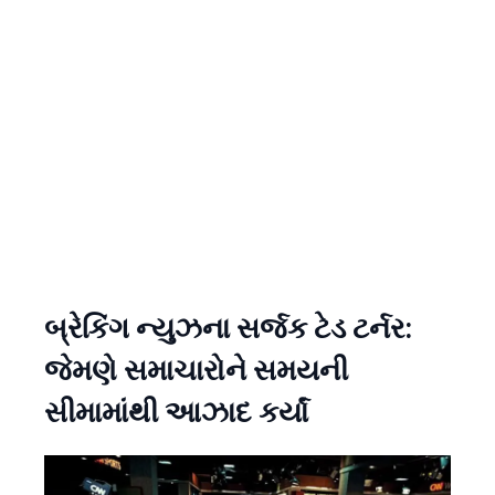
બ્રેકિંગ ન્યુઝના સર્જક ટેડ ટર્નર:
જેમણે સમાચારોને સમયની
સીમામાંથી આઝાદ કર્યાં