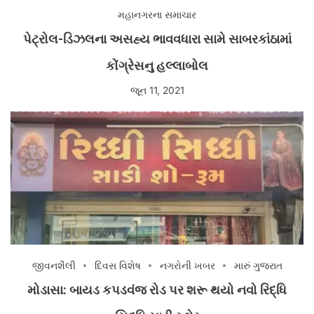
મહાનગરના સમાચાર
પેટ્રોલ-ડિઝલના અસહ્ય ભાવવધારા સામે સાબરકાંઠામાં
કોંગ્રેસનુ હલ્લાબોલ
જૂન 11, 2021
જીવનશૈલી
દિવસ વિશેષ
નગરોની ખબર
મારું ગુજરાત
મોડાસા: બાયડ કપડવંજ રોડ પર શરૂ થયો નવો રિદ્ધિ