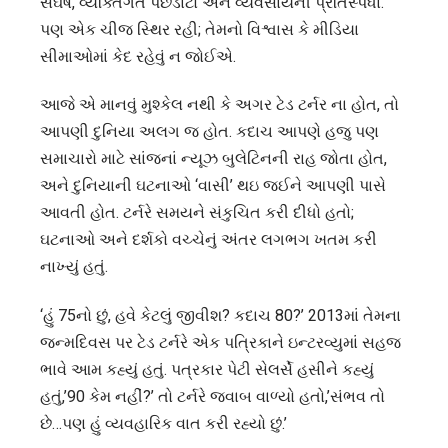
સંઘર્ષ, વ્યક્તિગત પછડાટો અને વ્યવસાયની પ્રતિસ્પર્ધા.
પણ એક ચીજ સ્થિર રહી; તેમનો વિશ્વાસ કે મીડિયા
સીમાઓમાં કેદ રહેવું ન જોઈએ.
આજે એ માનવું મુશ્કેલ નથી કે અગર ટેડ ટર્નર ના હોત, તો
આપણી દુનિયા અલગ જ હોત. કદાચ આપણે હજુ પણ
સમાચારો માટે સાંજનાં ન્યૂઝ બુલેટિનની રાહ જોતા હોત,
અને દુનિયાની ઘટનાઓ ‘વાસી’ થઇ જઈને આપણી પાસે
આવતી હોત. ટર્નરે સમયને સંકુચિત કરી દીધો હતો;
ઘટનાઓ અને દર્શકો વચ્ચેનું અંતર લગભગ ખતમ કરી
નાખ્યું હતું.
‘હું 75નો છું, હવે કેટલું જીવીશ? કદાચ 80?’ 2013માં તેમના
જન્મદિવસ પર ટેડ ટર્નરે એક પત્રિકાને ઇન્ટરવ્યુમાં સહજ
ભાવે આમ કહ્યું હતું. પત્રકાર પેટી સેલર્સે હસીને કહ્યું
હતું,’90 કેમ નહીં?’ તો ટર્નરે જવાબ વાળ્યો હતો,’સંભવ તો
છે…પણ હું વ્યવહારિક વાત કરી રહ્યો છું.’