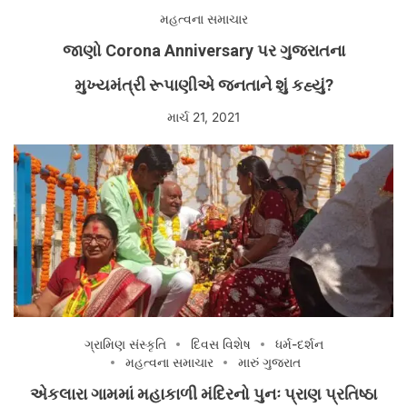
મહત્વના સમાચાર
જાણો Corona Anniversary પર ગુજરાતના
મુખ્યમંત્રી રૂપાણીએ જનતાને શું કહ્યું?
માર્ચ 21, 2021
ગ્રામિણ સંસ્કૃતિ
દિવસ વિશેષ
ધર્મ-દર્શન
મહત્વના સમાચાર
મારું ગુજરાત
એકલારા ગામમાં મહાકાળી મંદિરનો પુનઃ પ્રાણ પ્રતિષ્ઠા