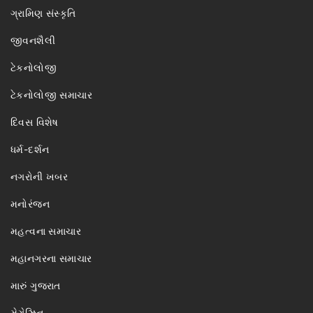
ગ્રામિણ સંસ્કૃતિ
જીવનશૈલી
ટેકનોલોજી
ટેકનોલોજી સમાચાર
દિવસ વિશેષ
ધર્મ-દર્શન
નગરોની ખબર
મનોરંજન
મહત્વના સમાચાર
મહાનગરના સમાચાર
મારું ગુજરાત
મેગેઝિન