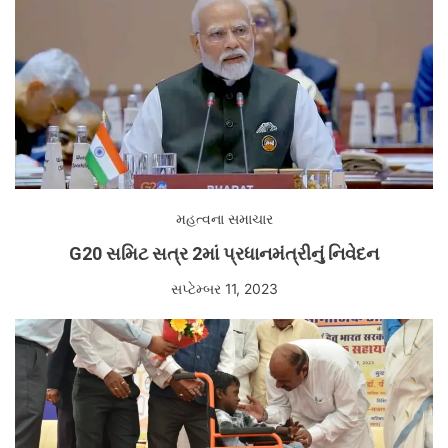
મહત્વના સમાચાર
G20 સમિટ સત્ર 2માં પ્રધાનમંત્રીનું નિવેદન
સપ્ટેમ્બર 11, 2023