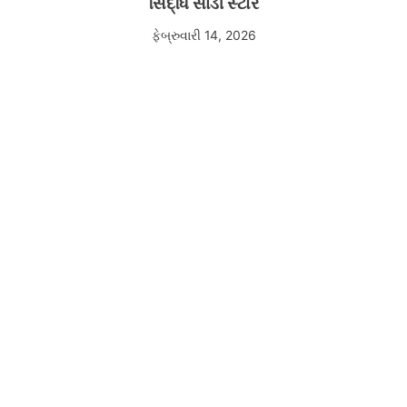
સિદ્ધિ સાડી સ્ટોર
ફેબ્રુવારી 14, 2026