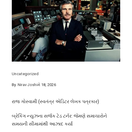
Uncategorized
By
Nirav Joshi
મે 18, 2026
રાજ ગોસ્વામી (સ્વતંત્ર એડિટર લેખક પત્રકાર)
બ્રેકિંગ ન્યુઝના સર્જક ટેડ ટર્નર: જેમણે સમાચારોને
સમયની સીમામાંથી આઝાદ કર્યાં