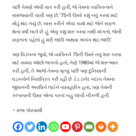
પછી તેમણે એવી વાત કરી હતી, જે તેમના વ્યક્તિત્વને
સમજવાની ચાવી પણ છે; ’75ની ઉંમરે કશું નવું કરવા માટે
મોડું થઇ ગયું છે, ખાસ કરીને એવાં કામો માટે જેને સફળ
થતાં વર્ષો લાગે છે. હું એવું કશું શરુ કરવા નથી માંગતો, જેની
સફળતા પહેલાં હું મરી જાઉં અથવા અપંગ થઇ જાઉં.’
પણ વિડંબના જુવો, જે વ્યક્તિને 75ની ઉંમરે નવું શરુ કરવા
માટે સમય ઓછો લાગતો હતો, તેણે 1980માં જે શરૂઆત
કરી હતી, તે આજે તેમના મૃત્યુ પછી પણ દુનિયાની
ધડકનોને નિયંત્રિત કરી રહી છે. ટેડ ટર્નર કદાચ તેમના
જીવનની અવધિને લઈને વ્યવહારિક હતા, પણ તેમની
કલ્પનાની ઉંમર એના કરતાં બહુ લાંબી નીકળી હતી.
– રાજ ગોસ્વામી