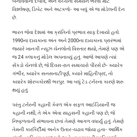
બનાવવાનો દબાવ, અને વચ્ચેના સમયને ભરવા માટે
વિશ્લેષણ, ડિબેટ અને અટકળો- આ બધું એ જ મોડેલની દેન
છે.
ભારત જેવા દેશમાં આ ક્રાંતિનો પ્રભાવ સાફ દેખાયો હતો.
1990ના દાયકાના અંત અને 2000ના દાયકાના પ્રારંભમાં
જ્યારે ખાનગી ન્યૂઝ ચેનલોનો વિસ્તાર થયો, તેમણે પણ એ
જ 24 કલાકનું મોડેલ અપનાવ્યું હતું. આજે આપણે ત્યાં
સેંકડો ચેનલો છે, જે દિવસ-રાત સમાચારો પીરસે છે- ક્યારેક
ગંભીર, ક્યારેક સનસનાટીપૂર્ણ, કયારે માહિતીપ્રદ, તો
ક્યારેક શોરબકોરથી ભરપુર. આ બધું ટેડ ટર્નરના કારણે શરુ
થયું હતું.
પરંતુ ટર્નરની કહાની કેવળ એક સફળ આઈડિયાની જ
કહાની નથી; તે એક એવા સાહસની કહાની પણ છે, જે
નિષ્ફળતાની સંભાવના છતાં તેમણે આગળ વધાર્યું હતું. તેમણે
તેમની કારકિર્દીમાં અનેક ઉતાર-ચઢાવ જોયા હતા- આર્થિક