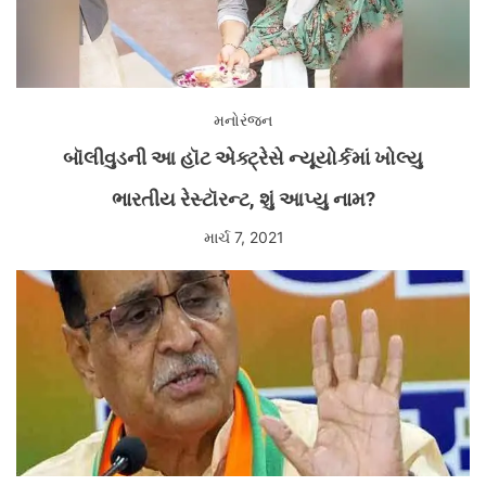
મનોરંજન
બૉલીવુડની આ હૉટ એક્ટ્રેસે ન્યૂયોર્કમાં ખોલ્યુ
ભારતીય રેસ્ટૉરન્ટ, શું આપ્યુ નામ?
માર્ચ 7, 2021