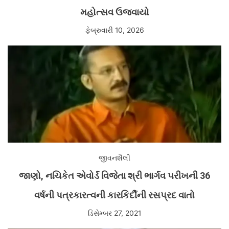
મહોત્સવ ઉજવાયો
ફેબ્રુવારી 10, 2026
જીવનશૈલી
જાણો, નચિકેત એવોર્ડ વિજેતા શ્રી ભાર્ગવ પરીખની 36
વર્ષની પત્રકારત્વની કારકિર્દીની રસપ્રદ વાતો
ડિસેમ્બર 27, 2021