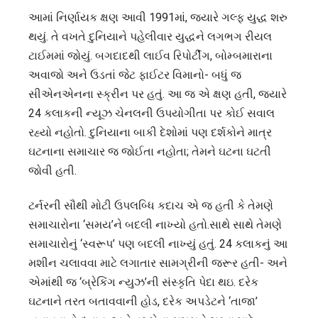
આમાં નિર્ણાયક ક્ષણ આવી 1991માં, જ્યારે ગલ્ફ યુદ્ધ શરુ
થયું. તે વખતે દુનિયાને પહેલીવાર યુદ્ધને લગભગ રીયલ
ટાઈમમાં જોયું. બગદાદથી લાઈવ રિપોર્ટીંગ, બોમ્બમારાના
અવાજો અને ઉડતાં જેટ ફાઈટર વિમાનો- બધું જ
સીએનએનના સ્ક્રીન પર હતું. આ જ એ ક્ષણ હતી, જ્યારે
24 કલાકની ન્યૂઝ ચેનલની ઉપયોગીતા પર કોઈ સવાલ
રહ્યો નહોતો. દુનિયાના બાકી દેશોમાં પણ દર્શકોને માત્ર
ઘટનાના સમાચાર જ જોઈતા નહોતા; તેમને ઘટના ઘટતી
જોવી હતી.
ટર્નરની સૌથી મોટી ઉપલબ્ધિ કદાચ એ જ હતી કે તેમણે
સમાચારોના ‘સમય’ને બદલી નાખ્યો હતો.સાથે સાથે તેમણે
સમાચારોનું ‘સ્વરૂપ’ પણ બદલી નાખ્યું હતું. 24 કલાકનું આ
મશીન ચલાવવા માટે લગાતાર સામગ્રીની જરૂર હતી- અને
એમાંથી જ ‘બ્રેકિંગ ન્યુઝ’ની સંસ્કૃતિ પેદા થઇ. દરેક
ઘટનાને તરત બતાવવાની હોડ, દરેક અપડેટને ‘તાજા’