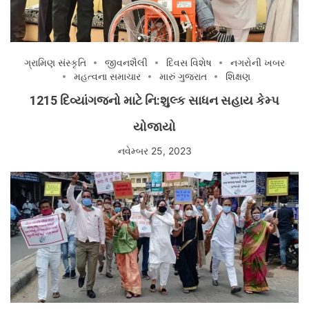
ગ્રામિણ સંસ્કૃતિ
જીવનશૈલી
દિવસ વિશેષ
નગરોની ખબર
મહત્વના સમાચાર
મારું ગુજરાત
શિક્ષણ
1215 દિવ્યાંગજનો માટે નિ:શુલ્ક સાધન સહાય કેમ્પ
યોજાયો
નવેમ્બર 25, 2023