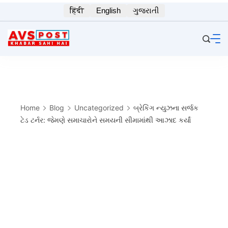
Skip
हिंदी
English
ગુજરાતી
to
content
Home
Blog
Uncategorized
બ્રેકિંગ ન્યુઝના સર્જક
ટેડ ટર્નર: જેમણે સમાચારોને સમયની સીમામાંથી આઝાદ કર્યાં