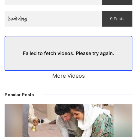
and
Trailer
ટેકનોલોજી
9 Posts
Failed to fetch videos. Please try again.
More Videos
Popular Posts