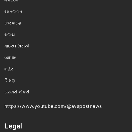
રમતજગત
રાજકારણ
રાજ્ય
વાઇરલ વિડીયો
વ્યાપાર
શહેર
શિક્ષણ
સરકારી નોકરી
https://www.youtube.com/@avspostnews
Legal