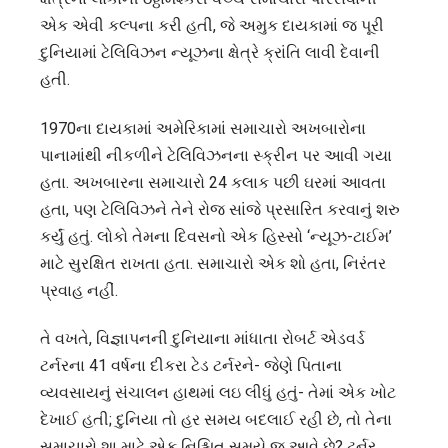
એક એવી કલ્પના કરી હતી, જે અમુક દાયકામાં જ પૂરી
દુનિયામાં ટેલિવિઝન ન્યૂઝના ક્ષેત્રે ક્રાંતિ લાવી દેવાની
હતી.
1970ના દાયકામાં અમેરિકામાં સમાચારો અખબારોના
પાનામાંથી નીકળીને ટેલિવિઝનના સ્ક્રીન પર આવી ગયા
હતા. અખબારના સમાચારો 24 કલાક પછી ઘરમાં આવતા
હતા, પણ ટેલિવિઝને તેને રોજ સાંજે પ્રસારિત કરવાનું શરુ
કર્યું હતું. લોકો તેમના દિવસનો એક હિસ્સો ‘ન્યૂઝ-ટાઈમ’
માટે સુરક્ષિત રાખતા હતા. સમાચારો એક શો હતા, નિરંતર
પ્રવાહ નહીં.
તે વખતે, વિજ્ઞાપનની દુનિયાના માંધાતા રોબર્ટ એડવર્ડ
ટર્નરના 41 વર્ષના દીકરા ટેડ ટર્નરને- જેણે પિતાના
વ્યવસાયનું સંચાલન હાથમાં લઇ લીધું હતું- તેમાં એક ખોટ
દેખાઈ હતી; દુનિયા તો હર સમય બદલાઈ રહી છે, તો તેના
સમાચારો શા માટે એક નિશ્ચિત સમયે જ આવે છે? ટર્નર