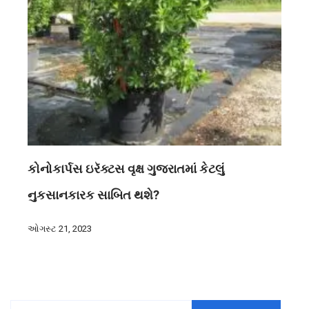
કોનોકાર્પસ ઇરૅક્ટસ વૃક્ષ ગુજરાતમાં કેટલું
નુકસાનકારક સાબિત થશે?
ઓગસ્ટ 21, 2023