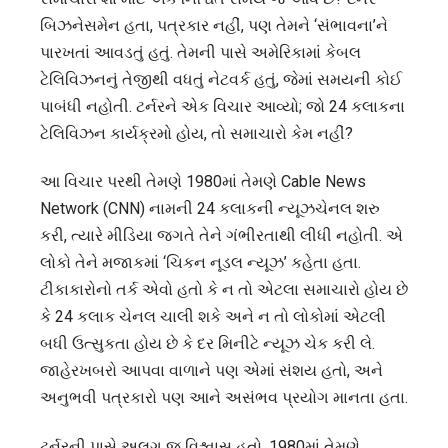
બિઝનેસમેન હતા, પત્રકાર નહીં, પણ તેમને ‘સંભાવના’ને
પારખતાં આવડતું હતું. તેમની પાસે અમેરિકામાં કેબલ
ટેલિવિઝનનું તેજીથી વધતું નેટવર્ક હતું, જેમાં સમયની કોઈ
પાબંધી નહોતી. ટર્નરને એક વિચાર આવ્યો; જો 24 કલાકના
ટેલિવિઝન કાર્યક્રમો હોય, તો સમાચારો કેમ નહીં?
આ વિચાર પરથી તેમણે 1980માં તેમણે Cable News
Network (CNN) નામની 24 કલાકની ન્યૂઝચેનલ શરુ
કરી, ત્યારે મીડિયા જગતે તેને ગંભીરતાથી લીધી નહોતી. એ
લોકો તેને મજાકમાં ‘ચિકન નૂડલ ન્યૂઝ’ કહેતા હતા.
ટીકાકારોનો તર્ક એવો હતો કે ન તો એટલા સમાચારો હોય છે
કે 24 કલાક ચેનલ ચાલી શકે અને ન તો લોકોમાં એટલી
બધી ઉત્સુકતા હોય છે કે દર મિનીટે ન્યૂઝ ચેક કરી લે.
જાહેરખબરો આપવા વાળાને પણ એમાં સંશય હતો, અને
અનુભવી પત્રકારો પણ આને અસંભવ પ્રયોગ માનતા હતા.
ટર્નરની પાસે અલગ જ વિશ્વાસ હતો. 1980માં તેમણે