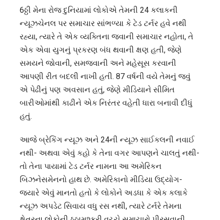
6ઠ્ઠી મેના રોજ દુનિયામાં લોકોએ તેમની 24 કલાકની
ન્યૂઝચેનલ પર સમાચાર સાંભળ્યા કે ટેડ ટર્નર હવે નથી
રહ્યા, ત્યારે તે એક વ્યક્તિના જવાની સમાચાર નહોતા, તે
એક એવા યુગનું પ્રકરણ બંધ થવાની ક્ષણ હતી, જેણે
સમયને જોવાની, સમજવાની અને મહેસૂસ કરવાની
આપણી રીત બદલી નાખી હતી. 87 વર્ષની વયે તેમનું જવું
એ પેઢીનું પણ અવસાન હતું, જેણે મીડિયાને સીમિત
બારીઓમાંથી કાઢીને એક નિરંતર વહેતી ધારા બનાવી દીધું
હતું.
આજે બ્રેકિંગ ન્યૂઝ અને 24ની ન્યૂઝ સાઈકલની નવાઈ
નથી- અથવા એવું કહો કે તેના વગર આપણને ચાલતું નથી-
તો તેના પાયામાં ટેડ ટર્નર નામના આ અમેરિકન
બિઝનેસમેનનો હાથ છે. અમેરિકાનો મીડિયા ઉદ્યોગ-
જ્યારે એવું માનતો હતો કે લોકોને અડધા કે એક કલાકે
ન્યૂઝ અપડેટ સિવાય વધુ રસ નથી, ત્યારે ટર્નરે તેમના
ક્ષેત્રના લોકોની ઠઠ્ઠામશ્કરી વચ્ચે સમાચારો પીરસવાની