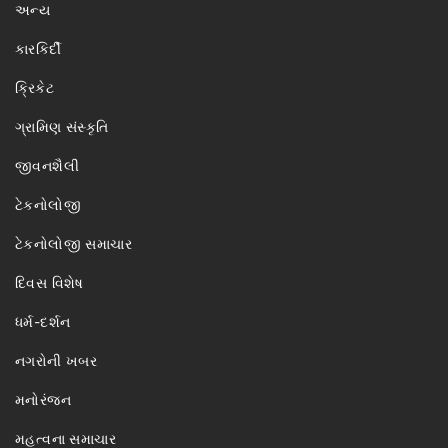
અન્ય
કારકિર્દી
ક્રિકેટ
ગ્રામિણ સંસ્કૃતિ
જીવનશૈલી
ટેકનોલોજી
ટેકનોલોજી સમાચાર
દિવસ વિશેષ
ધર્મ-દર્શન
નગરોની ખબર
મનોરંજન
મહત્વના સમાચાર