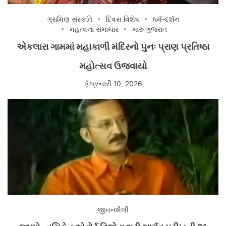
ગ્રામિણ સંસ્કૃતિ
દિવસ વિશેષ
ધર્મ-દર્શન
મહત્વના સમાચાર
મારું ગુજરાત
એકલારા ગામમાં મહાકાળી મંદિરનો પુનઃ પ્રાણ પ્રતિષ્ઠા
મહોત્સવ ઉજવાયો
ફેબ્રુવારી 10, 2026
જીવનશૈલી