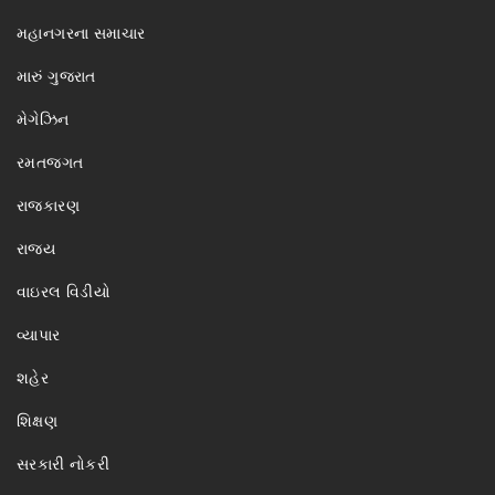
મહાનગરના સમાચાર
મારું ગુજરાત
મેગેઝિન
રમતજગત
રાજકારણ
રાજ્ય
વાઇરલ વિડીયો
વ્યાપાર
શહેર
શિક્ષણ
સરકારી નોકરી