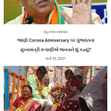
મહત્વના સમાચાર
જાણો Corona Anniversary પર ગુજરાતના
મુખ્યમંત્રી રૂપાણીએ જનતાને શું કહ્યું?
માર્ચ 21, 2021