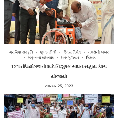
ગ્રામિણ સંસ્કૃતિ
જીવનશૈલી
દિવસ વિશેષ
નગરોની ખબર
મહત્વના સમાચાર
મારું ગુજરાત
શિક્ષણ
1215 દિવ્યાંગજનો માટે નિ:શુલ્ક સાધન સહાય કેમ્પ
યોજાયો
નવેમ્બર 25, 2023