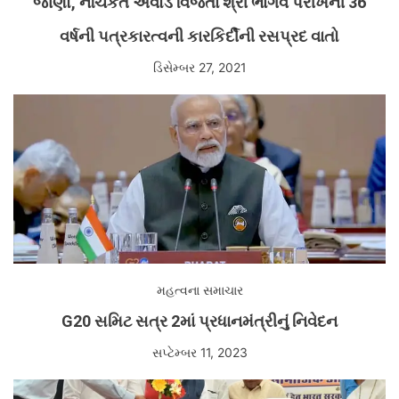
જાણો, નચિકેત એવોર્ડ વિજેતા શ્રી ભાર્ગવ પરીખની 36
વર્ષની પત્રકારત્વની કારકિર્દીની રસપ્રદ વાતો
ડિસેમ્બર 27, 2021
મહત્વના સમાચાર
G20 સમિટ સત્ર 2માં પ્રધાનમંત્રીનું નિવેદન
સપ્ટેમ્બર 11, 2023