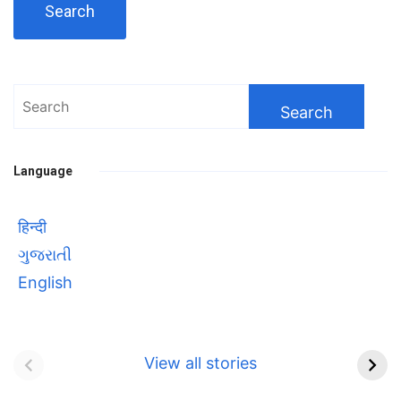
Search
for:
Language
हिन्दी
ગુજરાતી
English
Bhool bhulaiyaa 3
सावित्रीबाई
Teaser and Trailer
फुले(Savitribai
View all stories
Phule) महिलाओं को
Bhool