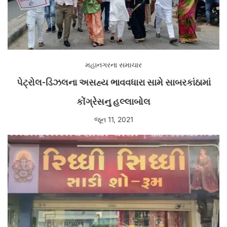
મહાનગરના સમાચાર
પેટ્રોલ-ડિઝલના અસહ્ય ભાવવધારા સામે સાબરકાંઠામાં
કોંગ્રેસનુ હલ્લાબોલ
જૂન 11, 2021