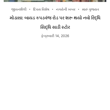
જીવનશૈલી
દિવસ વિશેષ
નગરોની ખબર
મારું ગુજરાત
મોડાસા: બાયડ કપડવંજ રોડ પર શરૂ થયો નવો રિદ્ધિ
સિદ્ધિ સાડી સ્ટોર
ફેબ્રુવારી 14, 2026