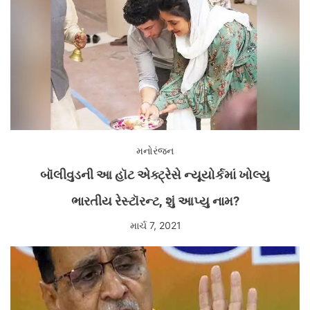
મનોરંજન
બૉલીવુડની આ હૉટ એક્ટ્રેસે ન્યૂયોર્કમાં ખોલ્યુ
ભારતીય રેસ્ટૉરન્ટ, શું આપ્યુ નામ?
માર્ચ 7, 2021