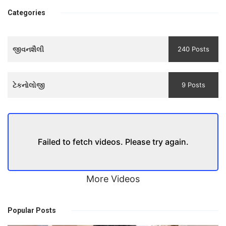
प्रगति के मार्ग पर लाने
bhulaiyaa
वाली एक मजबूत सोच
Categories
3
Teaser
જીવનશૈલી
240 Posts
and
Trailer
ટેકનોલોજી
9 Posts
Failed to fetch videos. Please try again.
More Videos
Popular Posts