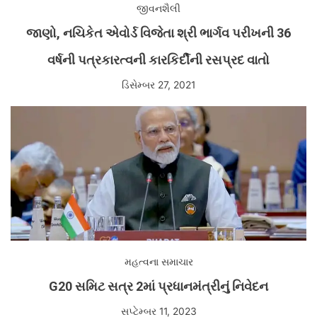
જીવનશૈલી
જાણો, નચિકેત એવોર્ડ વિજેતા શ્રી ભાર્ગવ પરીખની 36
વર્ષની પત્રકારત્વની કારકિર્દીની રસપ્રદ વાતો
ડિસેમ્બર 27, 2021
મહત્વના સમાચાર
G20 સમિટ સત્ર 2માં પ્રધાનમંત્રીનું નિવેદન
સપ્ટેમ્બર 11, 2023