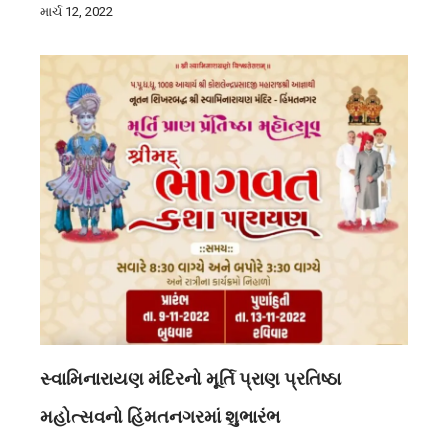
માર્ચ 12, 2022
સ્વામિનારાયણ મંદિરનો મૂર્તિ પ્રાણ પ્રતિષ્ઠા
મહોત્સવનો હિંમતનગરમાં શુભારંભ