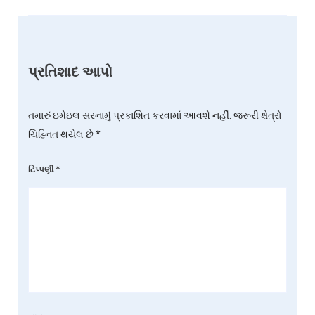
પ્રતિશાદ આપો
તમારું ઇમેઇલ સરનામું પ્રકાશિત કરવામાં આવશે નહીં.
જરૂરી ક્ષેત્રો
ચિહ્નિત થયેલ છે
*
ટિપ્પણી
*