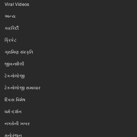
Viral Videos
અન્ય
કારકિર્દી
ક્રિકેટ
ગ્રામિણ સંસ્કૃતિ
જીવનશૈલી
ટેકનોલોજી
ટેકનોલોજી સમાચાર
દિવસ વિશેષ
ધર્મ-દર્શન
નગરોની ખબર
મનોરંજન