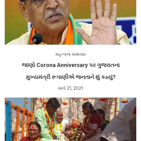
મહત્વના સમાચાર
જાણો Corona Anniversary પર ગુજરાતના
મુખ્યમંત્રી રૂપાણીએ જનતાને શું કહ્યું?
માર્ચ 21, 2021