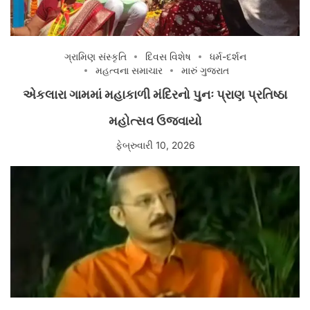
ગ્રામિણ સંસ્કૃતિ
દિવસ વિશેષ
ધર્મ-દર્શન
મહત્વના સમાચાર
મારું ગુજરાત
એકલારા ગામમાં મહાકાળી મંદિરનો પુનઃ પ્રાણ પ્રતિષ્ઠા
મહોત્સવ ઉજવાયો
ફેબ્રુવારી 10, 2026