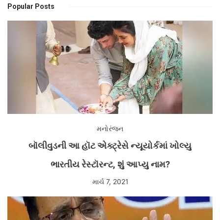
Popular Posts
મનોરંજન
બૉલીવુડની આ હૉટ એક્ટ્રેસે ન્યૂયોર્કમાં ખોલ્યુ
ભારતીય રેસ્ટૉરન્ટ, શું આપ્યુ નામ?
માર્ચ 7, 2021