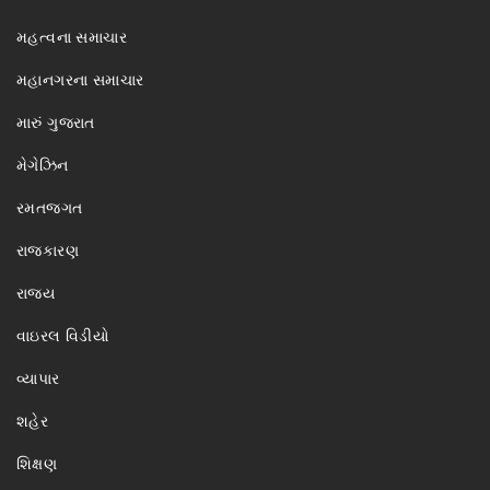
મહત્વના સમાચાર
મહાનગરના સમાચાર
મારું ગુજરાત
મેગેઝિન
રમતજગત
રાજકારણ
રાજ્ય
વાઇરલ વિડીયો
વ્યાપાર
શહેર
શિક્ષણ