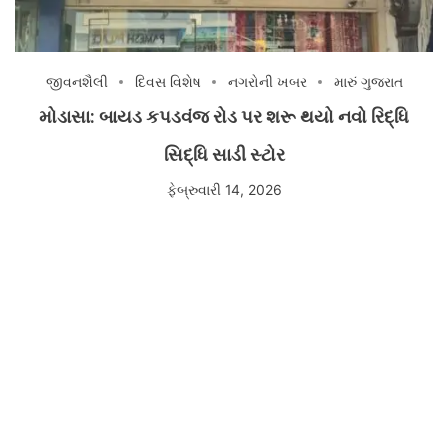
જીવનશૈલી
દિવસ વિશેષ
નગરોની ખબર
મારું ગુજરાત
મોડાસા: બાયડ કપડવંજ રોડ પર શરૂ થયો નવો રિદ્ધિ
સિદ્ધિ સાડી સ્ટોર
ફેબ્રુવારી 14, 2026