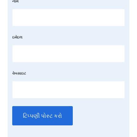
નામ
ઇમેઇલ
વેબસાઇટ