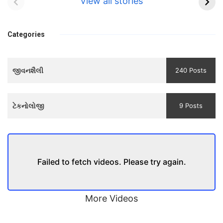
Teaser and Trailer
फुले(Savitribai
View all stories
Phule) महिलाओं को
Bhool
प्रगति के मार्ग पर लाने
bhulaiyaa
वाली एक मजबूत सोच
Categories
3
Teaser
જીવનશૈલી
240 Posts
and
Trailer
ટેકનોલોજી
9 Posts
Failed to fetch videos. Please try again.
More Videos