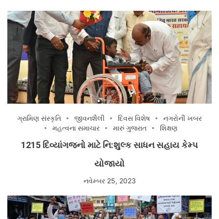
ગ્રામિણ સંસ્કૃતિ
જીવનશૈલી
દિવસ વિશેષ
નગરોની ખબર
મહત્વના સમાચાર
મારું ગુજરાત
શિક્ષણ
1215 દિવ્યાંગજનો માટે નિ:શુલ્ક સાધન સહાય કેમ્પ
યોજાયો
નવેમ્બર 25, 2023