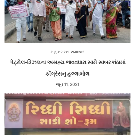
મહાનગરના સમાચાર
પેટ્રોલ-ડિઝલના અસહ્ય ભાવવધારા સામે સાબરકાંઠામાં
કોંગ્રેસનુ હલ્લાબોલ
જૂન 11, 2021