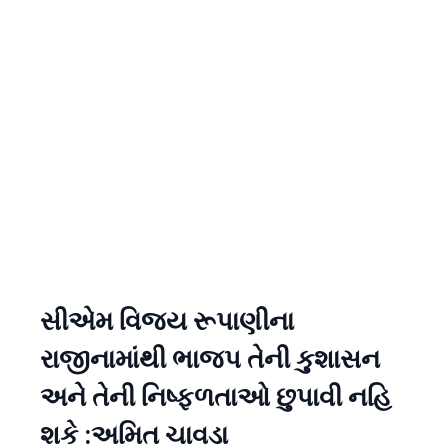
સીએમ વિજય રૂપાણીના
રાજીનામાંથી ભાજપ તેની કુશાસન
અને તેની નિષ્ફળતાઓ છુપાવી નહિ
શકે :અમિત ચાવડા