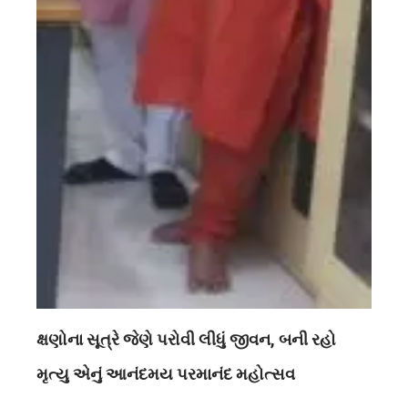
ક્ષણોના સૂત્રે જેણે પરોવી લીધું જીવન, બની રહો
મૃત્યુ એનું આનંદમય પરમાનંદ મહોત્સવ