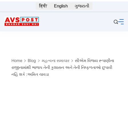
Skip
हिंदी
English
ગુજરાતી
to
content
Home
Blog
મહત્વના સમાચાર
સીએમ વિજય રૂપાણીના
રાજીનામાંથી ભાજપ તેની કુશાસન અને તેની નિષ્ફળતાઓ છુપાવી
નહિ શકે :અમિત ચાવડા