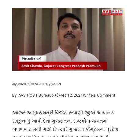
મહત્વના સમાચાર
મારું ગુજરાત
on
By
AVS POST Bureau
સપ્ટેમ્બર 12, 2021
Write a Comment
સીએમ
વિજય
આજરોજ મુખ્યમંત્રી વિજય રૂપાણી જીએ અચાનક
રૂપાણીના
રાજીનામું આપી દેતા ગુજરાતના રાજકીય જગતમાં
રાજીનામાંથી
ખળભળાટ મચી ગયો છે ત્યારે ગુજરાત કોંગ્રેસના પ્રદેશ
ભાજપ