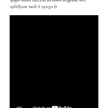
પ્રમુખ અમિત ચાવડાએ સીએમના રાજીનામા અંગે
તેની
પ્રતિક્રિયા આપી તે પ્રસ્તુત છે.
કુશાસન
અને
તેની
નિષ્ફળતાઓ
છુપાવી
નહિ
શકે
:અમિત
ચાવડા