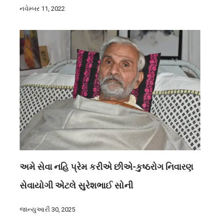
નવેમ્બર 11, 2022
અમે સેવા નહિ પ્રેમ કરીએ છીએ-કુષ્ઠરોગ નિવારણ
સેવાયોગી એટલે સુરેશભાઈ સોની
જાન્યુઆરી 30, 2025