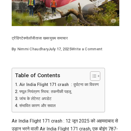
ट्रेंडिंग
टेक्नोलॉजी
ताजा खबर
मुख्य समाचार
on
By
Nimmi Chaudhary
July 17, 2025
Write a Comment
Air
India
Flight
Table of Contents
171
Air India Flight 171 crash : दुर्घटना का विवरण
crash
फ्यूल नियंत्रण स्विच: तकनीकी पहलू
:
जांच के लेटेस्ट अपडेट
फ्यूल
संभावित कारण और सवाल
नियंत्रण
स्विच
Air India Flight 171 crash : 12 जून 2025 को अहमदाबाद से
का
उड़ान भरने वाली Air India Flight 171 crash, एक बोइंग 787-