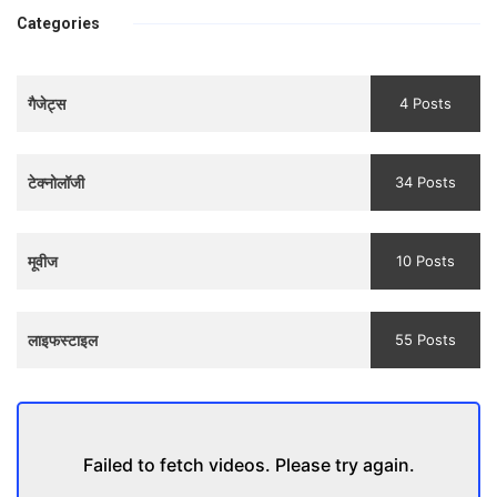
bhulaiyaa
एक मजबूत सोच
Categories
3
Teaser
गैजेट्स
4 Posts
and
Trailer
टेक्नोलॉजी
34 Posts
मूवीज
10 Posts
लाइफस्टाइल
55 Posts
Failed to fetch videos. Please try again.