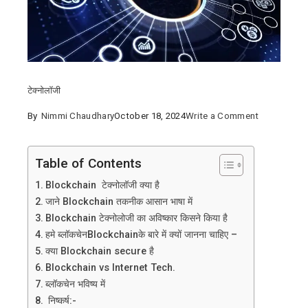
टेक्नोलॉजी
on
By
Nimmi Chaudhary
October 18, 2024
Write a Comment
Blockchain
क्या
Table of Contents
होता
Blockchain टेक्नोलॉजी क्या है
है
जाने Blockchain तकनीक आसान भाषा में
जाने
Blockchain टेक्नोलोजी का अविष्कार किसने किया है
इस
हमे ब्लॉकचेनBlockchainके बारे में क्यों जानना चाहिए –
नई
क्या Blockchain secure है
तकनीक
Blockchain vs Internet Tech.
के
ब्लॉकचेन भविष्य में
निष्कर्ष:-
बारे