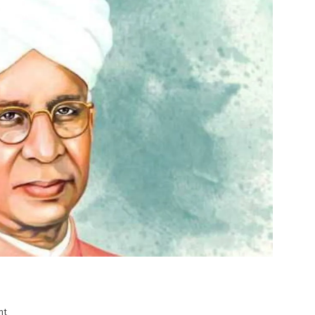
on
nt