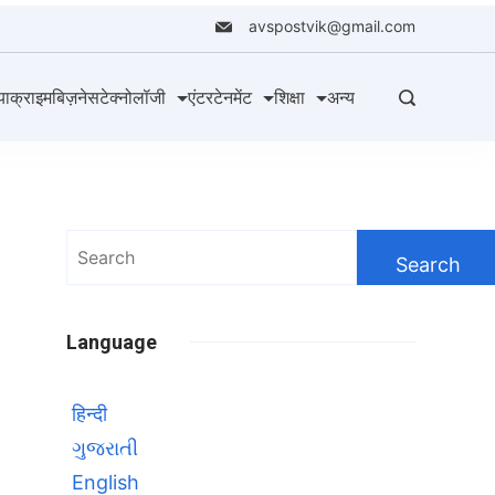
avspostvik@gmail.com
या
क्राइम
बिज़नेस
टेक्नोलॉजी
एंटरटेनमेंट
शिक्षा
अन्य
Search
for:
Language
हिन्दी
ગુજરાતી
English