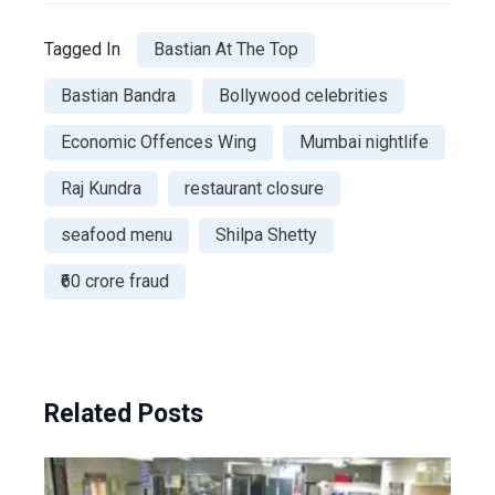
Tagged In
Bastian At The Top
Bastian Bandra
Bollywood celebrities
Economic Offences Wing
Mumbai nightlife
Raj Kundra
restaurant closure
seafood menu
Shilpa Shetty
₹60 crore fraud
Related Posts