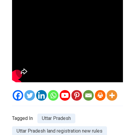
Tagged In
Uttar Pradesh
Uttar Pradesh land registration new rules