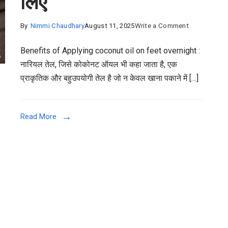
लिए
on
By
Nimmi Chaudhary
August 11, 2025
Write a Comment
Benefits
Benefits of Applying coconut oil on feet overnight :
of
नारियल तेल, जिसे कोकोनट ऑयल भी कहा जाता है, एक
Applying
प्राकृतिक और बहुउपयोगी तेल है जो न केवल खाना पकाने में […]
coconut
oil
on
Read More
feet
overnight
–
मुलायम,
स्वस्थ
और
संक्रमण
मुक्त