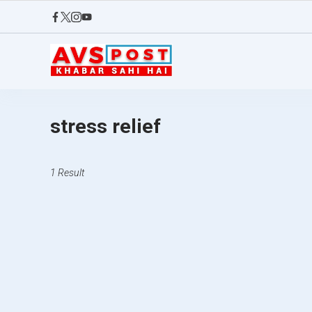
Skip
to
content
AVS
POST
stress relief
1 Result