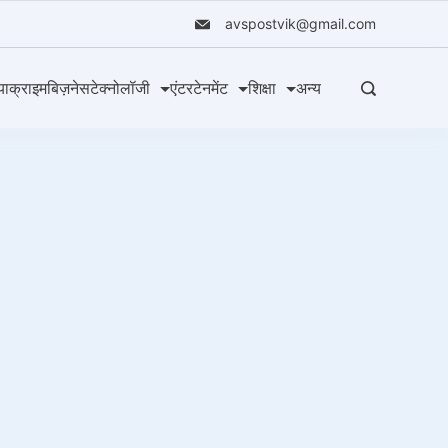
avspostvik@gmail.com
या
क्राइम
बिज़नेस
टेक्नोलॉजी
एंटरटेनमेंट
शिक्षा
अन्य