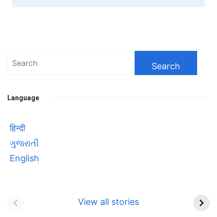
Search
for:
Language
हिन्दी
ગુજરાતી
English
Bhool bhulaiyaa 3
सावित्रीबाई
Teaser and Trailer
फुले(Savitribai
View all stories
Phule) महिलाओं को