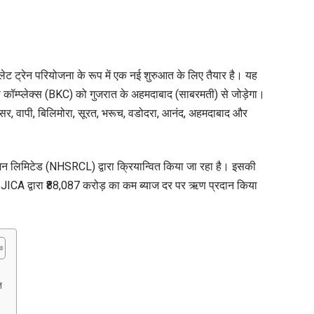
umbai-
hmedabad
llet
ain
्रेन परियोजना के रूप में एक नई शुरुआत के लिए तैयार है। यह
ब
्ला कॉम्प्लेक्स (BKC) को गुजरात के अहमदाबाद (साबरमती) से जोड़ेगा।
ेगी?
, बोइसर, वापी, बिलिमोरा, सूरत, भरूच, वडोदरा, आनंद, अहमदाबाद और
ट,
राया,
रेशन लिमिटेड (NHSRCL) द्वारा क्रियान्वित किया जा रहा है। इसकी
टेशन
ी JICA द्वारा ₹88,087 करोड़ का कम ब्याज दर पर ऋण प्रदान किया
र
ेस्ट
डेट
त