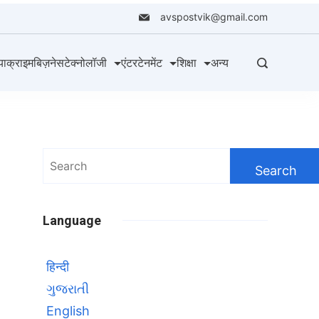
avspostvik@gmail.com
या
क्राइम
बिज़नेस
टेक्नोलॉजी
एंटरटेनमेंट
शिक्षा
अन्य
Search
for:
Language
हिन्दी
ગુજરાતી
English