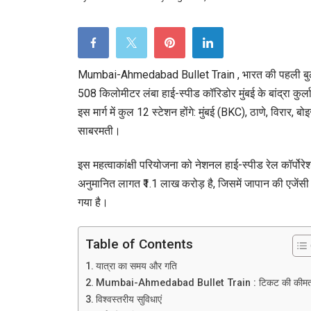
M
A
Bu
Tr
Mumbai-Ahmedabad Bullet Train , भारत की पहली बुलेट ट
क
508 किलोमीटर लंबा हाई-स्पीड कॉरिडोर मुंबई के बांद्रा कुर
चल
इस मार्ग में कुल 12 स्टेशन होंगे: मुंबई (BKC), ठाणे, विरार
रू
साबरमती।
कि
इस महत्वाकांक्षी परियोजना को नेशनल हाई-स्पीड रेल कॉर्पो
स्
अनुमानित लागत ₹1.1 लाख करोड़ है, जिसमें जापान की एजेंस
औ
गया है।
लेट
अप
Table of Contents
यात्रा का समय और गति
Mumbai-Ahmedabad Bullet Train : टिकट की कीम
विश्वस्तरीय सुविधाएं