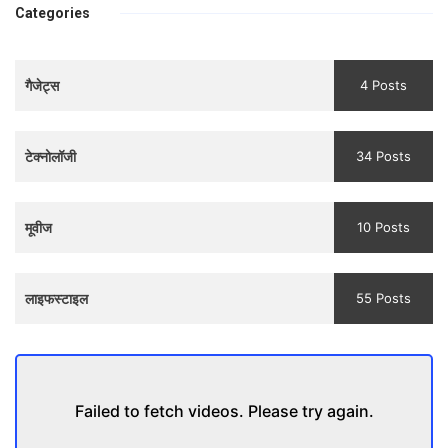
bhulaiyaa
एक मजबूत सोच
Categories
3
Teaser
गैजेट्स
4 Posts
and
Trailer
टेक्नोलॉजी
34 Posts
मूवीज
10 Posts
लाइफस्टाइल
55 Posts
Failed to fetch videos. Please try again.