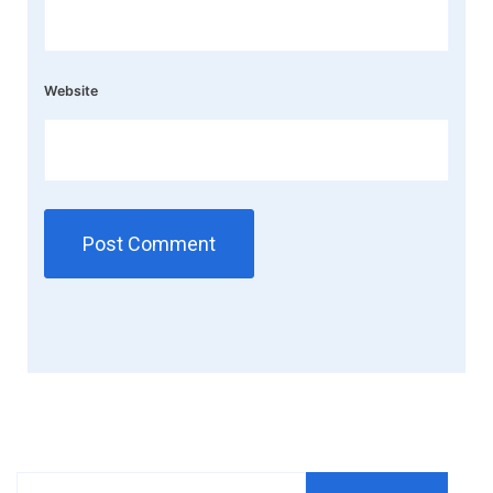
Website
Search