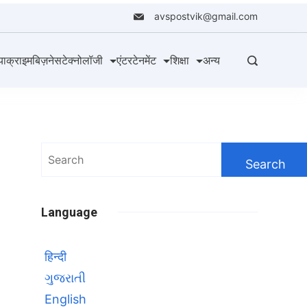
avspostvik@gmail.com
या
क्राइम
बिज़नेस
टेक्नोलॉजी
एंटरटेनमेंट
शिक्षा
अन्य
Search
for:
Language
हिन्दी
ગુજરાતી
English