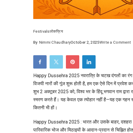
Festivals
लोकप्रिय
o
By
Nimmi Chaudhary
October 2, 2025
Write a Comment
D
2
क
Happy Dussehra 2025 नवरात्रि के चटख दंगलों का रंग फ
उ
विजयी नारों की गूंज शुरू होती है, हम एक ऐसे दिन में प्रवेश 
:
शुभ 2 अक्टूबर 2025 को, विश्व भर के हिंदू भगवान राम द्वारा 
अ
स्मरण करते हैं। यह केवल एक त्योहार नहीं है—यह एक गहन स्मर
क
कितनी भी हों।
ब
Happy Dussehra 2025 : भारत और उसके बाहर, दशहरा भव्य 
प
पारिवारिक भोज और मिठाइयों के आदान-प्रदान से चिह्नित हो
व